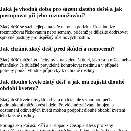
Jaká je vhodná doba pro sázení zlatého deště a jak
postupovat při jeho rozmnožování?
Zlatý déšť se sází nejlépe na jaře nebo na podzim. Rostlinu lze
rozmnožovat řízkováním nebo semeny, přičemž je důležité dodržovat
správné postupy pro úspěšný růst nových rostlin.
Jak chránit zlatý déšť před škůdci a nemocemi?
Zlatý déšť může být náchylný k napadení škůdci, jako jsou mšice nebo
třásněnky. Je důležité pravidelně kontrolovat rostlinu a v případě
potřeby použít vhodné přípravky k ochraně rostliny.
Jak dlouho kvete zlatý déšť a jak mu zajistit dlouhé
období kvetení?
Zlatý déšť kvete obvykle od jara do léta, ale s vhodnou péčí a
podmínkami může kvést i déle. Pravidelné zalévání, hnojení a
odstranění odkvetlých květů mohou podpořit dlouhé období kvetení
této krásné rostliny.
Portugalsko Počasí: Září a Listopad
•
Časopis Blesk pro ženy –
Prospěšné rady pro každou ženu
•
Slunce: Tajemná hvězda ve středu