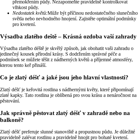
přemokřením půdy. Nezapomeňte pravidelně kontrolkovat
vlhkost půdy.
Nedostatek květů:
Může být příčinou nedostatečného slunečního
světla nebo nevhodného hnojení. Zajistěte optimální podmínky
pro kvetení.
Výsadba zlatého deště – Krásná ozdoba vaší zahrady
Výsadba zlatého déště je skvělý způsob, jak obohatit vaši zahradu o
jedinečný kousek přírodní krásy. S dodržením správné péče a
podmínek se můžete těšit z nádherných květů a příjemné atmosféry,
kterou tento keř přináší.
Co je zlatý déšť a jaké jsou jeho hlavní vlastnosti?
Zlatý déšť je keřovitá rostlina s nádhernými květy, které připomínají
zlaté kapky. Tato rostlina je oblíbená pro svou krásu a nenáročnost na
pěstování.
Jak správně pěstovat zlatý déšť v zahradě nebo na
balkoně?
Zlatý déšť preferuje slunné stanoviště a propustnou půdu. Je důležité
pravidelně zalévat rostlinu a pravidelně hnojit pro bohaté kvetení.