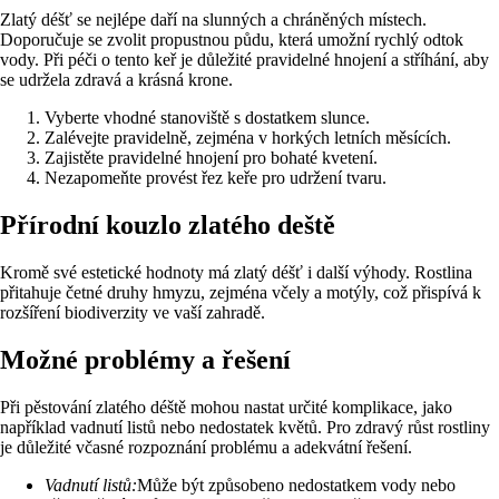
Zlatý déšť se nejlépe daří na slunných a chráněných místech.
Doporučuje se zvolit propustnou půdu, která umožní rychlý odtok
vody. Při péči o tento keř je důležité pravidelné hnojení a stříhání, aby
se udržela zdravá a krásná krone.
Vyberte vhodné stanoviště s dostatkem slunce.
Zalévejte pravidelně, zejména v horkých letních měsících.
Zajistěte pravidelné hnojení pro bohaté kvetení.
Nezapomeňte provést řez keře pro udržení tvaru.
Přírodní kouzlo zlatého deště
Kromě své estetické hodnoty má zlatý déšť i další výhody. Rostlina
přitahuje četné druhy hmyzu, zejména včely a motýly, což přispívá k
rozšíření biodiverzity ve vaší zahradě.
Možné problémy a řešení
Při pěstování zlatého déště mohou nastat určité komplikace, jako
například vadnutí listů nebo nedostatek květů. Pro zdravý růst rostliny
je důležité včasné rozpoznání problému a adekvátní řešení.
Vadnutí listů:
Může být způsobeno nedostatkem vody nebo