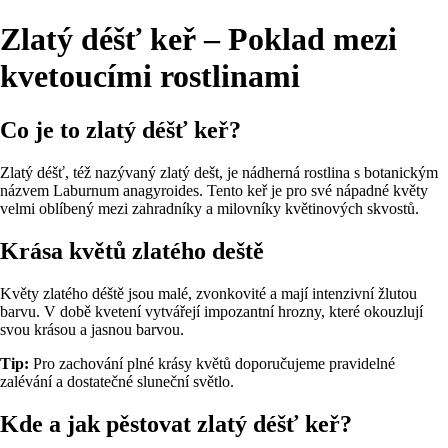
Zlatý déšť keř – Poklad mezi
kvetoucími rostlinami
Co je to zlatý déšť keř?
Zlatý déšť, též nazývaný zlatý dešt, je nádherná rostlina s botanickým
názvem Laburnum anagyroides. Tento keř je pro své nápadné květy
velmi oblíbený mezi zahradníky a milovníky květinových skvostů.
Krása květů zlatého deště
Květy zlatého déště jsou malé, zvonkovité a mají intenzivní žlutou
barvu. V době kvetení vytvářejí impozantní hrozny, které okouzlují
svou krásou a jasnou barvou.
Tip:
Pro zachování plné krásy květů doporučujeme pravidelné
zalévání a dostatečné sluneční světlo.
Kde a jak pěstovat zlatý déšť keř?