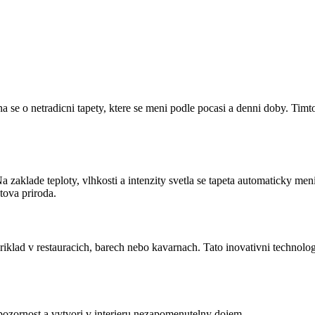
Jedna se o netradicni tapety, ktere se meni podle pocasi a denni doby.
a zaklade teploty, vlhkosti a intenzity svetla se tapeta automaticky m
tova priroda.
riklad v restauracich, barech nebo kavarnach. Tato inovativni technolo
a pozornost a vytvori v interieru nezapomenutelny dojem.