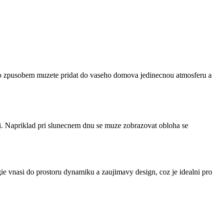
 Timto zpusobem muzete pridat do vaseho domova jedinecnou atmosferu a
eni. Napriklad pri slunecnem dnu se muze zobrazovat obloha se
gie vnasi do prostoru dynamiku a zaujimavy design, coz je idealni pro