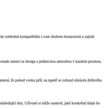
te zohlednit kompatibilitu s vase druhem domacnosti a zajistit
eustale menici se design a jedinecnou atmosferu v kazdem prostoru.
namená, že pokud venku prší, na tapetě se zobrazí obrázek deštivého
ásledující dny. Uživatel si může nastavit, jaké konkrétní údaje ho