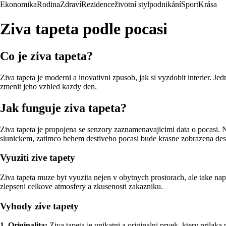
Ekonomika
Rodina
Zdraví
Rezidence
životní styl
podnikání
Sport
Krása
Ziva tapeta podle pocasi
Co je ziva tapeta?
Ziva tapeta je moderni a inovativni zpusob, jak si vyzdobit interier. 
zmenit jeho vzhled kazdy den.
Jak funguje ziva tapeta?
Ziva tapeta je propojena se senzory zaznamenavajicimi data o pocasi. N
slunickem, zatimco behem destiveho pocasi bude krasne zobrazena des
Vyuziti zive tapety
Ziva tapeta muze byt vyuzita nejen v obytnych prostorach, ale take nap
zlepseni celkove atmosfery a zkusenosti zakazniku.
Vyhody zive tapety
1. Originalita:
Ziva tapeta je unikatni a originalni prvek, ktery prilak