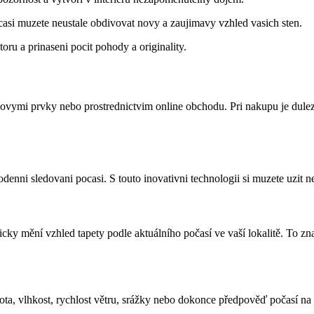
asi muzete neustale obdivovat novy a zaujimavy vzhled vasich sten.
ru a prinaseni pocit pohody a originality.
novymi prvky nebo prostrednictvim online obchodu. Pri nakupu je dulezi
enni sledovani pocasi. S touto inovativni technologii si muzete uzit n
ticky mění vzhled tapety podle aktuálního počasí ve vaší lokalitě. To z
ota, vlhkost, rychlost větru, srážky nebo dokonce předpověď počasí na n