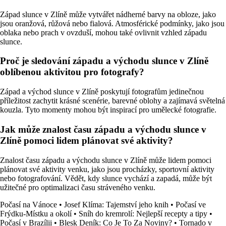
Západ slunce v Zlíně může vytvářet nádherné barvy na obloze, jako
jsou oranžová, růžová nebo fialová. Atmosférické podmínky, jako jsou
oblaka nebo prach v ovzduší, mohou také ovlivnit vzhled západu
slunce.
Proč je sledování západu a východu slunce v Zlíně
oblíbenou aktivitou pro fotografy?
Západ a východ slunce v Zlíně poskytují fotografům jedinečnou
příležitost zachytit krásné scenérie, barevné oblohy a zajímavá světelná
kouzla. Tyto momenty mohou být inspirací pro umělecké fotografie.
Jak může znalost času západu a východu slunce v
Zlíně pomoci lidem plánovat své aktivity?
Znalost času západu a východu slunce v Zlíně může lidem pomoci
plánovat své aktivity venku, jako jsou procházky, sportovní aktivity
nebo fotografování. Vědět, kdy slunce vychází a zapadá, může být
užitečné pro optimalizaci času stráveného venku.
Počasí na Vánoce
•
Josef Klíma: Tajemství jeho knih
•
Počasí ve
Frýdku-Místku a okolí
•
Sníh do kremrolí: Nejlepší recepty a tipy
•
Počasí v Brazílii
•
Blesk Deník: Co Je To Za Noviny?
•
Tornado v