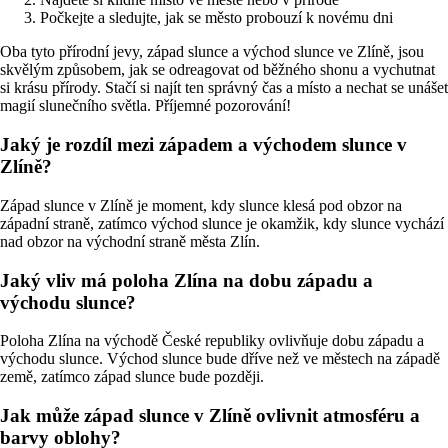
Počkejte a sledujte, jak se město probouzí k novému dni
Oba tyto přírodní jevy, západ slunce a východ slunce ve Zlíně, jsou
skvělým způsobem, jak se odreagovat od běžného shonu a vychutnat
si krásu přírody. Stačí si najít ten správný čas a místo a nechat se unášet
magií slunečního světla. Příjemné pozorování!
Jaký je rozdíl mezi západem a východem slunce v
Zlíně?
Západ slunce v Zlíně je moment, kdy slunce klesá pod obzor na
západní straně, zatímco východ slunce je okamžik, kdy slunce vychází
nad obzor na východní straně města Zlín.
Jaký vliv má poloha Zlína na dobu západu a
východu slunce?
Poloha Zlína na východě České republiky ovlivňuje dobu západu a
východu slunce. Východ slunce bude dříve než ve městech na západě
země, zatímco západ slunce bude později.
Jak může západ slunce v Zlíně ovlivnit atmosféru a
barvy oblohy?