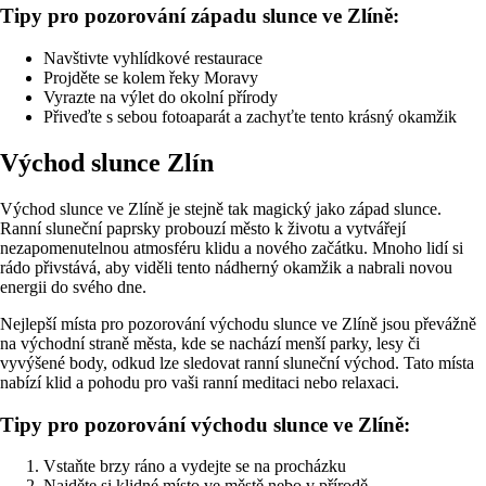
Tipy pro pozorování západu slunce ve Zlíně:
Navštivte vyhlídkové restaurace
Projděte se kolem řeky Moravy
Vyrazte na výlet do okolní přírody
Přiveďte s sebou fotoaparát a zachyťte tento krásný okamžik
Východ slunce Zlín
Východ slunce ve Zlíně je stejně tak magický jako západ slunce.
Ranní sluneční paprsky probouzí město k životu a vytvářejí
nezapomenutelnou atmosféru klidu a nového začátku. Mnoho lidí si
rádo přivstává, aby viděli tento nádherný okamžik a nabrali novou
energii do svého dne.
Nejlepší místa pro pozorování východu slunce ve Zlíně jsou převážně
na východní straně města, kde se nachází menší parky, lesy či
vyvýšené body, odkud lze sledovat ranní sluneční východ. Tato místa
nabízí klid a pohodu pro vaši ranní meditaci nebo relaxaci.
Tipy pro pozorování východu slunce ve Zlíně:
Vstaňte brzy ráno a vydejte se na procházku
Najděte si klidné místo ve městě nebo v přírodě