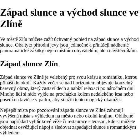
Západ slunce a východ slunce ve
Zlíně
Ve městě Zlín můžete zažít úchvatný pohled na západ slunce a východ
slunce. Oba tyto přírodní jevy jsou jedinečné a přinášejí nádherné
panoramatické zážitky nejen místním obyvatelům, ale i návštěvníkům.
Západ slunce Zlín
Západ slunce ve Zlíně je velebený pro svou krásu a romantiku, kterou
přináší do okolí. Každý večer se nad horizontem objevuje kouzelný
barevný obraz, který zastaví dech a nabízí relaxaci po náročném dni.
Mnoho lidí si rádo vyjde na procházku kolem nedalekého lesa nebo
posedí na lavičce v parku, aby si užili tento magický okamžik.
Nejlepší místa pro pozorování západu slunce ve Zlíně zahrnují
vyvýšená místa s výhledem na město nebo okolní krajinu. Oblíbené
jsou například vyhlídkové věže či restaurace s terasou, kde si můžete
objednat osvěžující nápoj a sledovat zapadající slunce s romantickým
výhledem.