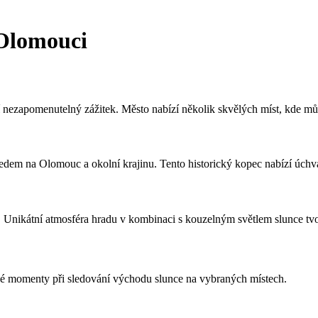
 Olomouci
í nezapomenutelný zážitek. Město nabízí několik skvělých míst, kde m
m na Olomouc a okolní krajinu. Tento historický kopec nabízí úchvatn
Unikátní atmosféra hradu v kombinaci s kouzelným světlem slunce tvo
né momenty při sledování východu slunce na vybraných místech.