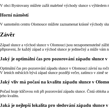
V obci Bystrovany můžete zažít malebné východy slunce s výhledem na
Horní náměstí
V samotném centru Olomouce můžete zaznamenat krásné východy slunce.
Závěr
Západ slunce a východ slunce v Olomouci jsou nezapomenutelné zážitky,
připraveni, že každý západ a východ slunce je jedinečný a může vám 
Jaký je optimální čas pro pozorování západu slunce 
Optimální čas pro pozorování západu slunce v Olomouci závisí na ročn
V letních měsících bývá západ slunce později večer, zatímco v zimě se 
Jaký vliv má počasí na kvalitu západu slunce v Olom
Počasí hraje klíčovou roli při pozorování západu slunce. Čistá obloha
jeho kvalitu.
Jaká je nejlepší lokalita pro sledování západu slunce