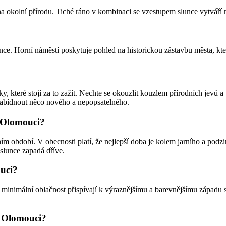
 okolní přírodu. Tiché ráno v kombinaci se vzestupem slunce vytváří
 Horní náměstí poskytuje pohled na historickou zástavbu města, která
 které stojí za to zažít. Nechte se okouzlit kouzlem přírodních jevů a
nabídnout něco nového a nepopsatelného.
v Olomouci?
ím období. V obecnosti platí, že nejlepší doba je kolem jarního a po
slunce zapadá dříve.
ouci?
 a minimální oblačnost přispívají k výraznějšímu a barevnějšímu západu
 v Olomouci?