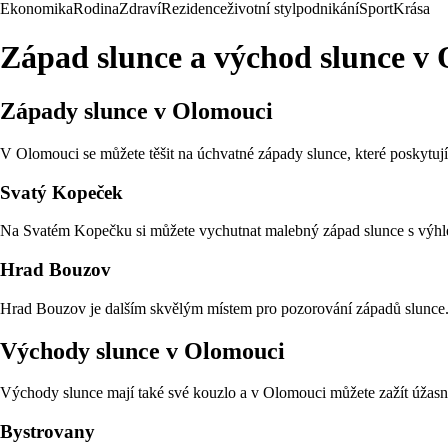
Ekonomika
Rodina
Zdraví
Rezidence
životní styl
podnikání
Sport
Krása
Západ slunce a východ slunce v
Západy slunce v Olomouci
V Olomouci se můžete těšit na úchvatné západy slunce, které poskytuj
Svatý Kopeček
Na Svatém Kopečku si můžete vychutnat malebný západ slunce s výhlede
Hrad Bouzov
Hrad Bouzov je dalším skvělým místem pro pozorování západů slunce. 
Východy slunce v Olomouci
Východy slunce mají také své kouzlo a v Olomouci můžete zažít úžas
Bystrovany