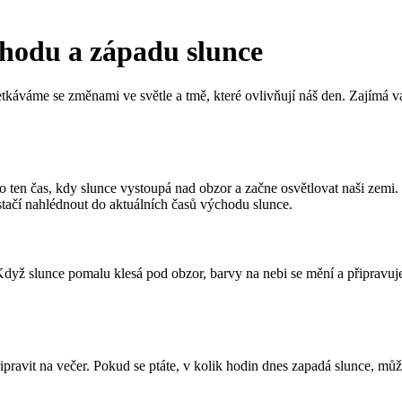
chodu a západu slunce
áváme se změnami ve světle a tmě, které ovlivňují náš den. Zajímá vá
ten čas, kdy slunce vystoupá nad obzor a začne osvětlovat naši zemi. K
stačí nahlédnout do aktuálních časů východu slunce.
yž slunce pomalu klesá pod obzor, barvy na nebi se mění a připravuje 
pravit na večer. Pokud se ptáte, v kolik hodin dnes zapadá slunce, může