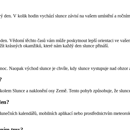
den. V kolik hodin vychází slunce závisí na vašem umístění a ročním o
den. Vědomí těchto časů vám může poskytnout lepší orientaci ve vašem
žít krásných okamžiků, které nám každý den slunce přináší.
 noc. Naopak východ slunce je chvíle, kdy slunce vystupuje nad obzor 
?
olem Slunce a naklonění osy Země. Tento pohyb způsobuje, že slunce
den?
slunečních kalendářů, mobilních aplikací nebo prostřednictvím meteoro
lením tmy?