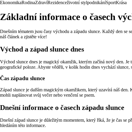
Ekonomika
Rodina
Zdraví
Rezidence
životní styl
podnikání
Sport
Krása
Základní informace o časech vý
Dnešním tématem jsou časy východu a západu slunce. Každý den se setk
náš článek a zjistěte více!
Východ a západ slunce dnes
Východ slunce dnes je magický okamžik, kterým začíná nový den. Je to 
geografické poloze. Abyste věděli, v kolik hodin dnes vychází slunce, 
Čas západu slunce
Západ slunce je dalším magickým okamžikem, který uzavírá náš den. Kd
mohli naplánovat svůj večer nebo venčení se psem.
Dnešní informace o časech západu slunce
Dnešní západ slunce je důležitým momentem, který říká, že je čas se při
hledáním této informace.