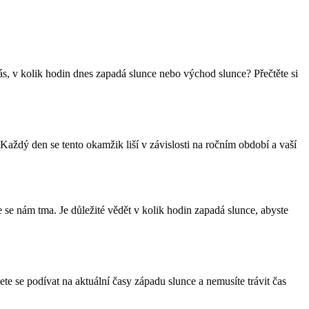
s, v kolik hodin dnes zapadá slunce nebo východ slunce? Přečtěte si
aždý den se tento okamžik liší v závislosti na ročním období a vaší
se nám tma. Je důležité vědět v kolik hodin zapadá slunce, abyste
te se podívat na aktuální časy západu slunce a nemusíte trávit čas