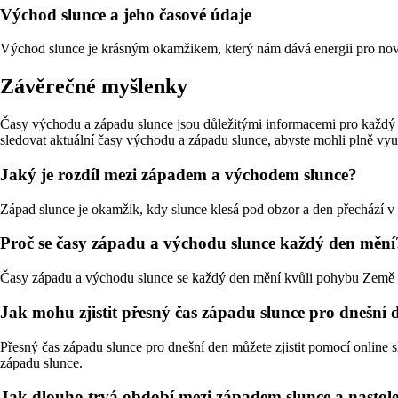
Východ slunce a jeho časové údaje
Východ slunce je krásným okamžikem, který nám dává energii pro nový 
Závěrečné myšlenky
Časy východu a západu slunce jsou důležitými informacemi pro každý 
sledovat aktuální časy východu a západu slunce, abyste mohli plně vyu
Jaký je rozdíl mezi západem a východem slunce?
Západ slunce je okamžik, kdy slunce klesá pod obzor a den přechází v
Proč se časy západu a východu slunce každý den mění
Časy západu a východu slunce se každý den mění kvůli pohybu Země k
Jak mohu zjistit přesný čas západu slunce pro dnešní 
Přesný čas západu slunce pro dnešní den můžete zjistit pomocí online 
západu slunce.
Jak dlouho trvá období mezi západem slunce a nasto