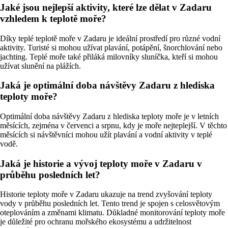
Jaké jsou nejlepší aktivity, které lze dělat v Zadaru
vzhledem k teplotě moře?
Díky teplé teplotě moře v Zadaru je ideální prostředí pro různé vodní
aktivity. Turisté si mohou užívat plavání, potápění, šnorchlování nebo
jachting. Teplé moře také přiláká milovníky sluníčka, kteří si mohou
užívat slunění na plážích.
Jaká je optimální doba návštěvy Zadaru z hlediska
teploty moře?
Optimální doba návštěvy Zadaru z hlediska teploty moře je v letních
měsících, zejména v červenci a srpnu, kdy je moře nejteplejší. V těchto
měsících si návštěvníci mohou užít plavání a vodní aktivity v teplé
vodě.
Jaká je historie a vývoj teploty moře v Zadaru v
průběhu posledních let?
Historie teploty moře v Zadaru ukazuje na trend zvyšování teploty
vody v průběhu posledních let. Tento trend je spojen s celosvětovým
oteplováním a změnami klimatu. Důkladné monitorování teploty moře
je důležité pro ochranu mořského ekosystému a udržitelnost