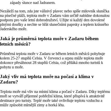
západy slunce nad Jadranem.
Nezáleží na tom, zda jste vášnivý plavec nebo spíše milovník sluníčka
na písečné pláži, teplota moře v Zadaru vám určitě nabídne dokonalou
podporu pro vaše letní dobrodružství. Užijte si každý den dovolené
plnými doušky a nechte se hřát slunečními paprsky a teplem krásného
Jaderského moře.
Jaká je průměrná teplota moře v Zadaru během
letních měsíců?
Průměrná teplota moře v Zadaru se během letních měsíců pohybuje
kolem 25-27 stupňů Celsia. V červenci a srpnu může teplota moře
dokonce přesáhnout 28 stupňů Celsia, což přiláká mnoho turistů k
pobytu u moře.
Jaký vliv má teplota moře na počasí a klima v
Zadaru?
Teplota moře má vliv na místní klima a počasí v Zadaru. Díky teplému
moři se vytváří příjemné pobřežní klima, které přispívá k atraktivitě
destinace pro turisty. Teplé moře také ovlivňuje teplotu vzduchu a
může způsobit mírnější zimy a horká léta.