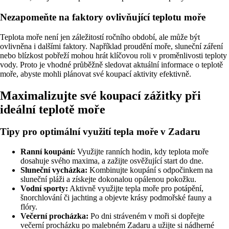
Nezapomeňte na faktory ovlivňující teplotu moře
Teplota moře není jen záležitostí ročního období, ale může být
ovlivněna i dalšími faktory. Například proudění moře, sluneční záření
nebo blízkost pobřeží mohou hrát klíčovou roli v proměnlivosti teploty
vody. Proto je vhodné průběžně sledovat aktuální informace o teplotě
moře, abyste mohli plánovat své koupací aktivity efektivně.
Maximalizujte své koupací zážitky při
ideální teplotě moře
Tipy pro optimální využití tepla moře v Zadaru
Ranní koupání:
Využijte ranních hodin, kdy teplota moře
dosahuje svého maxima, a zažijte osvěžující start do dne.
Sluneční vycházka:
Kombinujte koupání s odpočinkem na
sluneční pláži a získejte dokonalou opálenou pokožku.
Vodní sporty:
Aktivně využijte tepla moře pro potápění,
šnorchlování či jachting a objevte krásy podmořské fauny a
flóry.
Večerní procházka:
Po dni stráveném v moři si dopřejte
večerní procházku po malebném Zadaru a užijte si nádherné