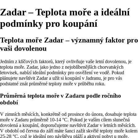
Zadar – Teplota moře a ideální
podmínky pro koupání
Teplota moře Zadar – významný faktor pro
vaši dovolenou
Jedním z klíčových faktorů, který ovlivňuje vaše letní dovolenou, je
teplota moře. Zadar, jako jedno z nejoblíbenějších chorvatských
letovisek, nabízí ideální podmínky pro osvěžení ve vodě. Pokud
plánujete navštívit Zadar a užít si koupání v Jadranu, je pro vás
podstatné znát průměrné teploty moře v průběhu roku.
Průměrná teplota moře v Zadaru podle ročního
období
V zimních měsících, konkrétně od prosince do února, dosahuje teplota
moře v Zadaru průměrně 10-14 °C. Pokud je vaším cílem slunečná
dovolená a koupání, doporučujeme navštívit Zadar v letních měsících.
V období od června do září máte šanci zažít skvělé teploty moře kolem
25-28 °C, což je ideální pro návštěvu pláží a aktivní pobyt u moře.