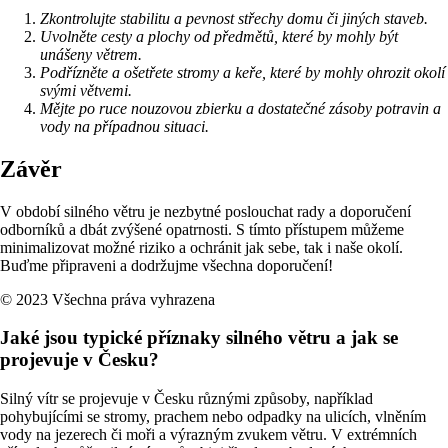
Zkontrolujte stabilitu a pevnost střechy domu či jiných staveb.
Uvolněte cesty a plochy od předmětů, které by mohly být
unášeny větrem.
Podřízněte a ošetřete stromy a keře, které by mohly ohrozit okolí
svými větvemi.
Mějte po ruce nouzovou zbierku a dostatečné zásoby potravin a
vody na případnou situaci.
Závěr
V období silného větru je nezbytné poslouchat rady a doporučení
odborníků a dbát zvýšené opatrnosti. S tímto přístupem můžeme
minimalizovat možné riziko a ochránit jak sebe, tak i naše okolí.
Buďme připraveni a dodržujme všechna doporučení!
© 2023 Všechna práva vyhrazena
Jaké jsou typické příznaky silného větru a jak se
projevuje v Česku?
Silný vítr se projevuje v Česku různými způsoby, například
pohybujícími se stromy, prachem nebo odpadky na ulicích, vlněním
vody na jezerech či moři a výrazným zvukem větru. V extrémních