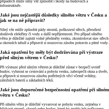
případech může silný vítr způsobit i škody na budovách a
infrastruktuře.
Jaké jsou nejčastější důsledky silného větru v Česku a
jak se na ně připravit?
Silný vítr může způsobit pády stromů, poškození střech, přerušení
dodávek elektřiny či vody a další nepříjemnosti. Pro případ silného
větru je důležité zajistit volné předměty venku, zkontrolovat stav střech
a okenních tabulí a připravit si nouzovou zásobu potravin a pitné vody.
Jaká opatření by měly být dodržována při výstraze
před silným větrem v Česku?
Při výstraze před silným větrem je důležité zůstat v bezpečí uvnitř
budov, vyhnout se cestování a pobytu venku, zabezpečit okna a dveře,
a připravit si nouzovou zásobu potřebných věcí včetně svítilny,
záložních baterií a základních léků.
Jaké jsou doporučené bezpečnostní opatření při silném
větru v Česku?
Při silném větru je důležité vyvarovat se pobytu venku, zejména v
blízkosti stromů, sloupů nebo budov, které by mohly být poškozeny.