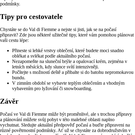
podmínky.
Tipy pro cestovatele
Chystáte se do Val di Fiemme a nejste si jisti, jak se na počasí
připravit? Zde jsou některé užitečné tipy, které vám pomohou plánovat
vaši cestu lépe:
Přineste si lehké vrstvy oblečení, které budete moci snadno
oblékat a svlékat podle aktuálního počasí.
Nezapomeňte na sluneční brýle a opalovací krém, zejména v
letních měsících, kdy slunce svítí intenzivněji.
Počítejte s možností deště a přibalte si do batohu nepromokavou
bundu.
V zimním období se vybavte teplým oblečením a vhodným
vybavením pro lyžování či snowboarding.
Závěr
Počasí ve Val di Fiemme může být proměnlivé, ale s trochou přípravy
a plánování můžete svůj pobyt v této malebné oblasti naplno
vychutnat. Sledujte aktuální předpověď počasí a buďte připraveni na
různé povětrnostní podmínky. Ať už se chystáte za dobrodružstvím v