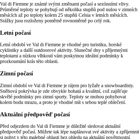
Val di Fiemme je známé svými změnami počasí a sezónními vlivy.
Průměrné teploty se pohybují od několika stupňů pod nulou v zimních
měsících až po teploty kolem 25 stupňů Celsia v letních měsících.
Srážky jsou rozloženy poměrně rovnoměrně po celý rok.
Letní počasí
Letní období ve Val di Fiemme je vhodné pro turistiku, horské
cyklistiky a další outdoorové aktivity. Slunečné dny s příjemnými
teplotami a nízkou vlhkostí vám poskytnou ideální podmínky k
prozkoumání krás této oblasti.
Zimní počasí
Zimní období ve Val di Fiemme je rájem pro lyžaře a snowboardisty.
Sněhová pokrývka je zde obvykle bohatá a kvalitní, což zajišťuje
skvělé podmínky pro zimní sporty. Teploty se mohou pohybovat
kolem bodu mrazu, a proto je vhodné mít s sebou teplé oblečení.
Aktuální předpověď počasí
Před odjezdem do Val di Fiemme je důležité sledovat aktuální
předpověď počasí. Můžete tak lépe naplánovat své aktivity a zpříjemnit
si pobyt v této malebné oblasti bez ohledu na aktuální povětrnostní