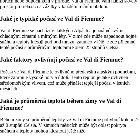
horách nebo odpočinkem v přírodě, Val di Fiemme vám nabízí skvělý
prostor pro relaxaci a zážitky v každém ročním období.
Jaké je typické počasí ve Val di Fiemme?
Val di Fiemme se nachází v italských Alpách a je známé svými
chladnými zimami a mírnými léty. V zimě zde může napadnout hojně
sněhu a teploty klesají pod bod mrazu, zatímco v létě je zde příjemné
teplé počasí s průměrnými teplotami kolem 25 stupňů Celsia.
Jaké faktory ovlivňují počasí ve Val di Fiemme?
Počasí ve Val di Fiemme je ovlivněno především alpským podnebím,
které zahrnuje vysoké hory a údolí. Tento region je také ovlivněn
středomořským vlivem, což může přinášet teplejší počasí v letních
měsících.
Jaká je průměrná teplota během zimy ve Val di
Fiemme?
Během zimy se průměrné teploty ve Val di Fiemme pohybují kolem -5
až 0 stupňů Celsia. V zimních měsících může být oblast pokryta
sněhem a teploty mohou klesnout ještě níže.