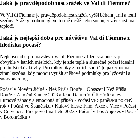
Jaká je pravděpodobnost srážek ve Val di Fiemme?
Ve Val di Fiemme je pravděpodobnost srážek vyšší během jarní a letní
sezóny. Srážky mohou být ve formě deště nebo sněhu, v závislosti na
teplotě.
Jaká je nejlepší doba pro návštěvu Val di Fiemme z
hlediska počasí?
Nejlepší doba pro návštěvu Val di Fiemme z hlediska počasí je
obvykle v letních měsících, kdy je zde teplé a slunečné počasí ideální
pro turistické aktivity. Pro milovníky zimních sportů je pak vhodná
zimní sezóna, kdy mohou využít sněhové podmínky pro lyžování a
snowboarding.
Počasí v Novém Jičíně
•
Než Přišla Bouře – Obsazení Než Přišla
Bouře
•
Zatmění Slunce 2023 a Jeho Datum V ČR
•
Vítr a lev –
Filmové záhady a emocionální příběh
•
Počasí ve Španělsku po celý
rok
•
Počasí ve Španělsku
•
Kulový blesk: Film, Akce a Více
•
Počasí
v Červenci a Předpověď na Léto 2023
•
Počasí v Los Angeles
•
Počasí
v Borohrádku
•