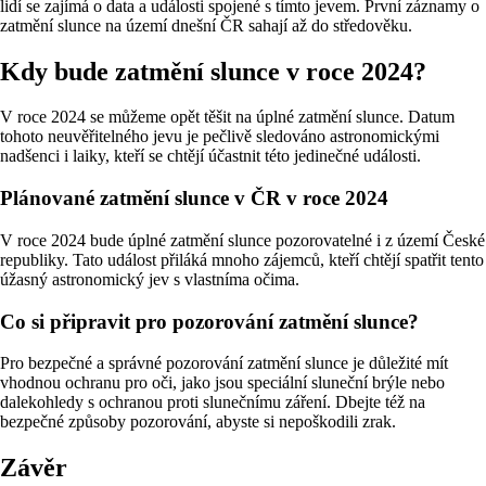
lidí se zajímá o data a události spojené s tímto jevem. První záznamy o
zatmění slunce na území dnešní ČR sahají až do středověku.
Kdy bude zatmění slunce v roce 2024?
V roce 2024 se můžeme opět těšit na úplné zatmění slunce. Datum
tohoto neuvěřitelného jevu je pečlivě sledováno astronomickými
nadšenci i laiky, kteří se chtějí účastnit této jedinečné události.
Plánované zatmění slunce v ČR v roce 2024
V roce 2024 bude úplné zatmění slunce pozorovatelné i z území České
republiky. Tato událost přiláká mnoho zájemců, kteří chtějí spatřit tento
úžasný astronomický jev s vlastníma očima.
Co si připravit pro pozorování zatmění slunce?
Pro bezpečné a správné pozorování zatmění slunce je důležité mít
vhodnou ochranu pro oči, jako jsou speciální sluneční brýle nebo
dalekohledy s ochranou proti slunečnímu záření. Dbejte též na
bezpečné způsoby pozorování, abyste si nepoškodili zrak.
Závěr