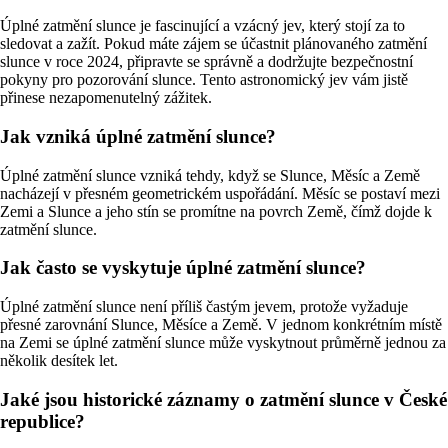
Úplné zatmění slunce je fascinující a vzácný jev, který stojí za to
sledovat a zažít. Pokud máte zájem se účastnit plánovaného zatmění
slunce v roce 2024, připravte se správně a dodržujte bezpečnostní
pokyny pro pozorování slunce. Tento astronomický jev vám jistě
přinese nezapomenutelný zážitek.
Jak vzniká úplné zatmění slunce?
Úplné zatmění slunce vzniká tehdy, když se Slunce, Měsíc a Země
nacházejí v přesném geometrickém uspořádání. Měsíc se postaví mezi
Zemi a Slunce a jeho stín se promítne na povrch Země, čímž dojde k
zatmění slunce.
Jak často se vyskytuje úplné zatmění slunce?
Úplné zatmění slunce není příliš častým jevem, protože vyžaduje
přesné zarovnání Slunce, Měsíce a Země. V jednom konkrétním místě
na Zemi se úplné zatmění slunce může vyskytnout průměrně jednou za
několik desítek let.
Jaké jsou historické záznamy o zatmění slunce v České
republice?