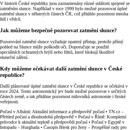
V historii České republiky jsou zaznamenány různé události spojené se
zatměním slunce. Například v roce 1999 bylo možné pozorovat úplné
zatmění slunce v některých částech ČR, což přitáhlo pozornost mnoha
lidí i vědců.
Jak můžeme bezpečně pozorovat zatmění slunce?
Pozorování zatmění slunce vyžaduje opatrný přístup, protože přímý
pohled na Slunce může poškodit oči. Doporučuje se použití
speciálních ochranných brýlí nebo filtrů, které blokují škodlivé
sluneční záření.
Kdy můžeme očekávat další zatmění slunce v České
republice?
Další plánované úplné zatmění slunce v České republice se očekává v
roce 2024. Tento astronomický jev bude možné pozorovat v určitých
částech země, a tak přitáhne pozornost milovníků astronomie i široké
veřejnosti.
Počasí v Albánii: Aktuální informace a předpověď počasí
•
TN.cz –
Přehled počasí a dlouhodobá předpověď
•
Počasí v Římě: Kompletní
průvodce k aktuální teplotě a předpovědi počasí
•
Počasí v Egyptě v
listopadu – Hurghada
•
Časopis Blesk pro ženy – Prospěšné rady pro