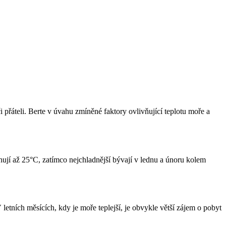
přáteli. Berte v úvahu zmíněné faktory ovlivňující teplotu moře a
jí až 25°C, zatímco nejchladnější bývají v lednu a únoru kolem
 V letních měsících, kdy je moře teplejší, je obvykle větší zájem o pobyt