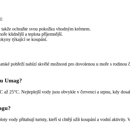
í:
ní, takže ochraňte svou pokožku vhodným krémem.
e klidnější a teplota příjemnější.
okyny týkající se koupání.
ské pobřeží nabízí skvělé možnosti pro dovolenou u moře s rodinou či 
sku Umag?
ž 25°C. Nejteplejší vody jsou obvykle v červenci a srpnu, kdy dosahu
magu?
ty vody přitahují turisty, kteří si chtějí užít koupání a vodní aktivity.