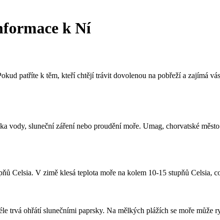
nformace k Ní
patříte k těm, kteří chtějí trávit dovolenou na pobřeží a zajímá vás, 
ubka vody, sluneční záření nebo proudění moře. Umag, chorvatské město
ů Celsia. V zimě klesá teplota moře na kolem 10-15 stupňů Celsia, což
e trvá ohřátí slunečními paprsky. Na mělkých plážích se moře může rych