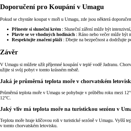
Doporučení pro Koupání v Umagu
Pokud se chystáte koupat v moři u Umagu, zde jsou některá doporučen
Přineste si sluneční krém
: Sluneční záření může být intenziv
Plavte se ve vhodných hodinách
: Ráno nebo večer může být moř
Respektujte značení pláží
: Dbejte na bezpečnost a dodržujte p
Závěr
V Umagu si můžete užít příjemné koupání v teplé vodě Jadranu. Chorvat
užijte si svůj pobyt v tomto krásném městě.
Jaká je průměrná teplota moře v chorvatském letovi
Průměrná teplota moře v Umagu se pohybuje v průběhu roku mezi 12°C a
12°C.
Jaký vliv má teplota moře na turistickou sezónu v U
Teplota moře hraje klíčovou roli v turistické sezóně v Umagu. Vyšší teplo
v tomto chorvatském letovisku.