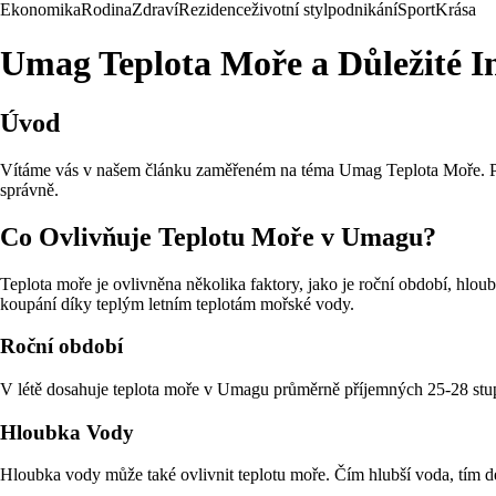
Ekonomika
Rodina
Zdraví
Rezidence
životní styl
podnikání
Sport
Krása
Umag Teplota Moře a Důležité I
Úvod
Vítáme vás v našem článku zaměřeném na téma Umag Teplota Moře. Pokud 
správně.
Co Ovlivňuje Teplotu Moře v Umagu?
Teplota moře je ovlivněna několika faktory, jako je roční období, hlo
koupání díky teplým letním teplotám mořské vody.
Roční období
V létě dosahuje teplota moře v Umagu průměrně příjemných 25-28 stupň
Hloubka Vody
Hloubka vody může také ovlivnit teplotu moře. Čím hlubší voda, tím dél