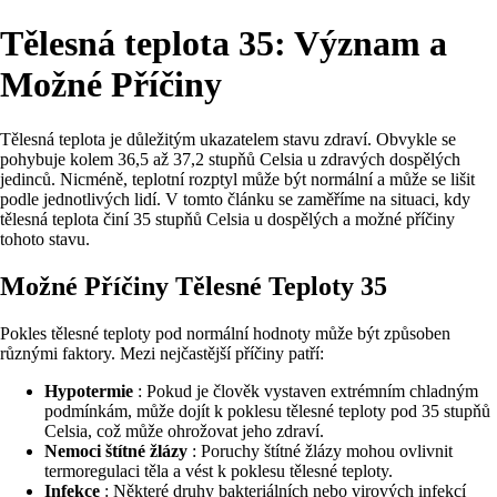
Tělesná teplota 35: Význam a
Možné Příčiny
Tělesná teplota je důležitým ukazatelem stavu zdraví. Obvykle se
pohybuje kolem 36,5 až 37,2 stupňů Celsia u zdravých dospělých
jedinců. Nicméně, teplotní rozptyl může být normální a může se lišit
podle jednotlivých lidí. V tomto článku se zaměříme na situaci, kdy
tělesná teplota činí 35 stupňů Celsia u dospělých a možné příčiny
tohoto stavu.
Možné Příčiny Tělesné Teploty 35
Pokles tělesné teploty pod normální hodnoty může být způsoben
různými faktory. Mezi nejčastější příčiny patří:
Hypotermie
: Pokud je člověk vystaven extrémním chladným
podmínkám, může dojít k poklesu tělesné teploty pod 35 stupňů
Celsia, což může ohrožovat jeho zdraví.
Nemoci štítné žlázy
: Poruchy štítné žlázy mohou ovlivnit
termoregulaci těla a vést k poklesu tělesné teploty.
Infekce
: Některé druhy bakteriálních nebo virových infekcí