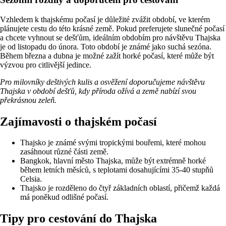
Vzhledem k thajskému počasí je důležité zvážit období, ve kterém
plánujete cestu do této krásné země. Pokud preferujete slunečné počasí
a chcete vyhnout se dešťům, ideálním obdobím pro návštěvu Thajska
je od listopadu do února. Toto období je známé jako suchá sezóna.
Během března a dubna je možné zažít horké počasí, které může být
výzvou pro citlivější jedince.
Pro milovníky deštivých kulis a osvěžení doporučujeme návštěvu
Thajska v období dešťů, kdy příroda ožívá a země nabízí svou
překrásnou zeleň.
Zajímavosti o thajském počasí
Thajsko je známé svými tropickými bouřemi, které mohou
zasáhnout různé části země.
Bangkok, hlavní město Thajska, může být extrémně horké
během letních měsíců, s teplotami dosahujícími 35-40 stupňů
Celsia.
Thajsko je rozděleno do čtyř základních oblastí, přičemž každá
má poněkud odlišné počasí.
Tipy pro cestování do Thajska