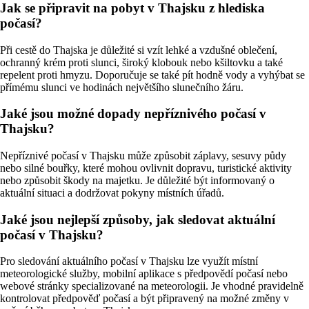
Jak se připravit na pobyt v Thajsku z hlediska
počasí?
Při cestě do Thajska je důležité si vzít lehké a vzdušné oblečení,
ochranný krém proti slunci, široký klobouk nebo kšiltovku a také
repelent proti hmyzu. Doporučuje se také pít hodně vody a vyhýbat se
přímému slunci ve hodinách největšího slunečního žáru.
Jaké jsou možné dopady nepříznivého počasí v
Thajsku?
Nepříznivé počasí v Thajsku může způsobit záplavy, sesuvy půdy
nebo silné bouřky, které mohou ovlivnit dopravu, turistické aktivity
nebo způsobit škody na majetku. Je důležité být informovaný o
aktuální situaci a dodržovat pokyny místních úřadů.
Jaké jsou nejlepší způsoby, jak sledovat aktuální
počasí v Thajsku?
Pro sledování aktuálního počasí v Thajsku lze využít místní
meteorologické služby, mobilní aplikace s předpovědí počasí nebo
webové stránky specializované na meteorologii. Je vhodné pravidelně
kontrolovat předpověď počasí a být připravený na možné změny v