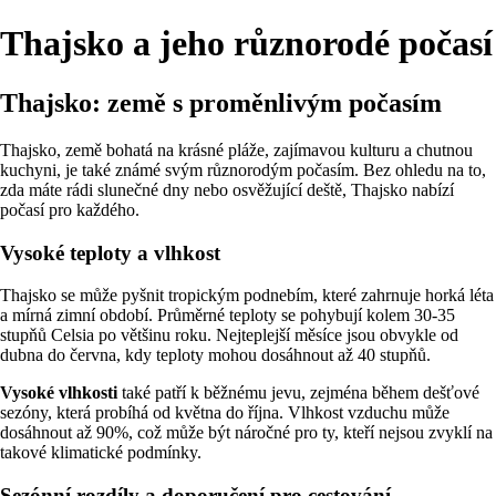
Thajsko a jeho různorodé počasí
Thajsko: země s proměnlivým počasím
Thajsko, země bohatá na krásné pláže, zajímavou kulturu a chutnou
kuchyni, je také známé svým různorodým počasím. Bez ohledu na to,
zda máte rádi slunečné dny nebo osvěžující deště, Thajsko nabízí
počasí pro každého.
Vysoké teploty a vlhkost
Thajsko se může pyšnit tropickým podnebím, které zahrnuje horká léta
a mírná zimní období. Průměrné teploty se pohybují kolem 30-35
stupňů Celsia po většinu roku. Nejteplejší měsíce jsou obvykle od
dubna do června, kdy teploty mohou dosáhnout až 40 stupňů.
Vysoké vlhkosti
také patří k běžnému jevu, zejména během dešťové
sezóny, která probíhá od května do října. Vlhkost vzduchu může
dosáhnout až 90%, což může být náročné pro ty, kteří nejsou zvyklí na
takové klimatické podmínky.
Sezónní rozdíly a doporučení pro cestování