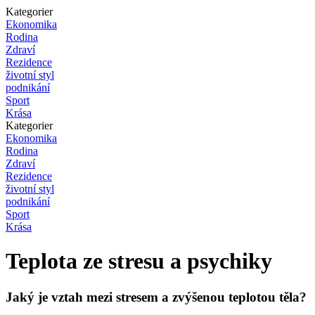
Kategorier
Ekonomika
Rodina
Zdraví
Rezidence
životní styl
podnikání
Sport
Krása
Kategorier
Ekonomika
Rodina
Zdraví
Rezidence
životní styl
podnikání
Sport
Krása
Teplota ze stresu a psychiky
Jaký je vztah mezi stresem a zvýšenou teplotou těla?