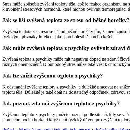
Stres může způsobit zvýšení teploty těla, což je reakce organismu na s
k uvolnění stresových hormonů, které mohou ovlivnit termoregulaci těl
Jak se liší zvýšená teplota ze stresu od běžné horečky?
Zvýšená teplota ze stresu se liší od běžné horečky tím, že není způso
fyzickými příznaky infekce, jako jsou bolesti těla nebo kašel.
Jak může zvýšená teplota z psychiky ovlivnit zdraví 
Zvýšená teplota z psychiky může mít negativní dopad na zdraví člově
různých onemocnění. Dlouhodobý stres může také vést k chronický
Jak lze snížit zvýšenou teplotu z psychiky?
K odstranění zvýšené teploty z psychiky je důležité pracovat na snižo
teplotu těla. Důležité je také dbát na dostatečný odpočinek, zdravou s
Jak poznat, zda má zvýšenou teplotu z psychiky?
Zvýšenou teplotu z psychiky můžete poznat podle situací, kdy se vaše 
tepu nebo pocitu horka, i když není fyzický důvod pro zvýšení teploty. 
Počasí v Marsa Alam podle jednotlivých měsíců
•
Počasí velká deštná