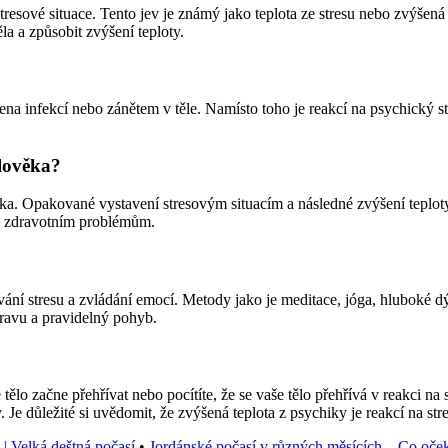
tresové situace. Tento jev je známý jako teplota ze stresu nebo zvýšená
a a způsobit zvýšení teploty.
bena infekcí nebo zánětem v těle. Namísto toho je reakcí na psychický s
člověka?
ka. Opakované vystavení stresovým situacím a následné zvýšení teploty
m zdravotním problémům.
vání stresu a zvládání emocí. Metody jako je meditace, jóga, hluboké d
travu a pravidelný pohyb.
tělo začne přehřívat nebo pocítíte, že se vaše tělo přehřívá v reakci na
Je důležité si uvědomit, že zvýšená teplota z psychiky je reakcí na stre
 | Velká deštná počasí
•
Jordánské počasí v různých měsících – Co oče