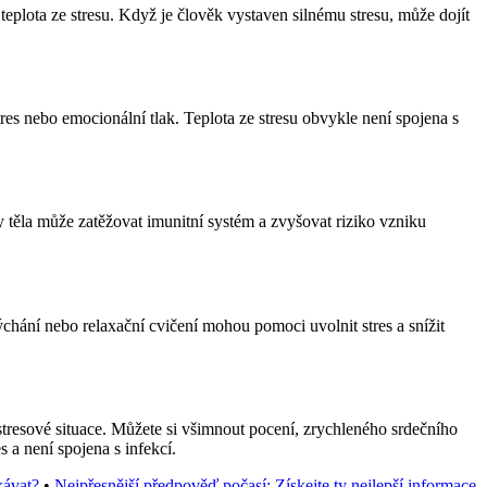
 teplota ze stresu. Když je člověk vystaven silnému stresu, může dojít
tres nebo emocionální tlak. Teplota ze stresu obvykle není spojena s
 těla může zatěžovat imunitní systém a zvyšovat riziko vzniku
ýchání nebo relaxační cvičení mohou pomoci uvolnit stres a snížit
 stresové situace. Můžete si všimnout pocení, zrychleného srdečního
s a není spojena s infekcí.
kávat?
•
Nejpřesnější předpověď počasí: Získejte ty nejlepší informace