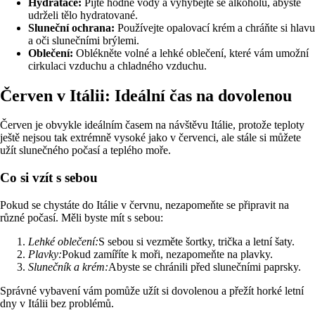
Hydratace:
Pijte hodně vody a vyhýbejte se alkoholu, abyste
udrželi tělo hydratované.
Sluneční ochrana:
Používejte opalovací krém a chráňte si hlavu
a oči slunečními brýlemi.
Oblečení:
Oblékněte volné a lehké oblečení, které vám umožní
cirkulaci vzduchu a chladného vzduchu.
Červen v Itálii: Ideální čas na dovolenou
Červen je obvykle ideálním časem na návštěvu Itálie, protože teploty
ještě nejsou tak extrémně vysoké jako v červenci, ale stále si můžete
užít slunečného počasí a teplého moře.
Co si vzít s sebou
Pokud se chystáte do Itálie v červnu, nezapomeňte se připravit na
různé počasí. Měli byste mít s sebou:
Lehké oblečení:
S sebou si vezměte šortky, trička a letní šaty.
Plavky:
Pokud zamíříte k moři, nezapomeňte na plavky.
Slunečník a krém:
Abyste se chránili před slunečními paprsky.
Správné vybavení vám pomůže užít si dovolenou a přežít horké letní
dny v Itálii bez problémů.