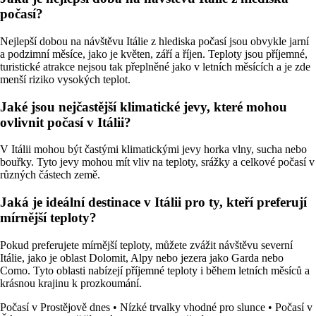
počasí?
Nejlepší dobou na návštěvu Itálie z hlediska počasí jsou obvykle jarní
a podzimní měsíce, jako je květen, září a říjen. Teploty jsou příjemné,
turistické atrakce nejsou tak přeplněné jako v letních měsících a je zde
menší riziko vysokých teplot.
Jaké jsou nejčastější klimatické jevy, které mohou
ovlivnit počasí v Itálii?
V Itálii mohou být častými klimatickými jevy horka vlny, sucha nebo
bouřky. Tyto jevy mohou mít vliv na teploty, srážky a celkové počasí v
různých částech země.
Jaká je ideální destinace v Itálii pro ty, kteří preferují
mírnější teploty?
Pokud preferujete mírnější teploty, můžete zvážit návštěvu severní
Itálie, jako je oblast Dolomit, Alpy nebo jezera jako Garda nebo
Como. Tyto oblasti nabízejí příjemné teploty i během letních měsíců a
krásnou krajinu k prozkoumání.
Počasí v Prostějově dnes
•
Nízké trvalky vhodné pro slunce
•
Počasí v