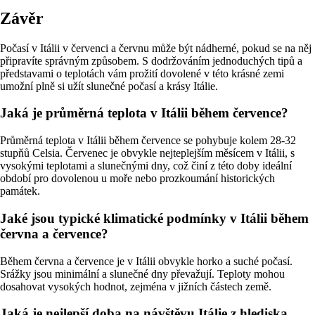
Závěr
Počasí v Itálii v červenci a červnu může být nádherné, pokud se na něj
připravíte správným způsobem. S dodržováním jednoduchých tipů a
představami o teplotách vám prožití dovolené v této krásné zemi
umožní plně si užít slunečné počasí a krásy Itálie.
Jaká je průměrná teplota v Itálii během července?
Průměrná teplota v Itálii během července se pohybuje kolem 28-32
stupňů Celsia. Červenec je obvykle nejteplejším měsícem v Itálii, s
vysokými teplotami a slunečnými dny, což činí z této doby ideální
období pro dovolenou u moře nebo prozkoumání historických
památek.
Jaké jsou typické klimatické podmínky v Itálii během
června a července?
Během června a července je v Itálii obvykle horko a suché počasí.
Srážky jsou minimální a slunečné dny převažují. Teploty mohou
dosahovat vysokých hodnot, zejména v jižních částech země.
Jaká je nejlepší doba na návštěvu Itálie z hlediska