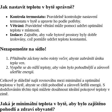
Jak nastavit teplotu v bytě správně?
Kontrola termostatu:
Pravidelně kontrolujte nastavení
termostatu v bytě a upravte ho podle potřeby.
Větrání:
Pravidelné větrání může pomoci udržet optimální
teplotu v místnosti.
Izolace:
Zajistěte, aby vaše bytové prostory byly dobře
izolovány, což pomůže udržet teplotu konstantní.
Nezapomeňte na sídlo!
Přitáhněte záclony nebo rolety večer, abyste zabránili úniku
tepla ven.
Vyspěte se do nižší teploty, aby vám bylo pohodlnější a zároveň
ušetříte energii.
Celkově je důležité najít rovnováhu mezi minimální a optimální
teplotou v bytě, abyste se cítili pohodlně a zároveň šetřili energii. S
dodržováním těchto tipů můžete dosáhnout ideální pokojové teploty v
zimě.
Jaká je minimální teplota v bytě, aby bylo zajištěno
pohodlí a zdraví obyvatel?