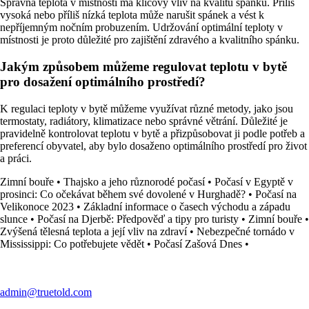
Správná teplota v místnosti má klíčový vliv na kvalitu spánku. Příliš
vysoká nebo příliš nízká teplota může narušit spánek a vést k
nepříjemným nočním probuzením. Udržování optimální teploty v
místnosti je proto důležité pro zajištění zdravého a kvalitního spánku.
Jakým způsobem můžeme regulovat teplotu v bytě
pro dosažení optimálního prostředí?
K regulaci teploty v bytě můžeme využívat různé metody, jako jsou
termostaty, radiátory, klimatizace nebo správné větrání. Důležité je
pravidelně kontrolovat teplotu v bytě a přizpůsobovat ji podle potřeb a
preferencí obyvatel, aby bylo dosaženo optimálního prostředí pro život
a práci.
Zimní bouře
•
Thajsko a jeho různorodé počasí
•
Počasí v Egyptě v
prosinci: Co očekávat během své dovolené v Hurghadě?
•
Počasí na
Velikonoce 2023
•
Základní informace o časech východu a západu
slunce
•
Počasí na Djerbě: Předpověď a tipy pro turisty
•
Zimní bouře
•
Zvýšená tělesná teplota a její vliv na zdraví
•
Nebezpečné tornádo v
Mississippi: Co potřebujete vědět
•
Počasí Zašová Dnes
•
admin@truetold.com