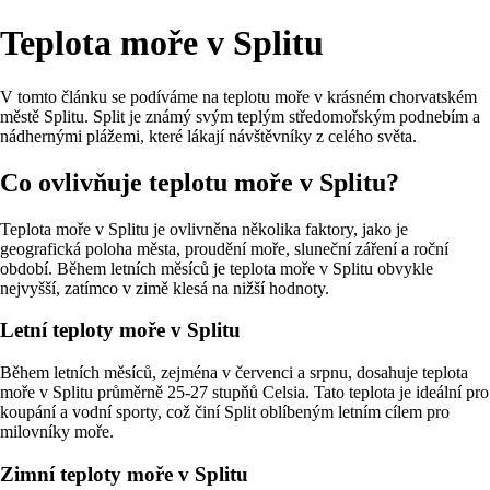
Teplota moře v Splitu
V tomto článku se podíváme na teplotu moře v krásném chorvatském
městě Splitu. Split je známý svým teplým středomořským podnebím a
nádhernými plážemi, které lákají návštěvníky z celého světa.
Co ovlivňuje teplotu moře v Splitu?
Teplota moře v Splitu je ovlivněna několika faktory, jako je
geografická poloha města, proudění moře, sluneční záření a roční
období. Během letních měsíců je teplota moře v Splitu obvykle
nejvyšší, zatímco v zimě klesá na nižší hodnoty.
Letní teploty moře v Splitu
Během letních měsíců, zejména v červenci a srpnu, dosahuje teplota
moře v Splitu průměrně 25-27 stupňů Celsia. Tato teplota je ideální pro
koupání a vodní sporty, což činí Split oblíbeným letním cílem pro
milovníky moře.
Zimní teploty moře v Splitu