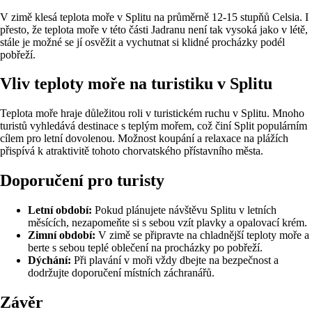
V zimě klesá teplota moře v Splitu na průměrně 12-15 stupňů Celsia. I
přesto, že teplota moře v této části Jadranu není tak vysoká jako v létě,
stále je možné se jí osvěžit a vychutnat si klidné procházky podél
pobřeží.
Vliv teploty moře na turistiku v Splitu
Teplota moře hraje důležitou roli v turistickém ruchu v Splitu. Mnoho
turistů vyhledává destinace s teplým mořem, což činí Split populárním
cílem pro letní dovolenou. Možnost koupání a relaxace na plážích
přispívá k atraktivitě tohoto chorvatského přístavního města.
Doporučení pro turisty
Letní období:
Pokud plánujete návštěvu Splitu v letních
měsících, nezapomeňte si s sebou vzít plavky a opalovací krém.
Zimní období:
V zimě se připravte na chladnější teploty moře a
berte s sebou teplé oblečení na procházky po pobřeží.
Dýchání:
Při plavání v moři vždy dbejte na bezpečnost a
dodržujte doporučení místních záchranářů.
Závěr