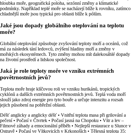
hloubka moře, geografická poloha, sezónní změny a klimatické
podmínky. Například teplé moře se nacházejí blíže k rovníku, zatímco
chladnější moře jsou typická pro oblasti blíže k pólům.
Jaké jsou dopady globálního oteplování na teplotu
moře?
Globální oteplování způsobuje zvyšování teploty moří a oceánů, což
má za následek tání ledovců, zvýšení hladiny moří a změny v
mořských ekosystémech. Tyto změny mohou mít dalekosáhlé dopady
na životní prostředí a lidskou společnost.
Jaká je role teploty moře ve vzniku extrémních
povětrnostních jevů?
Teplota moře hraje klíčovou roli ve vzniku hurikánů, tropických
cyklónů a dalších extrémních povětrnostních jevů. Teplá voda moří
slouží jako zdroj energie pro tyto bouře a určuje intenzitu a rozsah
jejich působení na pobřežní oblasti.
Déšť anglicky a anglicky déšť
•
Vnitřní teplota masa při grilování a
pečení
•
Počasí v Čtvrtek
•
Počasí jasná na Chopoku
•
Vítr a lev –
Filmové záhady a emocionální příběh
•
Nejlepší restaurace u Slunce v
Ostravě
•
Počasí ve Vítkovicích v Krkonoších
•
Tělesná teplota 35: