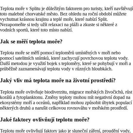
Teplota moře v Splitu je důležitým faktorem pro turisty, kteří navštěvují
toto malebné chorvatské město. Bez ohledu na roční období můžete
vychutnat krásnou krajinu a teplé moře, které nabízí Split.
Nezapomeňte si tedy užít relaxaci na pláži a zkuste si některé z
vodních sportů, které toto místo nabízí.
Jak se měří teplota moře?
Teplota moře se měří pomocí teploměrů umístěných v moři nebo
pomocí satelitních snímků, které zachycují povrchovou teplotu vody.
Další metodou je využití bojek s teploměry, které se pohybují v moři a
průběžně zaznamenávají teplotu vody v různých hloubkách.
Jaký vliv má teplota moře na životní prostředí?
Teplota moře ovlivňuje biodiverzitu, migrace mořských živočichů, růst
korálů a fytoplanktonu. Změny teploty mohou mít negativní dopad na
ekosystémy moří a oceánů, například mohou způsobit úbytek populací
některých druhů a narušit celkovou rovnováhu v mořském prostředí.
Jaké faktory ovlivňují teplotu moře?
Teplotu moře ovlivňují faktory jako je sluneční záření, proudění vody,