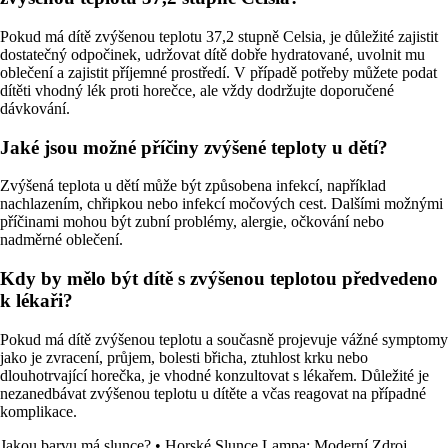
Pokud má dítě zvýšenou teplotu 37,2 stupně Celsia, je důležité zajistit
dostatečný odpočinek, udržovat dítě dobře hydratované, uvolnit mu
oblečení a zajistit příjemné prostředí. V případě potřeby můžete podat
dítěti vhodný lék proti horečce, ale vždy dodržujte doporučené
dávkování.
Jaké jsou možné příčiny zvýšené teploty u dětí?
Zvýšená teplota u dětí může být způsobena infekcí, například
nachlazením, chřipkou nebo infekcí močových cest. Dalšími možnými
příčinami mohou být zubní problémy, alergie, očkování nebo
nadměrné oblečení.
Kdy by mělo být dítě s zvýšenou teplotou předvedeno
k lékaři?
Pokud má dítě zvýšenou teplotu a současně projevuje vážné symptomy
jako je zvracení, průjem, bolesti břicha, ztuhlost krku nebo
dlouhotrvající horečka, je vhodné konzultovat s lékařem. Důležité je
nezanedbávat zvýšenou teplotu u dítěte a včas reagovat na případné
komplikace.
Jakou barvu má slunce?
•
Horské Slunce Lampa: Moderní Zdroj