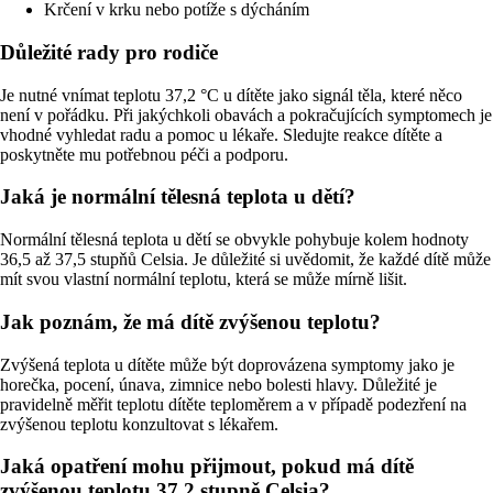
Krčení v krku nebo potíže s dýcháním
Důležité rady pro rodiče
Je nutné vnímat teplotu 37,2 °C u dítěte jako signál těla, které něco
není v pořádku. Při jakýchkoli obavách a pokračujících symptomech je
vhodné vyhledat radu a pomoc u lékaře. Sledujte reakce dítěte a
poskytněte mu potřebnou péči a podporu.
Jaká je normální tělesná teplota u dětí?
Normální tělesná teplota u dětí se obvykle pohybuje kolem hodnoty
36,5 až 37,5 stupňů Celsia. Je důležité si uvědomit, že každé dítě může
mít svou vlastní normální teplotu, která se může mírně lišit.
Jak poznám, že má dítě zvýšenou teplotu?
Zvýšená teplota u dítěte může být doprovázena symptomy jako je
horečka, pocení, únava, zimnice nebo bolesti hlavy. Důležité je
pravidelně měřit teplotu dítěte teploměrem a v případě podezření na
zvýšenou teplotu konzultovat s lékařem.
Jaká opatření mohu přijmout, pokud má dítě
zvýšenou teplotu 37,2 stupně Celsia?