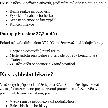
Existuje několik běžných důvodů, proč může mít dítě teplotu 37,2 °C:
Běžná reakce na očkování
Fyzická námaha nebo horko
Stres nebo emocionální vypětí
Končící infekce
Postup při teplotě 37,2 u dětí
Pokud má vaše dítě teplotu 37,2 °C, můžete zvážit následující kroky:
Dbejte na dostatečný pitný režim
Měřte teplotu pravidelně a v případě potřeby konzultujte s
lékařem
Zajistěte dítěti odpočinek a klidné prostředí
Kdy vyhledat lékaře?
V některých případech může teplota 37,2 °C u dítěte signalizovat
začínající infekci nebo jiný zdravotní problém. Je důležité věnovat
pozornost dalším příznakům, jako jsou:
Vysoká únava nebo nezvyklá podrážděnost
Bolest břicha nebo hlavy