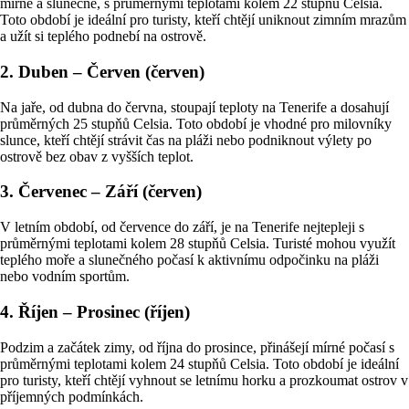
mírné a slunečné, s průměrnými teplotami kolem 22 stupňů Celsia.
Toto období je ideální pro turisty, kteří chtějí uniknout zimním mrazům
a užít si teplého podnebí na ostrově.
2. Duben – Červen (červen)
Na jaře, od dubna do června, stoupají teploty na Tenerife a dosahují
průměrných 25 stupňů Celsia. Toto období je vhodné pro milovníky
slunce, kteří chtějí strávit čas na pláži nebo podniknout výlety po
ostrově bez obav z vyšších teplot.
3. Červenec – Září (červen)
V letním období, od července do září, je na Tenerife nejtepleji s
průměrnými teplotami kolem 28 stupňů Celsia. Turisté mohou využít
teplého moře a slunečného počasí k aktivnímu odpočinku na pláži
nebo vodním sportům.
4. Říjen – Prosinec (říjen)
Podzim a začátek zimy, od října do prosince, přinášejí mírné počasí s
průměrnými teplotami kolem 24 stupňů Celsia. Toto období je ideální
pro turisty, kteří chtějí vyhnout se letnímu horku a prozkoumat ostrov v
příjemných podmínkách.