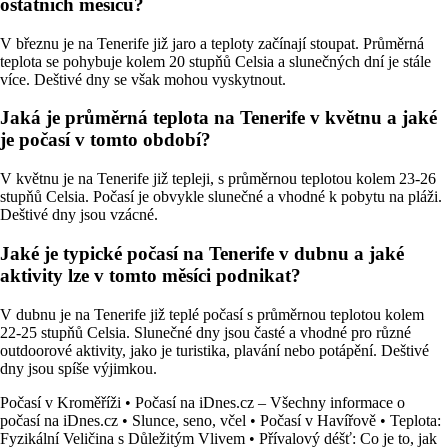
ostatních měsíců?
V březnu je na Tenerife již jaro a teploty začínají stoupat. Průměrná
teplota se pohybuje kolem 20 stupňů Celsia a slunečných dní je stále
více. Deštivé dny se však mohou vyskytnout.
Jaká je průměrná teplota na Tenerife v květnu a jaké
je počasí v tomto období?
V květnu je na Tenerife již tepleji, s průměrnou teplotou kolem 23-26
stupňů Celsia. Počasí je obvykle slunečné a vhodné k pobytu na pláži.
Deštivé dny jsou vzácné.
Jaké je typické počasí na Tenerife v dubnu a jaké
aktivity lze v tomto měsíci podnikat?
V dubnu je na Tenerife již teplé počasí s průměrnou teplotou kolem
22-25 stupňů Celsia. Slunečné dny jsou časté a vhodné pro různé
outdoorové aktivity, jako je turistika, plavání nebo potápění. Deštivé
dny jsou spíše výjimkou.
Počasí v Kroměříži
•
Počasí na iDnes.cz – Všechny informace o
počasí na iDnes.cz
•
Slunce, seno, včel
•
Počasí v Havířově
•
Teplota:
Fyzikální Veličina s Důležitým Vlivem
•
Přívalový déšť: Co je to, jak