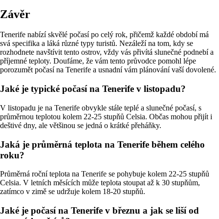
Závěr
Tenerife nabízí skvělé počasí po celý rok, přičemž každé období má
svá specifika a láká různé typy turistů. Nezáleží na tom, kdy se
rozhodnete navštívit tento ostrov, vždy vás přivítá slunečné podnebí a
příjemné teploty. Doufáme, že vám tento průvodce pomohl lépe
porozumět počasí na Tenerife a usnadní vám plánování vaší dovolené.
Jaké je typické počasí na Tenerife v listopadu?
V listopadu je na Tenerife obvykle stále teplé a slunečné počasí, s
průměrnou teplotou kolem 22-25 stupňů Celsia. Občas mohou přijít i
deštivé dny, ale většinou se jedná o krátké přeháňky.
Jaká je průměrná teplota na Tenerife během celého
roku?
Průměrná roční teplota na Tenerife se pohybuje kolem 22-25 stupňů
Celsia. V letních měsících může teplota stoupat až k 30 stupňům,
zatímco v zimě se udržuje kolem 18-20 stupňů.
Jaké je počasí na Tenerife v březnu a jak se liší od