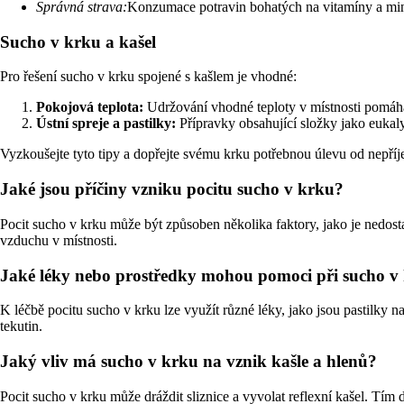
Správná strava:
Konzumace potravin bohatých na vitamíny a miner
Sucho v krku a kašel
Pro řešení sucho v krku spojené s kašlem je vhodné:
Pokojová teplota:
Udržování vhodné teploty v místnosti pomáhá
Ústní spreje a pastilky:
Přípravky obsahující složky jako eukaly
Vyzkoušejte tyto tipy a dopřejte svému krku potřebnou úlevu od nepříj
Jaké jsou příčiny vzniku pocitu sucho v krku?
Pocit sucho v krku může být způsoben několika faktory, jako je nedosta
vzduchu v místnosti.
Jaké léky nebo prostředky mohou pomoci při sucho v
K léčbě pocitu sucho v krku lze využít různé léky, jako jsou pastilky n
tekutin.
Jaký vliv má sucho v krku na vznik kašle a hlenů?
Pocit sucho v krku může dráždit sliznice a vyvolat reflexní kašel. Tím 