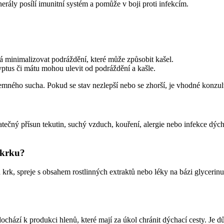
ály posílí imunitní systém a pomůže v boji proti infekcím.
 minimalizovat podráždění, které může způsobit kašel.
ptus či mátu mohou ulevit od podráždění a kašle.
emného sucha. Pokud se stav nezlepší nebo se zhorší, je vhodné konzul
tečný přísun tekutin, suchý vzduch, kouření, alergie nebo infekce dýcha
 krku?
a krk, spreje s obsahem rostlinných extraktů nebo léky na bázi glycerinu
dochází k produkci hlenů, které mají za úkol chránit dýchací cesty. Je 