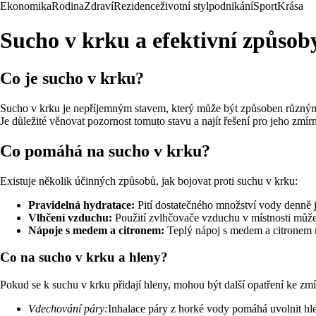
Ekonomika
Rodina
Zdraví
Rezidence
životní styl
podnikání
Sport
Krása
Sucho v krku a efektivní způsoby
Co je sucho v krku?
Sucho v krku je nepříjemným stavem, který může být způsoben různými f
Je důležité věnovat pozornost tomuto stavu a najít řešení pro jeho zmír
Co pomáhá na sucho v krku?
Existuje několik účinných způsobů, jak bojovat proti suchu v krku:
Pravidelná hydratace:
Pití dostatečného množství vody denně 
Vlhčení vzduchu:
Použití zvlhčovače vzduchu v místnosti může 
Nápoje s medem a citronem:
Teplý nápoj s medem a citronem 
Co na sucho v krku a hleny?
Pokud se k suchu v krku přidají hleny, mohou být další opatření ke zmí
Vdechování páry:
Inhalace páry z horké vody pomáhá uvolnit hl