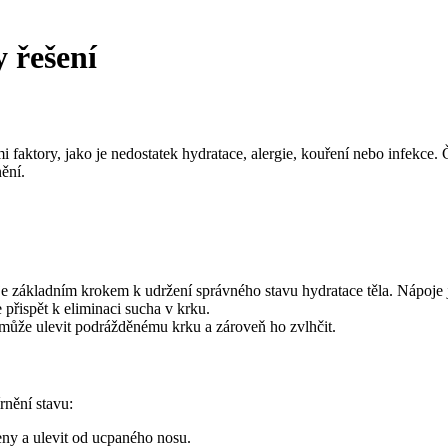
 řešení
aktory, jako je nedostatek hydratace, alergie, kouření nebo infekce. Č
nění.
je základním krokem k udržení správného stavu hydratace těla. Nápoje
přispět k eliminaci sucha v krku.
může ulevit podrážděnému krku a zároveň ho zvlhčit.
rnění stavu:
eny a ulevit od ucpaného nosu.