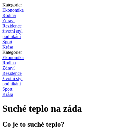
Kategorier
Ekonomika
Rodina
Zdraví
Rezidence
životní styl
podnikání
Sport
Krása
Kategorier
Ekonomika
Rodina
Zdraví
Rezidence
životní styl
podnikání
Sport
Krása
Suché teplo na záda
Co je to suché teplo?