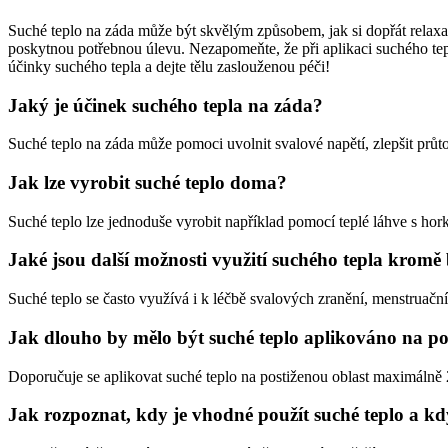
Suché teplo na záda může být skvělým způsobem, jak si dopřát relaxaci
poskytnou potřebnou úlevu. Nezapomeňte, že při aplikaci suchého tep
účinky suchého tepla a dejte tělu zaslouženou péči!
Jaký je účinek suchého tepla na záda?
Suché teplo na záda může pomoci uvolnit svalové napětí, zlepšit průto
Jak lze vyrobit suché teplo doma?
Suché teplo lze jednoduše vyrobit například pomocí teplé láhve s hor
Jaké jsou další možnosti využití suchého tepla kromě 
Suché teplo se často využívá i k léčbě svalových zranění, menstruačníc
Jak dlouho by mělo být suché teplo aplikováno na po
Doporučuje se aplikovat suché teplo na postiženou oblast maximálně 
Jak rozpoznat, kdy je vhodné použít suché teplo a kd