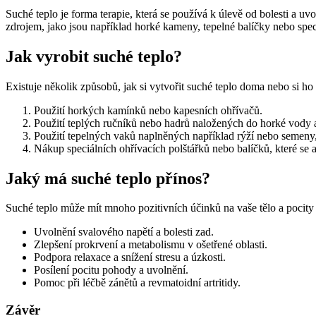
Suché teplo je forma terapie, která se používá k úlevě od bolesti a u
zdrojem, jako jsou například horké kameny, tepelné balíčky nebo speciá
Jak vyrobit suché teplo?
Existuje několik způsobů, jak si vytvořit suché teplo doma nebo si ho
Použití horkých kamínků nebo kapesních ohřívačů.
Použití teplých ručníků nebo hadrů naložených do horké vody
Použití tepelných vaků naplněných například rýží nebo semeny, 
Nákup speciálních ohřívacích polštářků nebo balíčků, které se
Jaký má suché teplo přínos?
Suché teplo může mít mnoho pozitivních účinků na vaše tělo a pocity 
Uvolnění svalového napětí a bolesti zad.
Zlepšení prokrvení a metabolismu v ošetřené oblasti.
Podpora relaxace a snížení stresu a úzkosti.
Posílení pocitu pohody a uvolnění.
Pomoc při léčbě zánětů a revmatoidní artritidy.
Závěr