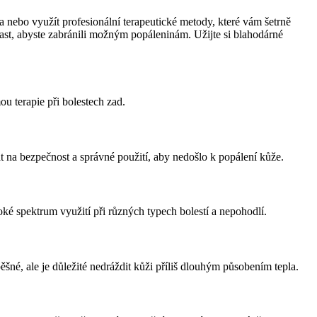
a nebo využít profesionální terapeutické metody, které vám šetrně
ast, abyste zabránili možným popáleninám. Užijte si blahodárné
u terapie při bolestech zad.
t na bezpečnost a správné použití, aby nedošlo k popálení kůže.
roké spektrum využití při různých typech bolestí a nepohodlí.
né, ale je důležité nedráždit kůži příliš dlouhým působením tepla.