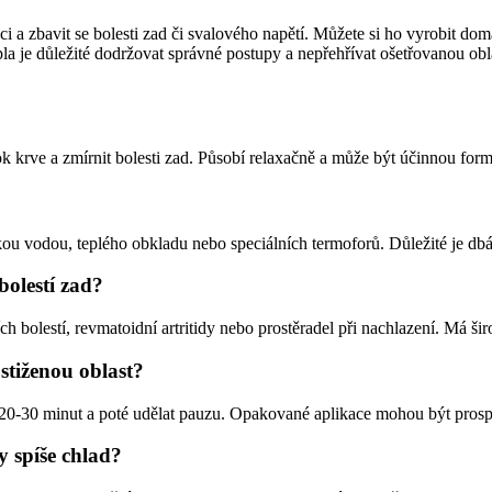
 a zbavit se bolesti zad či svalového napětí. Můžete si ho vyrobit dom
la je důležité dodržovat správné postupy a nepřehřívat ošetřovanou obl
k krve a zmírnit bolesti zad. Působí relaxačně a může být účinnou formo
kou vodou, teplého obkladu nebo speciálních termoforů. Důležité je dbá
bolestí zad?
h bolestí, revmatoidní artritidy nebo prostěradel při nachlazení. Má ši
stiženou oblast?
20-30 minut a poté udělat pauzu. Opakované aplikace mohou být prospěš
y spíše chlad?