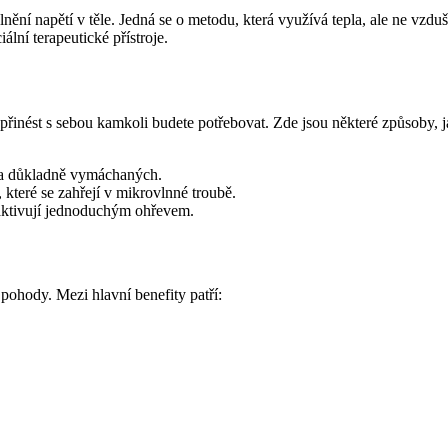
volnění napětí v těle. Jedná se o metodu, která využívá tepla, ale ne v
lní terapeutické přístroje.
 přinést s sebou kamkoli budete potřebovat. Zde jsou některé způsoby, j
 a důkladně vymáchaných.
které se zahřejí v mikrovlnné troubě.
 aktivují jednoduchým ohřevem.
pohody. Mezi hlavní benefity patří: