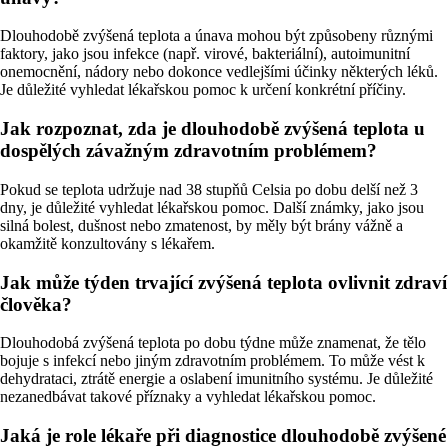
Dlouhodobě zvýšená teplota a únava mohou být způsobeny různými
faktory, jako jsou infekce (např. virové, bakteriální), autoimunitní
onemocnění, nádory nebo dokonce vedlejšími účinky některých léků.
Je důležité vyhledat lékařskou pomoc k určení konkrétní příčiny.
Jak rozpoznat, zda je dlouhodobě zvýšená teplota u
dospělých závažným zdravotním problémem?
Pokud se teplota udržuje nad 38 stupňů Celsia po dobu delší než 3
dny, je důležité vyhledat lékařskou pomoc. Další známky, jako jsou
silná bolest, dušnost nebo zmatenost, by měly být brány vážně a
okamžitě konzultovány s lékařem.
Jak může týden trvající zvýšená teplota ovlivnit zdraví
člověka?
Dlouhodobá zvýšená teplota po dobu týdne může znamenat, že tělo
bojuje s infekcí nebo jiným zdravotním problémem. To může vést k
dehydrataci, ztrátě energie a oslabení imunitního systému. Je důležité
nezanedbávat takové příznaky a vyhledat lékařskou pomoc.
Jaká je role lékaře při diagnostice dlouhodobě zvýšené