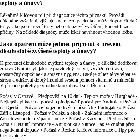
teploty a únavy?
Lékař má klíčovou roli při diagnostice těchto příznaků. Provádí
důkladné vyšetření, zjišťuje anamnézu pacienta a může doporučit další
testy, jako jsou krevní testy nebo obrazové vyšetření, k identifikaci
příčiny. Na základě diagnózy může lékař navrhnout vhodnou léčbu.
Jaká opatření může jedinec přijmout k prevenci
dlouhodobě zvýšené teploty a únavy?
K prevenci dlouhodobě zvýšené teploty a únavy je důležité dodržovat
zdravý životní styl, jako je pravidelný pohyb, vyvážená strava,
dostatečný odpočinek a správná hygiena. Také je důležité vyhýbat se
stresu a udržovat dobrý imunitní systém pomocí vitamínů a minerálů.
V případě potřeby je vhodné konzultovat se s lékařem.
Počasí v Ostravě – Předpověď na 10 dní
•
Teplota moře v Hurghadě
•
Nejlepší aplikace na počasí a předpověď počasí pro Android
•
Počasí
na Djerbě – Průvodce po jednotlivých měsících
•
Portugalsko Počasí:
Září a Listopad
•
Počasí v Polsku a okolí
•
Základní informace o
časech východu a západu slunce
•
Počasí v Karviné – Předpověď na
Zítra a Detailní Informace
•
Antibiotika a Slunce: Jak se chránit před
negativními dopady
•
Počasí v Řecku: Klíčové informace a Tipy pro
Cestovatele
•