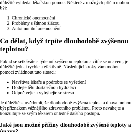
důležité vyhledat lékařskou pomoc. Některé z možných příčin mohou
být:
Chronické onemocnění
Problémy s štítnou žlázou
Autoimunitní onemocnění
Co dělat, když trpíte dlouhodobě zvýšenou
teplotou?
Pokud se setkáváte s týdenní zvýšenou teplotou a cítíte se unaveni, je
důležité jednat rychle a efektivně. Následující kroky vám mohou
pomoci zvládnout tuto situaci:
Navštivte lékaře a podrobte se vyšetření
Dodejte tělu dostatečnou hydrataci
Odpočívejte a vyhýbejte se stresu
Je důležité si uvědomit, že dlouhodobě zvýšená teplota a únava mohou
být příznakem vážnějšího zdravotního problému. Proto neváhejte a
konzultujte se svým lékařem ohledně dalšího postupu.
Jaké jsou možné příčiny dlouhodobě zvýšené teploty a
únavy?