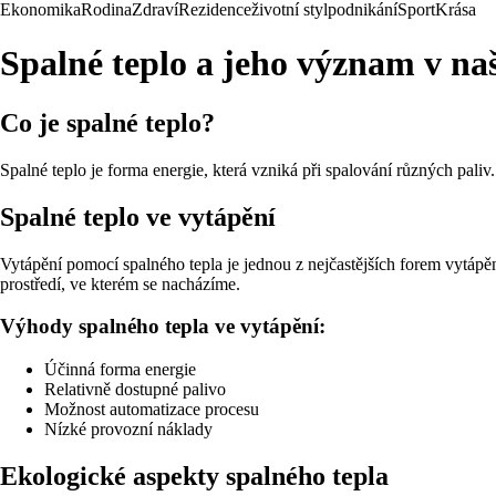
Ekonomika
Rodina
Zdraví
Rezidence
životní styl
podnikání
Sport
Krása
Spalné teplo a jeho význam v na
Co je spalné teplo?
Spalné teplo je forma energie, která vzniká při spalování různých pali
Spalné teplo ve vytápění
Vytápění pomocí spalného tepla je jednou z nejčastějších forem vytápě
prostředí, ve kterém se nacházíme.
Výhody spalného tepla ve vytápění:
Účinná forma energie
Relativně dostupné palivo
Možnost automatizace procesu
Nízké provozní náklady
Ekologické aspekty spalného tepla