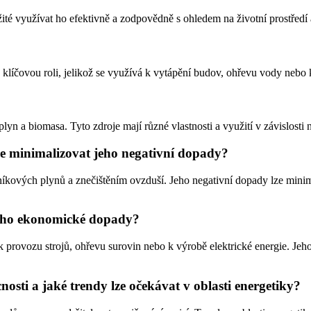
žité využívat ho efektivně a zodpovědně s ohledem na životní prostředí
je klíčovou roli, jelikož se využívá k vytápění budov, ohřevu vody neb
plyn a biomasa. Tyto zdroje mají různé vlastnosti a využití v závislosti
 lze minimalizovat jeho negativní dopady?
níkových plynů a znečištěním ovzduší. Jeho negativní dopady lze minima
 jeho ekonomické dopady?
k provozu strojů, ohřevu surovin nebo k výrobě elektrické energie. Jeh
osti a jaké trendy lze očekávat v oblasti energetiky?