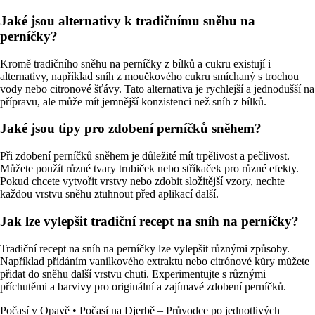
Jaké jsou alternativy k tradičnímu sněhu na
perníčky?
Kromě tradičního sněhu na perníčky z bílků a cukru existují i
alternativy, například sníh z moučkového cukru smíchaný s trochou
vody nebo citronové šťávy. Tato alternativa je rychlejší a jednodušší na
přípravu, ale může mít jemnější konzistenci než sníh z bílků.
Jaké jsou tipy pro zdobení perníčků sněhem?
Při zdobení perníčků sněhem je důležité mít trpělivost a pečlivost.
Můžete použít různé tvary trubiček nebo stříkaček pro různé efekty.
Pokud chcete vytvořit vrstvy nebo zdobit složitější vzory, nechte
každou vrstvu sněhu ztuhnout před aplikací další.
Jak lze vylepšit tradiční recept na sníh na perníčky?
Tradiční recept na sníh na perníčky lze vylepšit různými způsoby.
Například přidáním vanilkového extraktu nebo citrónové kůry můžete
přidat do sněhu další vrstvu chuti. Experimentujte s různými
příchutěmi a barvivy pro originální a zajímavé zdobení perníčků.
Počasí v Opavě
•
Počasí na Djerbě – Průvodce po jednotlivých