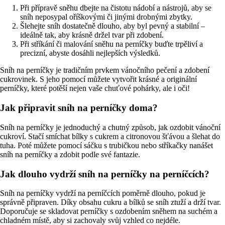
Při přípravě sněhu dbejte na čistotu nádobí a nástrojů, aby se
sníh neposypal oříškovými či jinými drobnými zbytky.
Šlehejte sníh dostatečně dlouho, aby byl pevný a stabilní –
ideálně tak, aby krásně držel tvar při zdobení.
Při stříkání či malování sněhu na perníčky buďte trpěliví a
precizní, abyste dosáhli nejlepších výsledků.
Sníh na perníčky je tradičním prvkem vánočního pečení a zdobení
cukrovinek. S jeho pomocí můžete vytvořit krásné a originální
perníčky, které potěší nejen vaše chuťové pohárky, ale i oči!
Jak připravit sníh na perníčky doma?
Sníh na perníčky je jednoduchý a chutný způsob, jak ozdobit vánoční
cukroví. Stačí smíchat bílky s cukrem a citronovou šťávou a šlehat do
tuha. Poté můžete pomocí sáčku s trubičkou nebo stříkačky nanášet
sníh na perníčky a zdobit podle své fantazie.
Jak dlouho vydrží sníh na perníčky na perníčcích?
Sníh na perníčky vydrží na perníčcích poměrně dlouho, pokud je
správně připraven. Díky obsahu cukru a bílků se sníh ztuží a drží tvar.
Doporučuje se skladovat perníčky s ozdobením sněhem na suchém a
chladném místě, aby si zachovaly svůj vzhled co nejdéle.