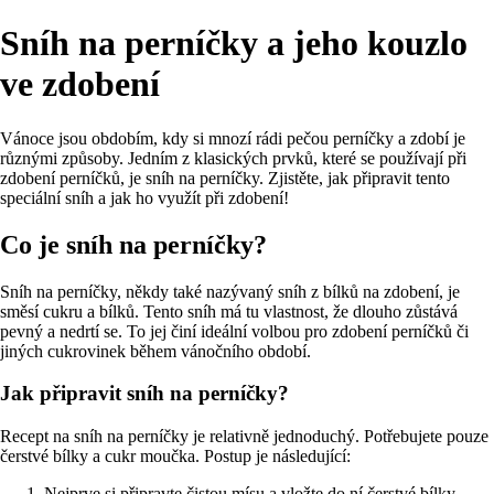
Sníh na perníčky a jeho kouzlo
ve zdobení
Vánoce jsou obdobím, kdy si mnozí rádi pečou perníčky a zdobí je
různými způsoby. Jedním z klasických prvků, které se používají při
zdobení perníčků, je sníh na perníčky. Zjistěte, jak připravit tento
speciální sníh a jak ho využít při zdobení!
Co je sníh na perníčky?
Sníh na perníčky, někdy také nazývaný sníh z bílků na zdobení, je
směsí cukru a bílků. Tento sníh má tu vlastnost, že dlouho zůstává
pevný a nedrtí se. To jej činí ideální volbou pro zdobení perníčků či
jiných cukrovinek během vánočního období.
Jak připravit sníh na perníčky?
Recept na sníh na perníčky je relativně jednoduchý. Potřebujete pouze
čerstvé bílky a cukr moučka. Postup je následující:
Nejprve si připravte čistou mísu a vložte do ní čerstvé bílky.