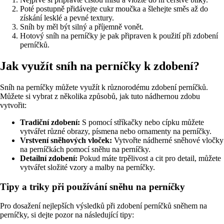
Poté postupně přidávejte cukr moučka a šlehejte směs až do
získání lesklé a pevné textury.
Sníh by měl být silný a příjemně vonět.
Hotový sníh na perníčky je pak připraven k použití při zdobení
perníčků.
Jak využít sníh na perníčky k zdobení?
Sníh na perníčky můžete využít k různorodému zdobení perníčků.
Můžete si vybrat z několika způsobů, jak tuto nádhernou zdobu
vytvořit:
Tradiční zdobení:
S pomocí stříkačky nebo cípku můžete
vytvářet různé obrazy, písmena nebo ornamenty na perníčky.
Vrstvení sněhových vloček:
Vytvořte nádherné sněhové vločky
na perníčkách pomocí sněhu na perníčky.
Detailní zdobení:
Pokud máte trpělivost a cit pro detail, můžete
vytvářet složité vzory a malby na perníčky.
Tipy a triky při používání sněhu na perníčky
Pro dosažení nejlepších výsledků při zdobení perníčků sněhem na
perníčky, si dejte pozor na následující tipy: