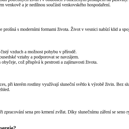
kém venkově a je nedílnou součástí venkovského hospodaření.
 prolíná s moderními formami života. Život v vesnici nabízí klid a spoj
, čistý vzduch a možnost pohybu v přírodě.
sousedské vztahy a podporovat se navzájem.
obyčeje, což přispívá k pestrosti a zajímavosti života.
ces, při kterém rostliny využívají sluneční světlo k výrobě živin. Bez s
zhled.
i zpracování sena pro krmení zvířat. Díky slunečnímu záření se seno ryc
nergie?