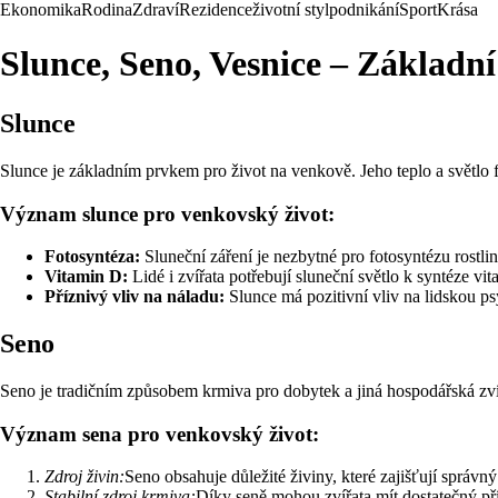
Ekonomika
Rodina
Zdraví
Rezidence
životní styl
podnikání
Sport
Krása
Slunce, Seno, Vesnice – Základní
Slunce
Slunce je základním prvkem pro život na venkově. Jeho teplo a světlo fo
Význam slunce pro venkovský život:
Fotosyntéza:
Sluneční záření je nezbytné pro fotosyntézu rostlin, 
Vitamin D:
Lidé i zvířata potřebují sluneční světlo k syntéze vit
Příznivý vliv na náladu:
Slunce má pozitivní vliv na lidskou ps
Seno
Seno je tradičním způsobem krmiva pro dobytek a jiná hospodářská zví
Význam sena pro venkovský život:
Zdroj živin:
Seno obsahuje důležité živiny, které zajišťují správný
Stabilní zdroj krmiva:
Díky seně mohou zvířata mít dostatečný př