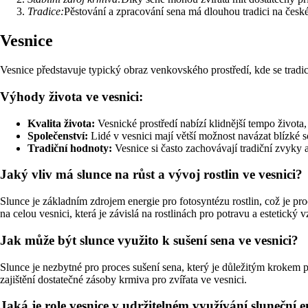
Tradice:
Pěstování a zpracování sena má dlouhou tradici na čes
Vesnice
Vesnice představuje typický obraz venkovského prostředí, kde se tradice
Výhody života ve vesnici:
Kvalita života:
Vesnické prostředí nabízí klidnější tempo života
Společenství:
Lidé v vesnici mají větší možnost navázat blízké 
Tradiční hodnoty:
Vesnice si často zachovávají tradiční zvyky a 
Jaký vliv má slunce na růst a vývoj rostlin ve vesnici?
Slunce je základním zdrojem energie pro fotosyntézu rostlin, což je pro
na celou vesnici, která je závislá na rostlinách pro potravu a estetický v
Jak může být slunce využito k sušení sena ve vesnici?
Slunce je nezbytné pro proces sušení sena, který je důležitým krokem př
zajištění dostatečné zásoby krmiva pro zvířata ve vesnici.
Jaká je role vesnice v udržitelném využívání sluneční e