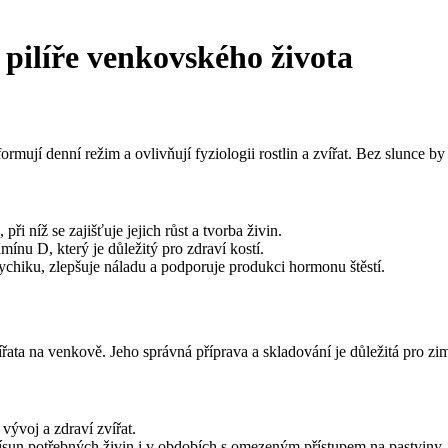
 pilíře venkovského života
rmují denní režim a ovlivňují fyziologii rostlin a zvířat. Bez slunce b
při níž se zajišťuje jejich růst a tvorba živin.
amínu D, který je důležitý pro zdraví kostí.
ychiku, zlepšuje náladu a podporuje produkci hormonu štěstí.
řata na venkově. Jeho správná příprava a skladování je důležitá pro z
 vývoj a zdraví zvířat.
ísun potřebných živin i v obdobích s omezeným přístupem na pastviny.