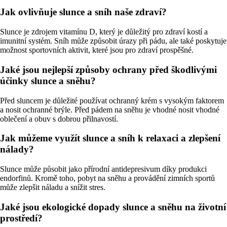
Jak ovlivňuje slunce a sníh naše zdraví?
Slunce je zdrojem vitamínu D, který je důležitý pro zdraví kostí a
imunitní systém. Sníh může způsobit úrazy při pádu, ale také poskytuje
možnost sportovních aktivit, které jsou pro zdraví prospěšné.
Jaké jsou nejlepší způsoby ochrany před škodlivými
účinky slunce a sněhu?
Před sluncem je důležité používat ochranný krém s vysokým faktorem
a nosit ochranné brýle. Před pádem na sněhu je vhodné nosit vhodné
oblečení a obuv s dobrou přilnavostí.
Jak můžeme využít slunce a sníh k relaxaci a zlepšení
nálady?
Slunce může působit jako přírodní antidepresivum díky produkci
endorfinů. Kromě toho, pobyt na sněhu a provádění zimních sportů
může zlepšit náladu a snížit stres.
Jaké jsou ekologické dopady slunce a sněhu na životní
prostředí?