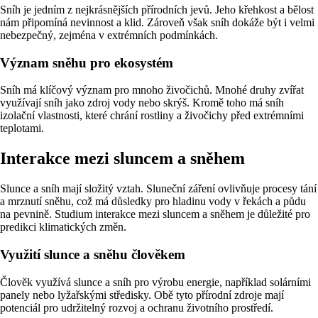
Sníh je jedním z nejkrásnějších přírodních jevů. Jeho křehkost a bělost
nám připomíná nevinnost a klid. Zároveň však sníh dokáže být i velmi
nebezpečný, zejména v extrémních podmínkách.
Význam sněhu pro ekosystém
Sníh má klíčový význam pro mnoho živočichů. Mnohé druhy zvířat
využívají sníh jako zdroj vody nebo skrýš. Kromě toho má sníh
izolační vlastnosti, které chrání rostliny a živočichy před extrémními
teplotami.
Interakce mezi sluncem a sněhem
Slunce a sníh mají složitý vztah. Sluneční záření ovlivňuje procesy tání
a mrznutí sněhu, což má důsledky pro hladinu vody v řekách a půdu
na pevnině. Studium interakce mezi sluncem a sněhem je důležité pro
predikci klimatických změn.
Využití slunce a sněhu člověkem
Člověk využívá slunce a sníh pro výrobu energie, například solárními
panely nebo lyžařskými středisky. Obě tyto přírodní zdroje mají
potenciál pro udržitelný rozvoj a ochranu životního prostředí.