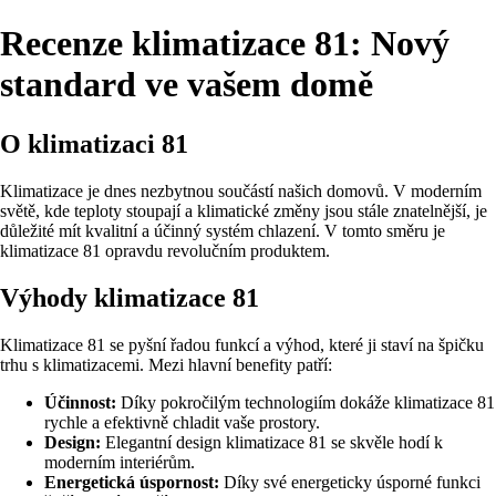
Recenze klimatizace 81: Nový
standard ve vašem domě
O klimatizaci 81
Klimatizace je dnes nezbytnou součástí našich domovů. V moderním
světě, kde teploty stoupají a klimatické změny jsou stále znatelnější, je
důležité mít kvalitní a účinný systém chlazení. V tomto směru je
klimatizace 81 opravdu revolučním produktem.
Výhody klimatizace 81
Klimatizace 81 se pyšní řadou funkcí a výhod, které ji staví na špičku
trhu s klimatizacemi. Mezi hlavní benefity patří:
Účinnost:
Díky pokročilým technologiím dokáže klimatizace 81
rychle a efektivně chladit vaše prostory.
Design:
Elegantní design klimatizace 81 se skvěle hodí k
moderním interiérům.
Energetická úspornost:
Díky své energeticky úsporné funkci