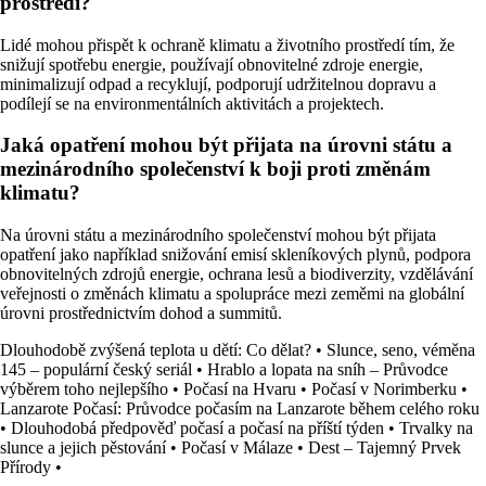
prostředí?
Lidé mohou přispět k ochraně klimatu a životního prostředí tím, že
snižují spotřebu energie, používají obnovitelné zdroje energie,
minimalizují odpad a recyklují, podporují udržitelnou dopravu a
podílejí se na environmentálních aktivitách a projektech.
Jaká opatření mohou být přijata na úrovni státu a
mezinárodního společenství k boji proti změnám
klimatu?
Na úrovni státu a mezinárodního společenství mohou být přijata
opatření jako například snižování emisí skleníkových plynů, podpora
obnovitelných zdrojů energie, ochrana lesů a biodiverzity, vzdělávání
veřejnosti o změnách klimatu a spolupráce mezi zeměmi na globální
úrovni prostřednictvím dohod a summitů.
Dlouhodobě zvýšená teplota u dětí: Co dělat?
•
Slunce, seno, véměna
145 – populární český seriál
•
Hrablo a lopata na sníh – Průvodce
výběrem toho nejlepšího
•
Počasí na Hvaru
•
Počasí v Norimberku
•
Lanzarote Počasí: Průvodce počasím na Lanzarote během celého roku
•
Dlouhodobá předpověď počasí a počasí na příští týden
•
Trvalky na
slunce a jejich pěstování
•
Počasí v Málaze
•
Dest – Tajemný Prvek
Přírody
•