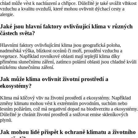
chlad může vést k nachlazení a chřipce. Důležité je také uvážit vlhkost
vzduchu a kvalitu ovzduší, které mohou ovlivnit dýchací cesty a
alergie.
Jaké jsou hlavní faktory ovlivňující klima v různých
částech světa?
Hlavními faktory ovlivňujícími klima jsou geografická poloha,
nadmořská výška, blízkost oceánů či moří, proudění vzduchu a
vegetace. Například rovníkové oblasti mají teplejší klima díky
přímému slunečnímu záření, zatímco polární oblasti jsou chladné kvůli
nízkému slunečnímu záření.
Jak může klima ovlivnit životní prostředí a
ekosystémy?
Klima má klíčový vliv na životní prostředí a ekosystémy. Například
změny klimatu mohou vést k extrémním povodním, suchům nebo
lesním požárům, což má negativní dopad na biodiverzitu a ekosystémy.
Důležité je chránit životní prostředí a snižovat emise skleníkových
plynů.
Jak mohou lidé přispět k ochraně klimatu a životního