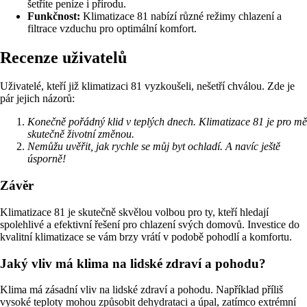
šetříte peníze i přírodu.
Funkčnost:
Klimatizace 81 nabízí různé režimy chlazení a
filtrace vzduchu pro optimální komfort.
Recenze uživatelů
Uživatelé, kteří již klimatizaci 81 vyzkoušeli, nešetří chválou. Zde je
pár jejich názorů:
Konečně pořádný klid v teplých dnech. Klimatizace 81 je pro mě
skutečně životní změnou.
Nemůžu uvěřit, jak rychle se můj byt ochladí. A navíc ještě
úsporně!
Závěr
Klimatizace 81 je skutečně skvělou volbou pro ty, kteří hledají
spolehlivé a efektivní řešení pro chlazení svých domovů. Investice do
kvalitní klimatizace se vám brzy vrátí v podobě pohodlí a komfortu.
Jaký vliv má klima na lidské zdraví a pohodu?
Klima má zásadní vliv na lidské zdraví a pohodu. Například příliš
vysoké teploty mohou způsobit dehydrataci a úpal, zatímco extrémní