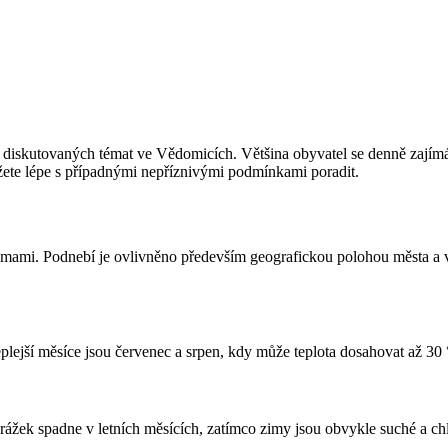
diskutovaných témat ve Vědomicích. Většina obyvatel se denně zajímá o
můžete lépe s případnými nepříznivými podmínkami poradit.
imami. Podnebí je ovlivněno především geografickou polohou města a v
lejší měsíce jsou červenec a srpen, kdy může teplota dosahovat až 30
žek spadne v letních měsících, zatímco zimy jsou obvykle suché a chl