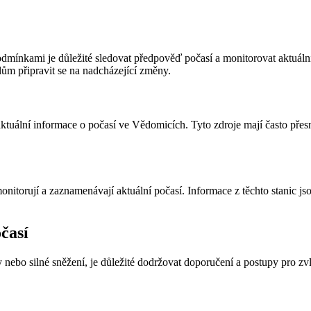
dmínkami je důležité sledovat předpověď počasí a monitorovat aktuální
ům připravit se na nadcházející změny.
 aktuální informace o počasí ve Vědomicích. Tyto zdroje mají často př
itorují a zaznamenávají aktuální počasí. Informace z těchto stanic jso
časí
y nebo silné sněžení, je důležité dodržovat doporučení a postupy pro z