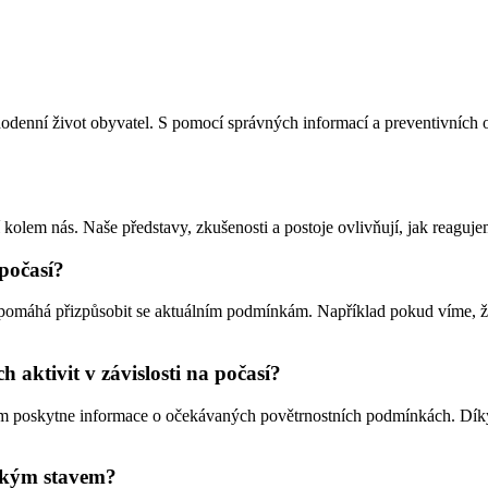
odenní život obyvatel. S pomocí správných informací a preventivních o
 kolem nás. Naše představy, zkušenosti a postoje ovlivňují, jak reaguj
 počasí?
m pomáhá přizpůsobit se aktuálním podmínkám. Například pokud víme, ž
 aktivit v závislosti na počasí?
ám poskytne informace o očekávaných povětrnostních podmínkách. Dík
ickým stavem?