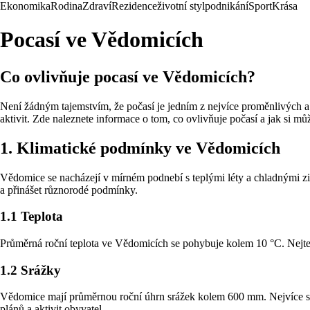
Ekonomika
Rodina
Zdraví
Rezidence
životní styl
podnikání
Sport
Krása
Pocasí ve Vědomicích
Co ovlivňuje pocasí ve Vědomicích?
Není žádným tajemstvím, že počasí je jedním z nejvíce proměnlivých a 
aktivit. Zde naleznete informace o tom, co ovlivňuje počasí a jak si 
1. Klimatické podmínky ve Vědomicích
Vědomice se nacházejí v mírném podnebí s teplými léty a chladnými z
a přinášet různorodé podmínky.
1.1 Teplota
Průměrná roční teplota ve Vědomicích se pohybuje kolem 10 °C. Nejtep
1.2 Srážky
Vědomice mají průměrnou roční úhrn srážek kolem 600 mm. Nejvíce srá
plánů a aktivit obyvatel.