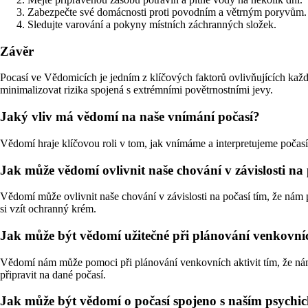
Zabezpečte své domácnosti proti povodním a větrným poryvům.
Sledujte varování a pokyny místních záchranných složek.
Závěr
Pocasí ve Vědomicích je jedním z klíčových faktorů ovlivňujících každ
minimalizovat rizika spojená s extrémními povětrnostními jevy.
Jaký vliv má vědomí na naše vnímání počasí?
Vědomí hraje klíčovou roli v tom, jak vnímáme a interpretujeme počasí
Jak může vědomí ovlivnit naše chování v závislosti na
Vědomí může ovlivnit naše chování v závislosti na počasí tím, že ná
si vzít ochranný krém.
Jak může být vědomí užitečné při plánování venkovních
Vědomí nám může pomoci při plánování venkovních aktivit tím, že n
připravit na dané počasí.
Jak může být vědomí o počasí spojeno s naším psych