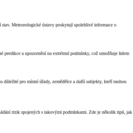
 stav. Meteorologické ústavy poskytují spolehlivé informace o
esné predikce a upozornění na extrémní podmínky, což umožňuje lidem
u důležité pro místní úřady, zemědělce a další subjekty, kteří mohou
vládání rizik spojených s takovými podmínkami. Zde je několik tipů, jak