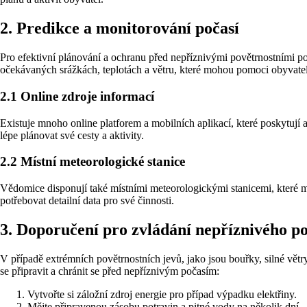
2. Predikce a monitorování počasí
Pro efektivní plánování a ochranu před nepříznivými povětrnostními po
očekávaných srážkách, teplotách a větru, které mohou pomoci obyvatel
2.1 Online zdroje informací
Existuje mnoho online platforem a mobilních aplikací, které poskytují
lépe plánovat své cesty a aktivity.
2.2 Místní meteorologické stanice
Vědomice disponují také místními meteorologickými stanicemi, které mon
potřebovat detailní data pro své činnosti.
3. Doporučení pro zvládání nepříznivého po
V případě extrémních povětrnostních jevů, jako jsou bouřky, silné větr
se připravit a chránit se před nepříznivým počasím:
Vytvořte si záložní zdroj energie pro případ výpadku elektřiny.
Mějte připravenou zásobu potravin a pitné vody na několik dní.