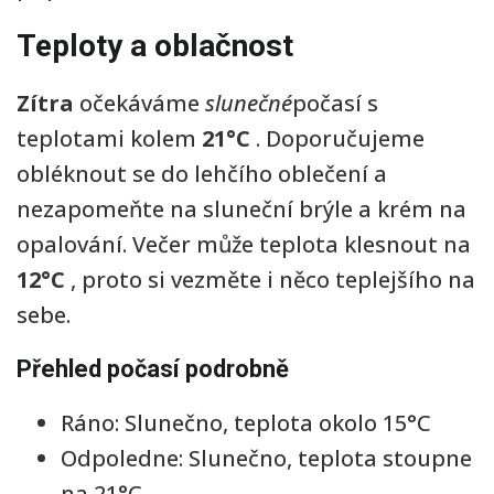
Teploty a oblačnost
Zítra
očekáváme
slunečné
počasí s
teplotami kolem
21°C
. Doporučujeme
obléknout se do lehčího oblečení a
nezapomeňte na sluneční brýle a krém na
opalování. Večer může teplota klesnout na
12°C
, proto si vezměte i něco teplejšího na
sebe.
Přehled počasí podrobně
Ráno: Slunečno, teplota okolo 15°C
Odpoledne: Slunečno, teplota stoupne
na 21°C