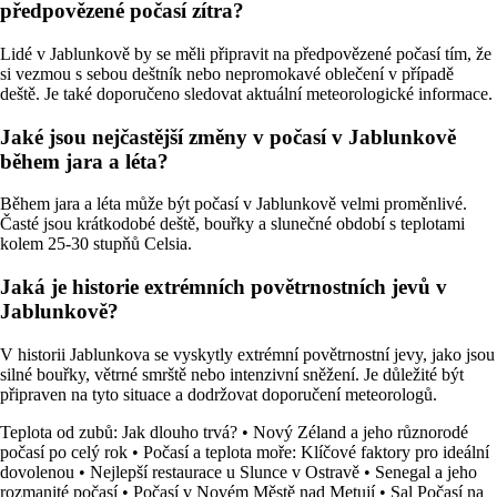
předpovězené počasí zítra?
Lidé v Jablunkově by se měli připravit na předpovězené počasí tím, že
si vezmou s sebou deštník nebo nepromokavé oblečení v případě
deště. Je také doporučeno sledovat aktuální meteorologické informace.
Jaké jsou nejčastější změny v počasí v Jablunkově
během jara a léta?
Během jara a léta může být počasí v Jablunkově velmi proměnlivé.
Časté jsou krátkodobé deště, bouřky a slunečné období s teplotami
kolem 25-30 stupňů Celsia.
Jaká je historie extrémních povětrnostních jevů v
Jablunkově?
V historii Jablunkova se vyskytly extrémní povětrnostní jevy, jako jsou
silné bouřky, větrné smrště nebo intenzivní sněžení. Je důležité být
připraven na tyto situace a dodržovat doporučení meteorologů.
Teplota od zubů: Jak dlouho trvá?
•
Nový Zéland a jeho různorodé
počasí po celý rok
•
Počasí a teplota moře: Klíčové faktory pro ideální
dovolenou
•
Nejlepší restaurace u Slunce v Ostravě
•
Senegal a jeho
rozmanité počasí
•
Počasí v Novém Městě nad Metují
•
Sal Počasí na