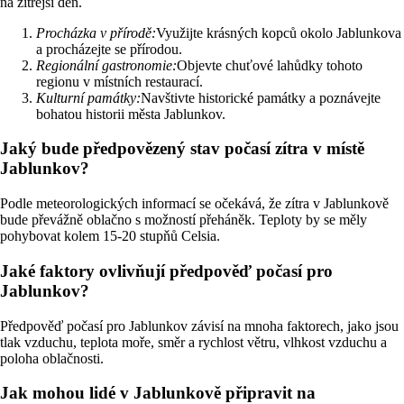
na zítřejší den.
Procházka v přírodě:
Využijte krásných kopců okolo Jablunkova
a procházejte se přírodou.
Regionální gastronomie:
Objevte chuťové lahůdky tohoto
regionu v místních restaurací.
Kulturní památky:
Navštivte historické památky a poznávejte
bohatou historii města Jablunkov.
Jaký bude předpovězený stav počasí zítra v místě
Jablunkov?
Podle meteorologických informací se očekává, že zítra v Jablunkově
bude převážně oblačno s možností přeháněk. Teploty by se měly
pohybovat kolem 15-20 stupňů Celsia.
Jaké faktory ovlivňují předpověď počasí pro
Jablunkov?
Předpověď počasí pro Jablunkov závisí na mnoha faktorech, jako jsou
tlak vzduchu, teplota moře, směr a rychlost větru, vlhkost vzduchu a
poloha oblačnosti.
Jak mohou lidé v Jablunkově připravit na