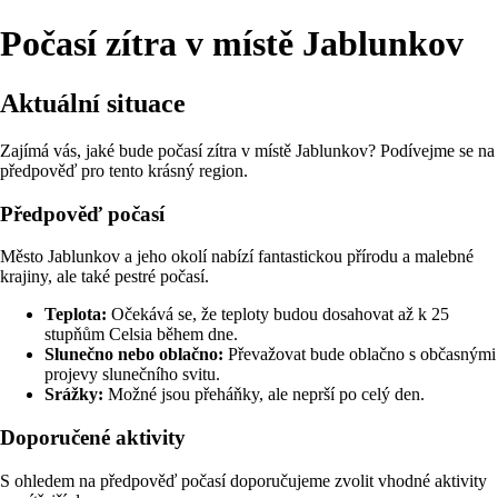
Počasí zítra v místě Jablunkov
Aktuální situace
Zajímá vás, jaké bude počasí zítra v místě Jablunkov? Podívejme se na
předpověď pro tento krásný region.
Předpověď počasí
Město Jablunkov a jeho okolí nabízí fantastickou přírodu a malebné
krajiny, ale také pestré počasí.
Teplota:
Očekává se, že teploty budou dosahovat až k 25
stupňům Celsia během dne.
Slunečno nebo oblačno:
Převažovat bude oblačno s občasnými
projevy slunečního svitu.
Srážky:
Možné jsou přeháňky, ale neprší po celý den.
Doporučené aktivity
S ohledem na předpověď počasí doporučujeme zvolit vhodné aktivity