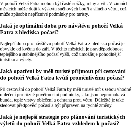
V pohoří Velká Fatra mohou být časté srážky, mlhy a vítr. V zimních
měsících může dojít k výskytu sněhových bouří a silného větru, což
může způsobit nepříznivé podmínky pro turisty.
Jaká je optimální doba pro návštěvu pohoří Velká
Fatra z hlediska počasí?
Nejlepší doba pro návštěvu pohoří Velká Fatra z hlediska počasí je
obvykle od května do září. V těchto měsících je pravděpodobnost
teplejšího a stabilnějšího počasí vyšší, což umožňuje pohodlnější
turistiku a výlety.
Jaká opatření by měli turisté přijmout při cestování
do pohoří Velká Fatra kvůli proměnlivému počasí?
Při cestování do pohoří Velká Fatra by měli turisté mít s sebou vhodné
oblečení pro různé povětrnostní podmínky, jako jsou nepromokavá
bunda, teplé vrstvy oblečení a ochrana proti větru. Důležité je také
sledovat předpověď počasí a být připraven na rychlé změny.
Jaká je nejlepší strategie pro plánování turistických
výletů do pohoří Velká Fatra vzhledem k počasí?