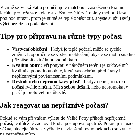
V zimě se Velká Fatra proměňuje v malebnou zasněženou krajinu
ideální pro lyžařské výlety a sněžnicové túry. Teploty mohou klesat
pod bod mrazu, proto je nutné se teplé obléknout, abyste si užili svůj
výlet bez rizika podchlazení.
Tipy pro přípravu na různé typy počasí
Vrstvení oblečení
: I když je teplé počasí, může se rychle
změnit. Doporučuje se vrstvení oblečení, abyste se mohli snadno
přizpůsobit aktuálním podmínkám.
Kvalitní obuv
: Při pohybu v náročném terénu je klíčové mít
kvalitní a pohodlnou obuv, která vás ochrání před úrazy i
nepříznivými povětrnostními podmínkami.
Deštník nebo nepromokavý plášť
: I když neprší, může se
počasí rychle změnit. Mít s sebou deštník nebo nepromokavý
plášť je proto velmi důležité.
Jak reagovat na nepříznivé počasí?
Pokud se vám při vašem výletu do Velké Fatry přihodí nepříjemné
počasí, je důležité zachovat klid a postupovat opatrně. Pokud je situace
vážná, hledejte úkryt a vyčkejte na zlepšení podmínek nebo se vraťte
na bezpečné místo.