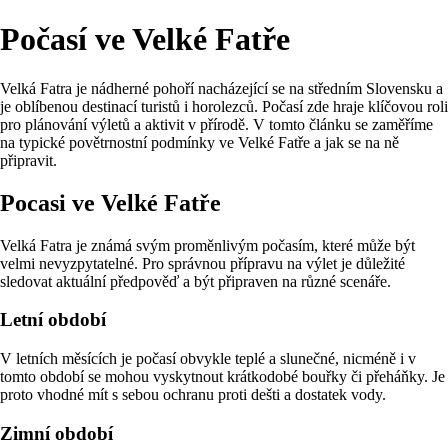
Počasí ve Velké Fatře
Velká Fatra je nádherné pohoří nacházející se na středním Slovensku a
je oblíbenou destinací turistů i horolezců. Počasí zde hraje klíčovou roli
pro plánování výletů a aktivit v přírodě. V tomto článku se zaměříme
na typické povětrnostní podmínky ve Velké Fatře a jak se na ně
připravit.
Pocasi ve Velké Fatře
Velká Fatra je známá svým proměnlivým počasím, které může být
velmi nevyzpytatelné. Pro správnou přípravu na výlet je důležité
sledovat aktuální předpověď a být připraven na různé scenáře.
Letní období
V letních měsících je počasí obvykle teplé a slunečné, nicméně i v
tomto období se mohou vyskytnout krátkodobé bouřky či přeháňky. Je
proto vhodné mít s sebou ochranu proti dešti a dostatek vody.
Zimní období