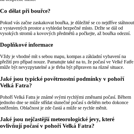
Co dělat při bouřce?
Pokud vás začne zaskakovat bouřka, je důležité se co nejdříve stáhnout
z vystavených prostor a vyhledat bezpečné místo. Držte se dál od
vysokých stromů a kovových předmětů a počkejte, až bouřka odezní.
Doplňkové informace
Vždy je vhodné mít s sebou mapu, kompas a základní vybavení na
přežití pro případ nouze. Pamatujte také na to, že počasí ve Velké Fatře
může být nevyzpytatelné a je třeba být připraven na různé situace.
Jaké jsou typické povětrnostní podmínky v pohoří
Velká Fatra?
Pohoří Velká Fatra je známé svými rychlými změnami počasí. Během
jednoho dne se může střídat slunečné počasí s deštěm nebo dokonce
sněžením. Oblačnost je zde častá a může se rychle měnit.
Jaké jsou nejčastější meteorologické jevy, které
ovlivňují počasí v pohoří Velká Fatra?