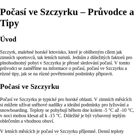
Počasí ve Szczyrku – Průvodce a
Tipy
Úvod
Szczyrk, malebné horské letovisko, které je oblíbeným cílem jak
zimních sportovců, tak letních turistů. Jedním z důležitých faktorů pro
plnohodnotný pobyt v Szczyrku je přesné sledování počasí. V tomto
průvodci se zaměříme na informace o počasí, počasí ve Szczyrku a
různé tipy, jak se na různé povětrnostní podmínky připravit.
Počasí ve Szczyrku
Počasí ve Szczyrku je typické pro horské oblasti. V zimních měsících
si můžete užívat sněhové nadílky a ideální podmínky pro lyžování a
snowboarding. Teploty se pohybují během dne kolem -5 °C až -10 °C,
v noci mohou klesat až k -15 °C. Důležité je být vybavený teplým
oblečením a vhodnou obuví.
V letních měsících je počasí ve Szczyrku příjemné. Denní teploty