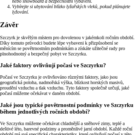
nebo snowboard a bezpečnostní vybavení.
Vybírejte si ubytování blízko lyžařských vleků, pokud plánujete
lyžování.
Závěr
Szczyrk je skvělým místem pro dovolenou v jakémkoli ročním období.
Díky tomuto průvodci budete lépe vybaveni k přizpůsobení se
měnícím se povětrnostním podmínkám a získáte užitečné rady pro
plnohodnotný a bezpečný pobyt ve Szczyrku.
Jaké faktory ovlivňují počasí ve Szczyrku?
Počasí ve Szczyrku je ovlivňováno různými faktory, jako jsou
geografická poloha, nadmořská výška, blízkost horských masivů,
proudění vzduchu a tlak vzduchu. Tyto faktory společně určují, jaké
počasí můžeme očekávat v daném období.
Jaké jsou typické povětrnostní podmínky ve Szczyrku
během jednotlivých ročních období?
Ve Szczyrku můžeme očekávat chladnější a sněhové zimy, teplé a
deštivé léto, barevné podzimy a proměnlivé jarní období. Každé roční
období má své specifické charakteristiky, které ovlivňují počasí v této