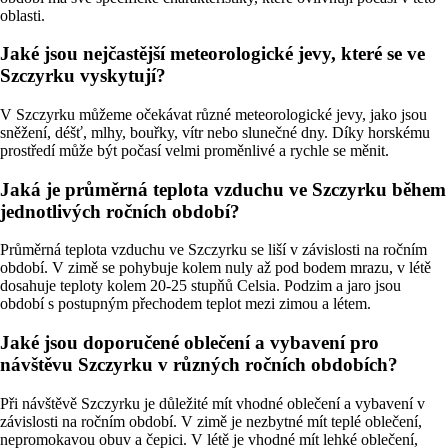
oblasti.
Jaké jsou nejčastější meteorologické jevy, které se ve
Szczyrku vyskytují?
V Szczyrku můžeme očekávat různé meteorologické jevy, jako jsou
sněžení, déšť, mlhy, bouřky, vítr nebo slunečné dny. Díky horskému
prostředí může být počasí velmi proměnlivé a rychle se měnit.
Jaká je průměrná teplota vzduchu ve Szczyrku během
jednotlivých ročních období?
Průměrná teplota vzduchu ve Szczyrku se liší v závislosti na ročním
období. V zimě se pohybuje kolem nuly až pod bodem mrazu, v létě
dosahuje teploty kolem 20-25 stupňů Celsia. Podzim a jaro jsou
období s postupným přechodem teplot mezi zimou a létem.
Jaké jsou doporučené oblečení a vybavení pro
návštěvu Szczyrku v různých ročních obdobích?
Při návštěvě Szczyrku je důležité mít vhodné oblečení a vybavení v
závislosti na ročním období. V zimě je nezbytné mít teplé oblečení,
nepromokavou obuv a čepici. V létě je vhodné mít lehké oblečení,