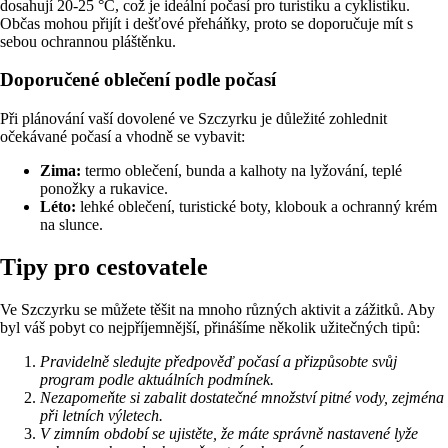
dosahují 20-25 °C, což je ideální počasí pro turistiku a cyklistiku.
Občas mohou přijít i dešťové přeháňky, proto se doporučuje mít s
sebou ochrannou pláštěnku.
Doporučené oblečení podle počasí
Při plánování vaší dovolené ve Szczyrku je důležité zohlednit
očekávané počasí a vhodně se vybavit:
Zima:
termo oblečení, bunda a kalhoty na lyžování, teplé
ponožky a rukavice.
Léto:
lehké oblečení, turistické boty, klobouk a ochranný krém
na slunce.
Tipy pro cestovatele
Ve Szczyrku se můžete těšit na mnoho různých aktivit a zážitků. Aby
byl váš pobyt co nejpříjemnější, přinášíme několik užitečných tipů:
Pravidelně sledujte předpověď počasí a přizpůsobte svůj
program podle aktuálních podmínek.
Nezapomeňte si zabalit dostatečné množství pitné vody, zejména
při letních výletech.
V zimním období se ujistěte, že máte správně nastavené lyže