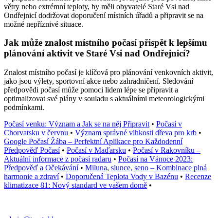
větry nebo extrémní teploty, by měli obyvatelé Staré Vsi nad
Ondřejnicí dodržovat doporučení místních úřadů a připravit se na
možné nepříznivé situace.
Jak může znalost místního počasí přispět k lepšímu
plánování aktivit ve Staré Vsi nad Ondřejnicí?
Znalost místního počasí je klíčová pro plánování venkovních aktivit,
jako jsou výlety, sportovní akce nebo zahradničení. Sledování
předpovědi počasí může pomoci lidem lépe se připravit a
optimalizovat své plány v souladu s aktuálními meteorologickými
podmínkami.
Počasí venku: Význam a Jak se na něj Připravit
•
Počasí v
Chorvatsku v červnu
•
Význam správné vlhkosti dřeva pro krb
•
Google Počasí Žába – Perfektní Aplikace pro Každodenní
Předpověď Počasí
•
Počasí v Maďarsku
•
Počasí v Rakovníku –
Aktuální informace z počasí radaru
•
Počasí na Vánoce 2023:
Předpověď a Očekávání
•
Miluna, slunce, seno – Kombinace plná
harmonie a zdraví
•
Doporučená Teplota Vody v Bazénu
•
Recenze
klimatizace 81: Nový standard ve vašem domě
•