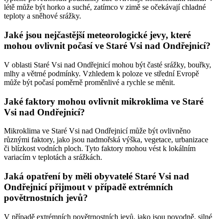
létě může být horko a suché, zatímco v zimě se očekávají chladné
teploty a sněhové srážky.
Jaké jsou nejčastější meteorologické jevy, které
mohou ovlivnit počasí ve Staré Vsi nad Ondřejnicí?
V oblasti Staré Vsi nad Ondřejnicí mohou být časté srážky, bouřky,
mlhy a větrné podmínky. Vzhledem k poloze ve střední Evropě
může být počasí poměrně proměnlivé a rychle se měnit.
Jaké faktory mohou ovlivnit mikroklima ve Staré
Vsi nad Ondřejnicí?
Mikroklima ve Staré Vsi nad Ondřejnicí může být ovlivněno
různými faktory, jako jsou nadmořská výška, vegetace, urbanizace
či blízkost vodních ploch. Tyto faktory mohou vést k lokálním
variacím v teplotách a srážkách.
Jaká opatření by měli obyvatelé Staré Vsi nad
Ondřejnicí přijmout v případě extrémních
povětrnostních jevů?
V případě extrémních povětrnostních jevů, jako jsou povodně, silné