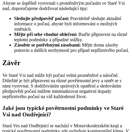
Abyste se úspěšně vyrovnali s proměnlivým počasím ve Staré Vsi
nad, doporučujeme dodržovat následující tipy:
Sledujte předpověď počasí:
Pravidelně sledujte aktuální
informace o počasí, abyste byli informováni o možných
změnách.
Mějte při sebe vhodné oblečení:
Buďte připraveni na různé
teplotní podmínky a případné srážky.
Zásobte se potřebnými zásobami:
Mějte doma zásoby
potravin a dalších nezbytností pro případ nepříznivého počasí.
Závěr
Ve Staré Vsi nad může být počasí velmi proměnlivé a náročné.
Důležité je být připraveni na různé povětrnostní jevy a umět se s
nimi vyrovnat. S dodržováním správných opatření a sledováním
předpovědi počasí můžete minimalizovat negativní dopady
nepříznivého počasí na váš každodenní život.
Jaké jsou typické povětrnostní podmínky ve Staré
Vsi nad Ondřejnicí?
Stará Ves nad Ondřejnicí se nachází v Moravskoslezském kraji a
typické povětrnostní podmínky zde ovlivňuje kontinentální klima. V