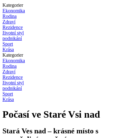
Kategorier
Ekonomika
Rodina
Zdraví
Rezidence
životní styl
podnikání
Sport
Krása
Kategorier
Ekonomika
Rodina
Zdraví
Rezidence
životní styl
podnikání
Sport
Krása
Počasí ve Staré Vsi nad
Stará Ves nad – krásné místo s