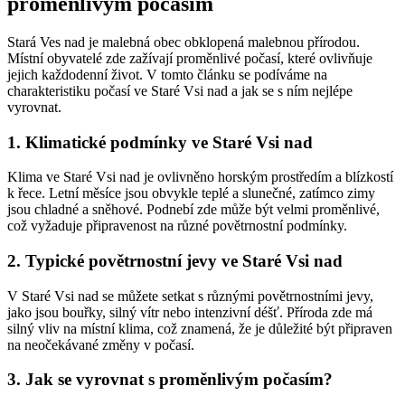
proměnlivým počasím
Stará Ves nad je malebná obec obklopená malebnou přírodou.
Místní obyvatelé zde zažívají proměnlivé počasí, které ovlivňuje
jejich každodenní život. V tomto článku se podíváme na
charakteristiku počasí ve Staré Vsi nad a jak se s ním nejlépe
vyrovnat.
1. Klimatické podmínky ve Staré Vsi nad
Klima ve Staré Vsi nad je ovlivněno horským prostředím a blízkostí
k řece. Letní měsíce jsou obvykle teplé a slunečné, zatímco zimy
jsou chladné a sněhové. Podnebí zde může být velmi proměnlivé,
což vyžaduje připravenost na různé povětrnostní podmínky.
2. Typické povětrnostní jevy ve Staré Vsi nad
V Staré Vsi nad se můžete setkat s různými povětrnostními jevy,
jako jsou bouřky, silný vítr nebo intenzivní déšť. Příroda zde má
silný vliv na místní klima, což znamená, že je důležité být připraven
na neočekávané změny v počasí.
3. Jak se vyrovnat s proměnlivým počasím?