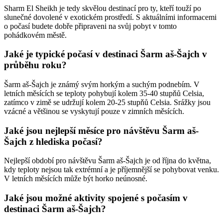
Sharm El Sheikh je tedy skvělou destinací pro ty, kteří touží po
slunečné dovolené v exotickém prostředí. S aktuálními informacemi
o počasí budete dobře připraveni na svůj pobyt v tomto
pohádkovém městě.
Jaké je typické počasí v destinaci Šarm aš-Šajch v
průběhu roku?
Šarm aš-Šajch je známý svým horkým a suchým podnebím. V
letních měsících se teploty pohybují kolem 35-40 stupňů Celsia,
zatímco v zimě se udržují kolem 20-25 stupňů Celsia. Srážky jsou
vzácné a většinou se vyskytují pouze v zimních měsících.
Jaké jsou nejlepší měsíce pro návštěvu Šarm aš-
Šajch z hlediska počasí?
Nejlepší období pro návštěvu Šarm aš-Šajch je od října do května,
kdy teploty nejsou tak extrémní a je příjemnější se pohybovat venku.
V letních měsících může být horko neúnosné.
Jaké jsou možné aktivity spojené s počasím v
destinaci Šarm aš-Šajch?