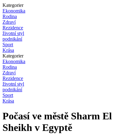
Kategorier
Ekonomika
Rodina
Zdraví
Rezidence
životní styl
podnikání
Sport
Krása
Kategorier
Ekonomika
Rodina
Zdraví
Rezidence
životní styl
podnikání
Sport
Krása
Počasí ve městě Sharm El
Sheikh v Egyptě