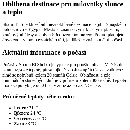
Oblíbená destinace pro milovníky slunce
a tepla
Sharm El Sheikh se řadí mezi oblíbené destinace na jihu Sinajského
poloostrova v Egyptě. Město je známé svými krásnými plážemi,
korálovými útesy a teplým Středozemním mořem. Pokud plánujete
dovolenou v tomto exotickém ráji, je důležité znát aktuální počasí.
Aktuální informace o počasí
Počasí v Sharm El Sheikh je typické pro pouštní oblast. V létě zde
panují vysoké teploty přesahující často 40 stupňů Celsia, zatímco v
zimě se pohybují kolem 20 stupňů Celsia. Oblačnost je zde
minimální a slunečných dnů je v průměru kolem 300 ročně. Teplota
moře se pohybuje od 21 °C v zimě až po 28 °C v létě.
Průměrné teploty během roku:
Leden:
21 °C
Březen:
24 °C
Červenec:
36 °C
Září:
33 °C