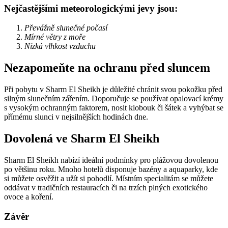
Nejčastějšími meteorologickými jevy jsou:
Převážně slunečné počasí
Mírné větry z moře
Nízká vlhkost vzduchu
Nezapomeňte na ochranu před sluncem
Při pobytu v Sharm El Sheikh je důležité chránit svou pokožku před
silným slunečním zářením. Doporučuje se používat opalovací krémy
s vysokým ochranným faktorem, nosit klobouk či šátek a vyhýbat se
přímému slunci v nejsilnějších hodinách dne.
Dovolená ve Sharm El Sheikh
Sharm El Sheikh nabízí ideální podmínky pro plážovou dovolenou
po většinu roku. Mnoho hotelů disponuje bazény a aquaparky, kde
si můžete osvěžit a užít si pohodlí. Místním specialitám se můžete
oddávat v tradičních restauracích či na trzích plných exotického
ovoce a koření.
Závěr