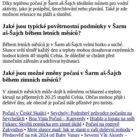
Díky teplému počasí je Šarm aš-Šajch ideálním místem pro vodní
aktivity, jako je potápění, šnorchlování nebo plavání. Také je zde
možnost relaxace na pláži a slunění.
Jaké jsou typické povětrnostní podmínky v Šarm
aš-Šajch během letních měsíců?
Během letních měsíců je v Šarm aš-Šajch velmi horko a suché.
Slunce svítí téměř každý den a teploty mohou dosahovat extrémních
hodnot kolem 40 stupňů Celsia. Je důležité se chránit před
slunečním zářením a udržovat hydrataci.
Jaké jsou možné změny počasí v Šarm aš-Šajch
během zimních měsíců?
V zimních měsících může dojít k mírnému ochlazení a teploty
klesají na příjemných 20-25 stupňů Celsia. Občas mohou přijít i
deštivé dny, ale obecně je počasí stále příznivé pro turisty.
Počasí v České Skalici
•
Seychely: Podrobný průvodce počasím na
Seychelách
•
Boa Vista Počasí – Kapverdy
•
Hrablo a lopata na sníh
Fiskars: Skvělá pomůcka pro zimní úklid
•
Počasí na ostrově
Zakynthos
•
Moje slunce mad: Jak se starat o vaši duševní pohodu
•
Předpověď na rok 2024 od Baby Vangy
•
Severní Vítr Akordy –