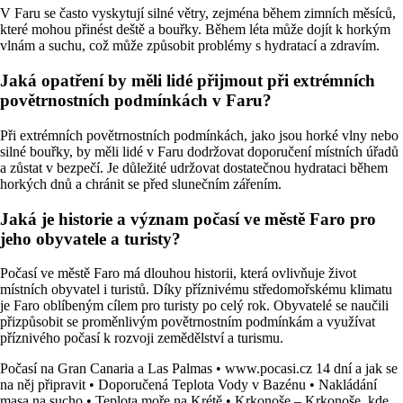
V Faru se často vyskytují silné větry, zejména během zimních měsíců,
které mohou přinést deště a bouřky. Během léta může dojít k horkým
vlnám a suchu, což může způsobit problémy s hydratací a zdravím.
Jaká opatření by měli lidé přijmout při extrémních
povětrnostních podmínkách v Faru?
Při extrémních povětrnostních podmínkách, jako jsou horké vlny nebo
silné bouřky, by měli lidé v Faru dodržovat doporučení místních úřadů
a zůstat v bezpečí. Je důležité udržovat dostatečnou hydrataci během
horkých dnů a chránit se před slunečním zářením.
Jaká je historie a význam počasí ve městě Faro pro
jeho obyvatele a turisty?
Počasí ve městě Faro má dlouhou historii, která ovlivňuje život
místních obyvatel i turistů. Díky příznivému středomořskému klimatu
je Faro oblíbeným cílem pro turisty po celý rok. Obyvatelé se naučili
přizpůsobit se proměnlivým povětrnostním podmínkám a využívat
příznivého počasí k rozvoji zemědělství a turismu.
Počasí na Gran Canaria a Las Palmas
•
www.pocasi.cz 14 dní a jak se
na něj připravit
•
Doporučená Teplota Vody v Bazénu
•
Nakládání
masa na sucho
•
Teplota moře na Krétě
•
Krkonoše – Krkonoše, kde