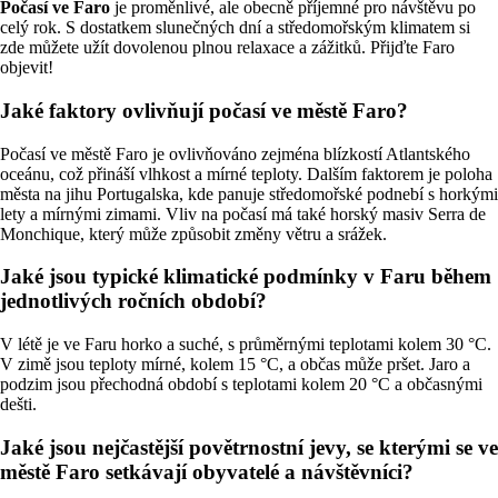
Počasí ve Faro
je proměnlivé, ale obecně příjemné pro návštěvu po
celý rok. S dostatkem slunečných dní a středomořským klimatem si
zde můžete užít dovolenou plnou relaxace a zážitků. Přijďte Faro
objevit!
Jaké faktory ovlivňují počasí ve městě Faro?
Počasí ve městě Faro je ovlivňováno zejména blízkostí Atlantského
oceánu, což přináší vlhkost a mírné teploty. Dalším faktorem je poloha
města na jihu Portugalska, kde panuje středomořské podnebí s horkými
lety a mírnými zimami. Vliv na počasí má také horský masiv Serra de
Monchique, který může způsobit změny větru a srážek.
Jaké jsou typické klimatické podmínky v Faru během
jednotlivých ročních období?
V létě je ve Faru horko a suché, s průměrnými teplotami kolem 30 °C.
V zimě jsou teploty mírné, kolem 15 °C, a občas může pršet. Jaro a
podzim jsou přechodná období s teplotami kolem 20 °C a občasnými
dešti.
Jaké jsou nejčastější povětrnostní jevy, se kterými se ve
městě Faro setkávají obyvatelé a návštěvníci?