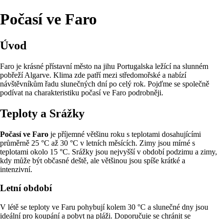
Počasí ve Faro
Úvod
Faro je krásné přístavní město na jihu Portugalska ležící na slunném
pobřeží Algarve. Klima zde patří mezi středomořské a nabízí
návštěvníkům řadu slunečných dní po celý rok. Pojďme se společně
podívat na charakteristiku počasí ve Faro podrobněji.
Teploty a Srážky
Počasí ve Faro
je příjemné většinu roku s teplotami dosahujícími
průměrně 25 °C až 30 °C v letních měsících. Zimy jsou mírné s
teplotami okolo 15 °C. Srážky jsou nejvyšší v období podzimu a zimy,
kdy může být občasné deště, ale většinou jsou spíše krátké a
intenzivní.
Letní období
V létě se teploty ve Faru pohybují kolem 30 °C a slunečné dny jsou
ideální pro koupání a pobyt na pláži. Doporučuje se chránit se