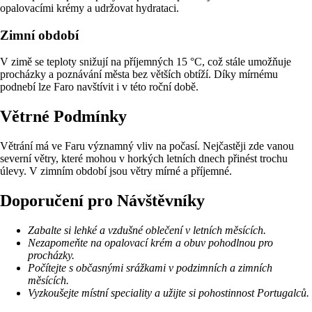
opalovacími krémy a udržovat hydrataci.
Zimní období
V zimě se teploty snižují na příjemných 15 °C, což stále umožňuje
procházky a poznávání města bez větších obtíží. Díky mírnému
podnebí lze Faro navštívit i v této roční době.
Větrné Podmínky
Větrání má ve Faru významný vliv na počasí. Nejčastěji zde vanou
severní větry, které mohou v horkých letních dnech přinést trochu
úlevy. V zimním období jsou větry mírné a příjemné.
Doporučení pro Návštěvníky
Zabalte si lehké a vzdušné oblečení v letních měsících.
Nezapomeňte na opalovací krém a obuv pohodlnou pro
procházky.
Počítejte s občasnými srážkami v podzimních a zimních
měsících.
Vyzkoušejte místní speciality a užijte si pohostinnost Portugalců.