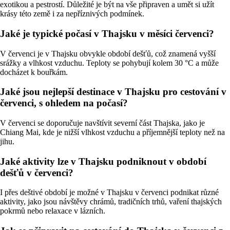
exotikou a pestrostí. Důležité je být na vše připraven a umět si užít
krásy této země i za nepříznivých podmínek.
Jaké je typické počasí v Thajsku v měsíci červenci?
V červenci je v Thajsku obvykle období dešťů, což znamená vyšší
srážky a vlhkost vzduchu. Teploty se pohybují kolem 30 °C a může
docházet k bouřkám.
Jaké jsou nejlepší destinace v Thajsku pro cestování v
červenci, s ohledem na počasí?
V červenci se doporučuje navštívit severní část Thajska, jako je
Chiang Mai, kde je nižší vlhkost vzduchu a příjemnější teploty než na
jihu.
Jaké aktivity lze v Thajsku podniknout v období
dešťů v červenci?
I přes deštivé období je možné v Thajsku v červenci podnikat různé
aktivity, jako jsou návštěvy chrámů, tradičních trhů, vaření thajských
pokrmů nebo relaxace v lázních.