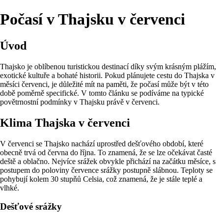
Počasí v Thajsku v červenci
Úvod
Thajsko je oblíbenou turistickou destinací díky svým krásným plážím,
exotické kultuře a bohaté historii. Pokud plánujete cestu do Thajska v
měsíci červenci, je důležité mít na paměti, že počasí může být v této
době poměrně specifické. V tomto článku se podíváme na typické
povětrnostní podmínky v Thajsku právě v červenci.
Klima Thajska v červenci
V červenci se Thajsko nachází uprostřed dešťového období, které
obecně trvá od června do října. To znamená, že se lze očekávat časté
deště a oblačno. Nejvíce srážek obvykle přichází na začátku měsíce, s
postupem do poloviny července srážky postupně slábnou. Teploty se
pohybují kolem 30 stupňů Celsia, což znamená, že je stále teplé a
vlhké.
Dešťové srážky