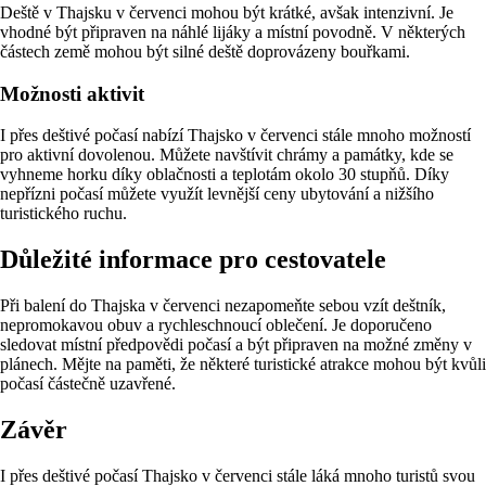
Deště v Thajsku v červenci mohou být krátké, avšak intenzivní. Je
vhodné být připraven na náhlé lijáky a místní povodně. V některých
částech země mohou být silné deště doprovázeny bouřkami.
Možnosti aktivit
I přes deštivé počasí nabízí Thajsko v červenci stále mnoho možností
pro aktivní dovolenou. Můžete navštívit chrámy a památky, kde se
vyhneme horku díky oblačnosti a teplotám okolo 30 stupňů. Díky
nepřízni počasí můžete využít levnější ceny ubytování a nižšího
turistického ruchu.
Důležité informace pro cestovatele
Při balení do Thajska v červenci nezapomeňte sebou vzít deštník,
nepromokavou obuv a rychleschnoucí oblečení. Je doporučeno
sledovat místní předpovědi počasí a být připraven na možné změny v
plánech. Mějte na paměti, že některé turistické atrakce mohou být kvůli
počasí částečně uzavřené.
Závěr
I přes deštivé počasí Thajsko v červenci stále láká mnoho turistů svou