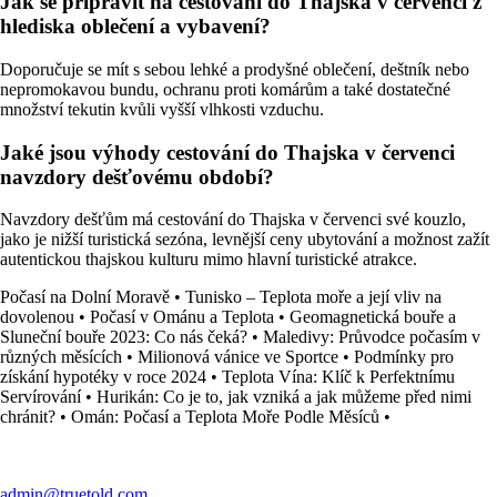
Jak se připravit na cestování do Thajska v červenci z
hlediska oblečení a vybavení?
Doporučuje se mít s sebou lehké a prodyšné oblečení, deštník nebo
nepromokavou bundu, ochranu proti komárům a také dostatečné
množství tekutin kvůli vyšší vlhkosti vzduchu.
Jaké jsou výhody cestování do Thajska v červenci
navzdory dešťovému období?
Navzdory dešťům má cestování do Thajska v červenci své kouzlo,
jako je nižší turistická sezóna, levnější ceny ubytování a možnost zažít
autentickou thajskou kulturu mimo hlavní turistické atrakce.
Počasí na Dolní Moravě
•
Tunisko – Teplota moře a její vliv na
dovolenou
•
Počasí v Ománu a Teplota
•
Geomagnetická bouře a
Sluneční bouře 2023: Co nás čeká?
•
Maledivy: Průvodce počasím v
různých měsících
•
Milionová vánice ve Sportce
•
Podmínky pro
získání hypotéky v roce 2024
•
Teplota Vína: Klíč k Perfektnímu
Servírování
•
Hurikán: Co je to, jak vzniká a jak můžeme před nimi
chránit?
•
Omán: Počasí a Teplota Moře Podle Měsíců
•
admin@truetold.com