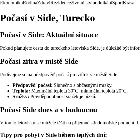
Ekonomika
Rodina
Zdraví
Rezidence
životní styl
podnikání
Sport
Krása
Počasí v Side, Turecko
Počasí v Side: Aktuální situace
Pokud plánujete cestu do tureckého letoviska Side, je důležité být info
Počasí zítra v místě Side
Podívejme se na předpověď počasí pro zítřek ve městě Side.
Předpověď počasí:
Slunečno s občasnými mraky.
Teplota:
Maximální teplota 30°C, minimální teplota 20°C.
Srážky:
Pravděpodobnost srážek je nízká.
Počasí Side dnes a v budoucnu
V tomto letovisku se můžete těšit na příjemné středomořské podnebí. L
Tipy pro pobyt v Side během teplých dní: