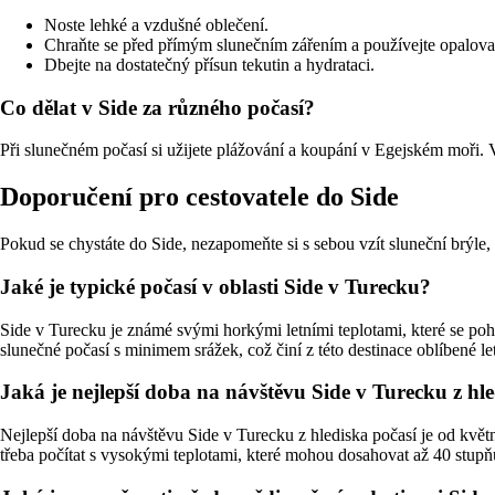
Noste lehké a vzdušné oblečení.
Chraňte se před přímým slunečním zářením a používejte opalova
Dbejte na dostatečný přísun tekutin a hydrataci.
Co dělat v Side za různého počasí?
Při slunečném počasí si užijete plážování a koupání v Egejském moři. 
Doporučení pro cestovatele do Side
Pokud se chystáte do Side, nezapomeňte si s sebou vzít sluneční brýle
Jaké je typické počasí v oblasti Side v Turecku?
Side v Turecku je známé svými horkými letními teplotami, které se pohy
slunečné počasí s minimem srážek, což činí z této destinace oblíbené let
Jaká je nejlepší doba na návštěvu Side v Turecku z hl
Nejlepší doba na návštěvu Side v Turecku z hlediska počasí je od květn
třeba počítat s vysokými teplotami, které mohou dosahovat až 40 stupň