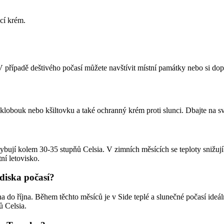
cí krém.
V případě deštivého počasí můžete navštívit místní památky nebo si dop
, klobouk nebo kšiltovku a také ochranný krém proti slunci. Dbajte na 
bují kolem 30-35 stupňů Celsia. V zimních měsících se teploty snižují 
ní letovisko.
ediska počasí?
a do října. Během těchto měsíců je v Side teplé a slunečné počasí ideál
ů Celsia.