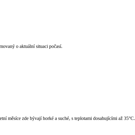
rmovaný o aktuální situaci počasí.
etní měsíce zde bývají horké a suché, s teplotami dosahujícími až 35°