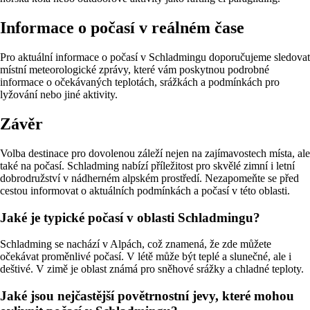
Informace o počasí v reálném čase
Pro aktuální informace o počasí v Schladmingu doporučujeme sledovat
místní meteorologické zprávy, které vám poskytnou podrobné
informace o očekávaných teplotách, srážkách a podmínkách pro
lyžování nebo jiné aktivity.
Závěr
Volba destinace pro dovolenou záleží nejen na zajímavostech místa, ale
také na počasí. Schladming nabízí příležitost pro skvělé zimní i letní
dobrodružství v nádherném alpském prostředí. Nezapomeňte se před
cestou informovat o aktuálních podmínkách a počasí v této oblasti.
Jaké je typické počasí v oblasti Schladmingu?
Schladming se nachází v Alpách, což znamená, že zde můžete
očekávat proměnlivé počasí. V létě může být teplé a slunečné, ale i
deštivé. V zimě je oblast známá pro sněhové srážky a chladné teploty.
Jaké jsou nejčastější povětrnostní jevy, které mohou