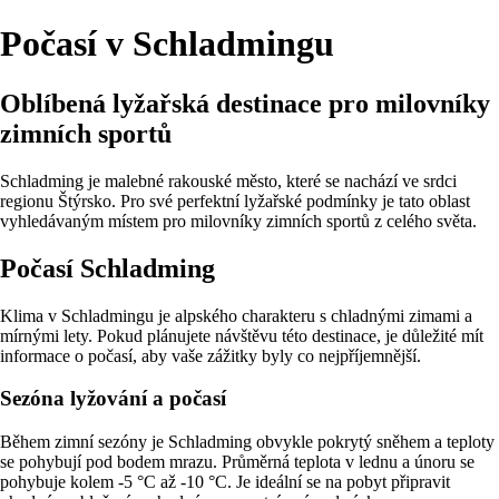
Počasí v Schladmingu
Oblíbená lyžařská destinace pro milovníky
zimních sportů
Schladming je malebné rakouské město, které se nachází ve srdci
regionu Štýrsko. Pro své perfektní lyžařské podmínky je tato oblast
vyhledávaným místem pro milovníky zimních sportů z celého světa.
Počasí Schladming
Klima v Schladmingu je alpského charakteru s chladnými zimami a
mírnými lety. Pokud plánujete návštěvu této destinace, je důležité mít
informace o počasí, aby vaše zážitky byly co nejpříjemnější.
Sezóna lyžování a počasí
Během zimní sezóny je Schladming obvykle pokrytý sněhem a teploty
se pohybují pod bodem mrazu. Průměrná teplota v lednu a únoru se
pohybuje kolem -5 °C až -10 °C. Je ideální se na pobyt připravit