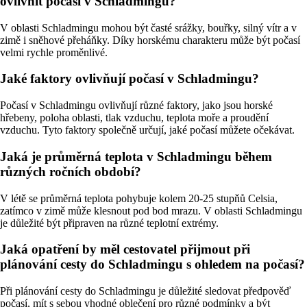
ovlivnit počasí v Schladmingu?
V oblasti Schladmingu mohou být časté srážky, bouřky, silný vítr a v
zimě i sněhové přeháňky. Díky horskému charakteru může být počasí
velmi rychle proměnlivé.
Jaké faktory ovlivňují počasí v Schladmingu?
Počasí v Schladmingu ovlivňují různé faktory, jako jsou horské
hřebeny, poloha oblasti, tlak vzduchu, teplota moře a proudění
vzduchu. Tyto faktory společně určují, jaké počasí můžete očekávat.
Jaká je průměrná teplota v Schladmingu během
různých ročních období?
V létě se průměrná teplota pohybuje kolem 20-25 stupňů Celsia,
zatímco v zimě může klesnout pod bod mrazu. V oblasti Schladmingu
je důležité být připraven na různé teplotní extrémy.
Jaká opatření by měl cestovatel přijmout při
plánování cesty do Schladmingu s ohledem na počasí?
Při plánování cesty do Schladmingu je důležité sledovat předpověď
počasí, mít s sebou vhodné oblečení pro různé podmínky a být