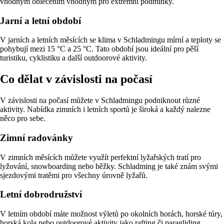
vhodným oblečením vhodným pro extrémní podmínky.
Jarní a letní období
V jarních a letních měsících se klima v Schladmingu mírní a teploty se
pohybují mezi 15 °C a 25 °C. Tato období jsou ideální pro pěší
turistiku, cyklistiku a další outdoorové aktivity.
Co dělat v závislosti na počasí
V závislosti na počasí můžete v Schladmingu podniknout různé
aktivity. Nabídka zimních i letních sportů je široká a každý nalezne
něco pro sebe.
Zimní radovánky
V zimních měsících můžete využít perfektní lyžařských tratí pro
lyžování, snowboarding nebo běžky. Schladming je také znám svými
sjezdovými tratěmi pro všechny úrovně lyžařů.
Letní dobrodružství
V letním období máte možnost výletů po okolních horách, horské túry,
horská kola nebo outdoorové aktivity jako rafting či paragliding.