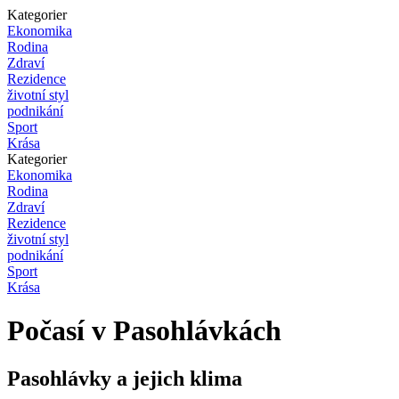
Kategorier
Ekonomika
Rodina
Zdraví
Rezidence
životní styl
podnikání
Sport
Krása
Kategorier
Ekonomika
Rodina
Zdraví
Rezidence
životní styl
podnikání
Sport
Krása
Počasí v Pasohlávkách
Pasohlávky a jejich klima