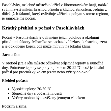
Pasohlávky, malebné městečko ležící v Jihomoravském kraji, nabízí
svým návštěvníkům krásnou přírodu a klidnou atmosféru. Jedním z
důležitých faktorů, který ovlivňuje zážitek z pobytu v tomto regionu,
je samozřejmě počasí.
Krátký přehled o počasí v Pasohlávkách
Počasí v Pasohlávkách je ovlivněno jejich polohou a okolními
přírodními faktory. Městečko se nachází v blízkosti krásného jezera
a je obklopeno kopci, což může mít vliv na lokální klima.
Jaro a léto
V období jara a léta můžete očekávat příjemné teploty a slunečné
dny. Průměrné teploty se pohybují kolem 20-25 °C, což je ideální
počasí pro procházky kolem jezera nebo výlety do okolí.
Přehled počasí:
Vysoké teploty: 20-30 °C
Slunečné dny s občasnými dešti
Večery mohou být osvěženy jemným vánekem
Podzim a zima