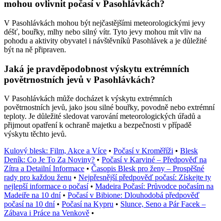
mohou ovlivnit počasí v Pasohlávkách?
V Pasohlávkách mohou být nejčastějšími meteorologickými jevy
déšť, bouřky, mlhy nebo silný vítr. Tyto jevy mohou mít vliv na
pohodu a aktivity obyvatel i návštěvníků Pasohlávek a je důležité
být na ně připraven.
Jaká je pravděpodobnost výskytu extrémních
povětrnostních jevů v Pasohlávkách?
V Pasohlávkách může docházet k výskytu extrémních
povětrnostních jevů, jako jsou silné bouřky, povodně nebo extrémní
teploty. Je důležité sledovat varování meteorologických úřadů a
přijmout opatření k ochraně majetku a bezpečnosti v případě
výskytu těchto jevů.
Kulový blesk: Film, Akce a Více
•
Počasí v Kroměříži
•
Blesk
Deník: Co Je To Za Noviny?
•
Počasí v Karviné – Předpověď na
Zítra a Detailní Informace
•
Časopis Blesk pro ženy – Prospěšné
rady pro každou ženu
•
Nejpřesnější předpověď počasí: Získejte ty
nejlepší informace o počasí
•
Madeira Počasí: Průvodce počasím na
Madeiře na 10 dní
•
Počasí v Bibione: Dlouhodobá předpověď
počasí na 10 dní
•
Počasí na Kypru
•
Slunce, Seno a Pár Facek –
Zábava i Práce na Venkově
•