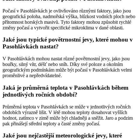
Počasí v Pasohlávkách je ovlivňováno různými faktory, jako jsou
geografická poloha, nadmořská výška, blízkost vodních ploch nebo
přítomnost horských masivů. Tyto faktory mohou způsobit rychlé
změny počasí a vytvořit specifické mikroklima v dané oblasti.
Jaké jsou typické povětrnostní jevy, které mohou v
Pasohlávkách nastat?
V Pasohlávkách mohou nastat různé povětrnostní jevy, jako jsou
bouřky, silný vítr, déšť nebo sníh. Díky své poloze a okolním
geografickým podmínkám může být počasí v Pasohlávkách velmi
proměnlivé a nepředvídatelné.
Jaká je průměrná teplota v Pasohlávkách během
jednotlivých ročních období?
Průměrná teplota v Pasohlávkách se může v jednotlivých ročních
obdobích výrazně lišit. V létě mohou teploty dosahovat vyšších
hodnot, zatímco v zimě může být chladněji a sněžit. Jaro a podzim
pak přinášejí střední teploty a časté změny počasí.
Jaké jsou nejčastější meteorologické jevy, které