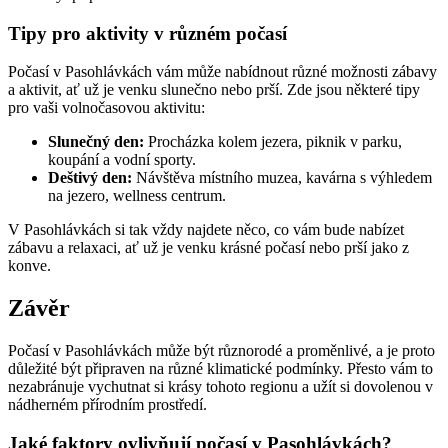
Tipy pro aktivity v různém počasí
Počasí v Pasohlávkách vám může nabídnout různé možnosti zábavy
a aktivit, ať už je venku slunečno nebo prší. Zde jsou některé tipy
pro vaši volnočasovou aktivitu:
Slunečný den:
Procházka kolem jezera, piknik v parku,
koupání a vodní sporty.
Deštivý den:
Návštěva místního muzea, kavárna s výhledem
na jezero, wellness centrum.
V Pasohlávkách si tak vždy najdete něco, co vám bude nabízet
zábavu a relaxaci, ať už je venku krásné počasí nebo prší jako z
konve.
Závěr
Počasí v Pasohlávkách může být různorodé a proměnlivé, a je proto
důležité být připraven na různé klimatické podmínky. Přesto vám to
nezabránuje vychutnat si krásy tohoto regionu a užít si dovolenou v
nádherném přírodním prostředí.
Jaké faktory ovlivňují počasí v Pasohlávkách?