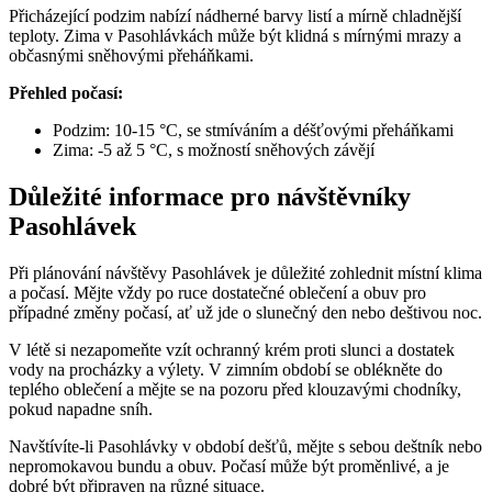
Přicházející podzim nabízí nádherné barvy listí a mírně chladnější
teploty. Zima v Pasohlávkách může být klidná s mírnými mrazy a
občasnými sněhovými přeháňkami.
Přehled počasí:
Podzim: 10-15 °C, se stmíváním a déšťovými přeháňkami
Zima: -5 až 5 °C, s možností sněhových závějí
Důležité informace pro návštěvníky
Pasohlávek
Při plánování návštěvy Pasohlávek je důležité zohlednit místní klima
a počasí. Mějte vždy po ruce dostatečné oblečení a obuv pro
případné změny počasí, ať už jde o slunečný den nebo deštivou noc.
V létě si nezapomeňte vzít ochranný krém proti slunci a dostatek
vody na procházky a výlety. V zimním období se oblékněte do
teplého oblečení a mějte se na pozoru před klouzavými chodníky,
pokud napadne sníh.
Navštívíte-li Pasohlávky v období dešťů, mějte s sebou deštník nebo
nepromokavou bundu a obuv. Počasí může být proměnlivé, a je
dobré být připraven na různé situace.