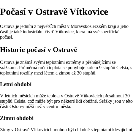
Počasí v Ostravě Vítkovice
Ostrava je jedním z největších měst v Moravskoslezském kraji a jeho
částí je také industriální čtvrť Vítkovice, která má své specifické
počasí.
Historie počasí v Ostravě
Ostrava je známá svými teplotními extrémy a přehánějícími se
srážkami. Průměrná roční teplota se pohybuje kolem 9 stupňů Celsia, s
teplotními rozdíly mezi létem a zimou až 30 stupňů.
Letní období
V letních měsících může teplota v Ostravě Vítkovicích přesáhnout 30
stupňů Celsia, což může být pro některé lidi obtížné. Srážky jsou v této
části Ostravy nižší než v centru města.
Zimní období
Zimy v Ostravě Vítkovicích mohou být chladné s teplotami klesajícími