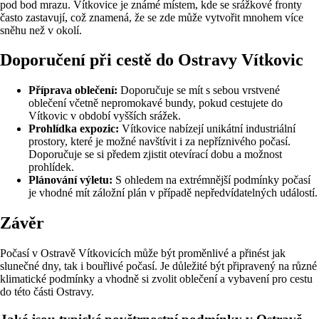
pod bod mrazu. Vítkovice je známé místem, kde se srážkové fronty
často zastavují, což znamená, že se zde může vytvořit mnohem více
sněhu než v okolí.
Doporučení při cestě do Ostravy Vítkovic
Příprava oblečení:
Doporučuje se mít s sebou vrstvené
oblečení včetně nepromokavé bundy, pokud cestujete do
Vítkovic v období vyšších srážek.
Prohlídka expozic:
Vítkovice nabízejí unikátní industriální
prostory, které je možné navštívit i za nepříznivého počasí.
Doporučuje se si předem zjistit otevírací dobu a možnost
prohlídek.
Plánování výletu:
S ohledem na extrémnější podmínky počasí
je vhodné mít záložní plán v případě nepředvídatelných událostí.
Závěr
Počasí v Ostravě Vítkovicích může být proměnlivé a přinést jak
slunečné dny, tak i bouřlivé počasí. Je důležité být připravený na různé
klimatické podmínky a vhodně si zvolit oblečení a vybavení pro cestu
do této části Ostravy.