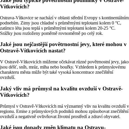
Jaké jsou typické povětrnostní podmínky v Ostravě-
Vítkovicích?
Ostrava-Vítkovice se nachází v oblasti střední Evropy s kontinentálním
podnebím. Zimy jsou chladné s průměrnými teplotami kolem 0 °C,
zatímco léta jsou teplá s průměrnými teplotami kolem 20-25 °C.
Srážky jsou rozloženy poměrně rovnoměrně po celý rok.
Jaké jsou nejčastější povětrnostní jevy, které mohou v
Ostravě-Vítkovicích nastat?
V Ostravě-Vítkovicích můžeme očekávat různé povětrnostní jevy, jako
jsou déšť, sníh, mráz, mlha nebo bouřky. Vzhledem k průmyslovému
charakteru města může být také vysoká koncentrace znečištění
ovzduší.
Jaký vliv má průmysl na kvalitu ovzduší v Ostravě-
Vítkovicích?
Průmysl v Ostravě-Vítkovicích má významný vliv na kvalitu ovzduší v
regionu. Emise z průmyslových podniků mohou způsobovat znečištění
ovzduší a negativně ovlivňovat životní prostředí a zdraví obyvatel.
Jaké jsou dopady změn klimatu na Ostravu-