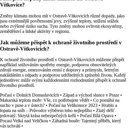
Vítkovice?
Změny klimatu mohou mít v Ostravě-Vítkovicích různé dopady, jako
jsou extrémnější povětrnostní jevy, zvýšené teploty, snížení srážek
nebo zvýšené riziko sucha. Tyto změny mohou ovlivnit ekosystémy,
zemědělství a lidské aktivity v regionu.
Jak můžeme přispět k ochraně životního prostředí v
Ostravě-Vítkovicích?
K ochraně životního prostředí v Ostravě-Vítkovicích můžeme přispět
například snižováním spotřeby energie, podporou obnovitelných
zdrojů energie, omezováním emisí z dopravy a průmyslu, šetrným
nakládáním s odpady a podporou udržitelných způsobů života. Každý
jednotlivec může svými každodenními rozhodnutími přispět k ochraně
životního prostředí.
Počasí v Dolních Domaslavicích
•
Západ a východ slunce v Praze
•
Makarská teplota moře: Vše, co potřebujete vědět
•
Co pomáhá na
sucho v puse a v ústech?
•
Počasí na Velikonoce 2023
•
Hrablo a
lopata na sníh – Průvodce výběrem toho nejlepšího
•
Zlatý déšť
jedovatý: Skrytá krása nebezpečných keřů
•
Počasí Bílá Opava
•
Pocasi Velká nad Veličkou
•
Záhadná bouře: Tajemný příběh, který
vás uchvátí
•