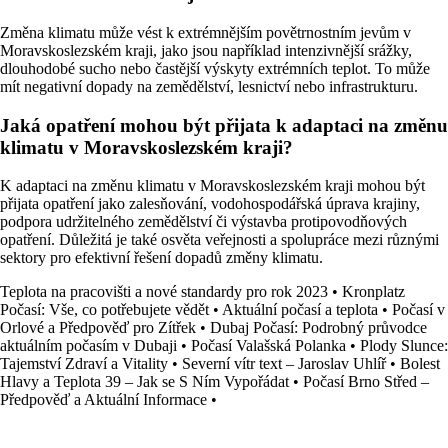
Změna klimatu může vést k extrémnějším povětrnostním jevům v
Moravskoslezském kraji, jako jsou například intenzivnější srážky,
dlouhodobé sucho nebo častější výskyty extrémních teplot. To může
mít negativní dopady na zemědělství, lesnictví nebo infrastrukturu.
Jaká opatření mohou být přijata k adaptaci na změnu
klimatu v Moravskoslezském kraji?
K adaptaci na změnu klimatu v Moravskoslezském kraji mohou být
přijata opatření jako zalesňování, vodohospodářská úprava krajiny,
podpora udržitelného zemědělství či výstavba protipovodňových
opatření. Důležitá je také osvěta veřejnosti a spolupráce mezi různými
sektory pro efektivní řešení dopadů změny klimatu.
Teplota na pracovišti a nové standardy pro rok 2023
•
Kronplatz
Počasí: Vše, co potřebujete vědět
•
Aktuální počasí a teplota
•
Počasí v
Orlové a Předpověď pro Zítřek
•
Dubaj Počasí: Podrobný průvodce
aktuálním počasím v Dubaji
•
Počasí Valašská Polanka
•
Plody Slunce:
Tajemství Zdraví a Vitality
•
Severní vítr text – Jaroslav Uhlíř
•
Bolest
Hlavy a Teplota 39 – Jak se S Ním Vypořádat
•
Počasí Brno Střed –
Předpověď a Aktuální Informace
•