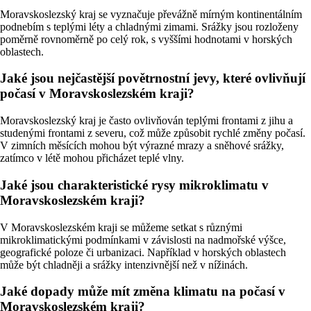
Moravskoslezský kraj se vyznačuje převážně mírným kontinentálním
podnebím s teplými léty a chladnými zimami. Srážky jsou rozloženy
poměrně rovnoměrně po celý rok, s vyššími hodnotami v horských
oblastech.
Jaké jsou nejčastější povětrnostní jevy, které ovlivňují
počasí v Moravskoslezském kraji?
Moravskoslezský kraj je často ovlivňován teplými frontami z jihu a
studenými frontami z severu, což může způsobit rychlé změny počasí.
V zimních měsících mohou být výrazné mrazy a sněhové srážky,
zatímco v létě mohou přicházet teplé vlny.
Jaké jsou charakteristické rysy mikroklimatu v
Moravskoslezském kraji?
V Moravskoslezském kraji se můžeme setkat s různými
mikroklimatickými podmínkami v závislosti na nadmořské výšce,
geografické poloze či urbanizaci. Například v horských oblastech
může být chladněji a srážky intenzivnější než v nížinách.
Jaké dopady může mít změna klimatu na počasí v
Moravskoslezském kraji?