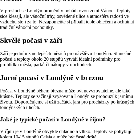
V prosinci se Londýn promění v pohádkovou zemi Vánoc. Teploty
sice klesají, ale vánoční trhy, osvětlené ulice a atmosféra radosti ve
vzduchu stojí za to. Nezapomeňte si přibalit teplé oblečení a ochutnat
tradiční vánoční pochoutky.
Skvělé počasí v září
Září je jedním z nejlepších měsíců pro návštěvu Londýna. Slunečné
počasí a teploty okolo 20 stupňů vytváří ideální podmínky pro
prohlídku města, parků či nákupy v obchodech.
Jarní pocasí v Londýně v breznu
Počasí v Londýně během března může být nevyzpytatelné, ale také
krásné. Teploty se začínají zvyšovat a Londýn se probouzí k jarnímu
životu. Doporučujeme si užít začátek jara pro procházky po krásných
londýnských ulicích.
Jaké je typické počasí v Londýně v říjnu?
V říjnu je v Londýně obvykle chladno a vlhko. Teploty se pohybují
kolem 10-15 stupňů Celsia a může být časté deště.