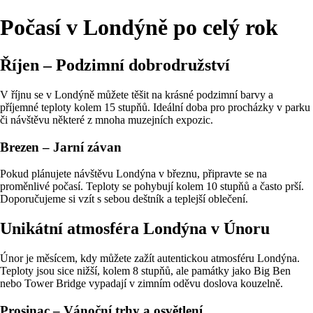
Počasí v Londýně po celý rok
Říjen – Podzimní dobrodružství
V říjnu se v Londýně můžete těšit na krásné podzimní barvy a
příjemné teploty kolem 15 stupňů. Ideální doba pro procházky v parku
či návštěvu některé z mnoha muzejních expozic.
Brezen – Jarní závan
Pokud plánujete návštěvu Londýna v březnu, připravte se na
proměnlivé počasí. Teploty se pohybují kolem 10 stupňů a často prší.
Doporučujeme si vzít s sebou deštník a teplejší oblečení.
Unikátní atmosféra Londýna v Únoru
Únor je měsícem, kdy můžete zažít autentickou atmosféru Londýna.
Teploty jsou sice nižší, kolem 8 stupňů, ale památky jako Big Ben
nebo Tower Bridge vypadají v zimním oděvu doslova kouzelně.
Prosinac – Vánoční trhy a osvětlení