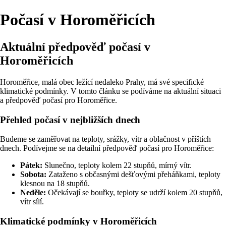
Počasí v Horoměřicích
Aktuální předpověď počasí v
Horoměřicích
Horoměřice, malá obec ležící nedaleko Prahy, má své specifické
klimatické podmínky. V tomto článku se podíváme na aktuální situaci
a předpověď počasí pro Horoměřice.
Přehled počasí v nejbližších dnech
Budeme se zaměřovat na teploty, srážky, vítr a oblačnost v příštích
dnech. Podívejme se na detailní předpověď počasí pro Horoměřice:
Pátek:
Slunečno, teploty kolem 22 stupňů, mírný vítr.
Sobota:
Zataženo s občasnými dešťovými přeháňkami, teploty
klesnou na 18 stupňů.
Neděle:
Očekávají se bouřky, teploty se udrží kolem 20 stupňů,
vítr sílí.
Klimatické podmínky v Horoměřicích