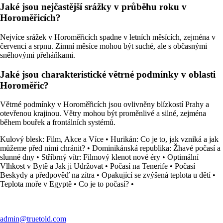
Jaké jsou nejčastější srážky v průběhu roku v
Horoměřicích?
Nejvíce srážek v Horoměřicích spadne v letních měsících, zejména v
červenci a srpnu. Zimní měsíce mohou být suché, ale s občasnými
sněhovými přeháňkami.
Jaké jsou charakteristické větrné podmínky v oblasti
Horoměřic?
Větrné podmínky v Horoměřicích jsou ovlivněny blízkostí Prahy a
otevřenou krajinou. Větry mohou být proměnlivé a silné, zejména
během bouřek a frontálních systémů.
Kulový blesk: Film, Akce a Více
•
Hurikán: Co je to, jak vzniká a jak
můžeme před nimi chránit?
•
Dominikánská republika: Žhavé počasí a
slunné dny
•
Stříbrný vítr: Filmový klenot nové éry
•
Optimální
Vlhkost v Bytě a Jak ji Udržovat
•
Počasí na Tenerife
•
Počasí
Beskydy a předpověď na zítra
•
Opakující se zvýšená teplota u dětí
•
Teplota moře v Egyptě
•
Co je to počasí?
•
admin@truetold.com