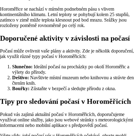
Horoměřice se nachází v mírném podnebném pásu s vlivem
kontinentálního klimatu. Letní teploty se pohybují kolem 25 stupňů,
zatímco v zimě může teplota klesnout pod bod mrazu. Srážky jsou
rozloženy poměrně rovnoměrně po celý rok.
Doporučené aktivity v závislosti na počasí
Počasí může ovlivnit vaše plány a aktivity. Zde je několik doporučení,
jak využít různé typy počasí v Horoměřicích:
Slunečno:
Ideální počasí na procházky po okolí Horoměřic a
výlety do přírody.
Deštivo:
Navštivte místní muzeum nebo knihovnu a strávte den
čtením knih.
Bouřky:
Zůstaňte v bezpečí a sledujte přírodu z okna.
Tipy pro sledování počasí v Horoměřicích
Pokud vás zajímá aktuální počasí v Horoměřicích, doporučujeme
využívat online služby, jako jsou webové stránky s meteorologickými
informacemi nebo mobilní aplikace s předpovědí počasí.
Vězte vždy, jaké počasí vás v Horoměřicích očekává, abyste mohli