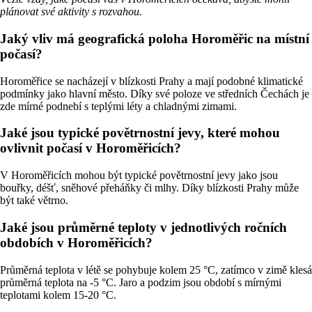
plánovat své aktivity s rozvahou.
Jaký vliv má geografická poloha Horoměřic na místní
počasí?
Horoměřice se nacházejí v blízkosti Prahy a mají podobné klimatické
podmínky jako hlavní město. Díky své poloze ve středních Čechách je
zde mírné podnebí s teplými léty a chladnými zimami.
Jaké jsou typické povětrnostní jevy, které mohou
ovlivnit počasí v Horoměřicích?
V Horoměřicích mohou být typické povětrnostní jevy jako jsou
bouřky, déšť, sněhové přeháňky či mlhy. Díky blízkosti Prahy může
být také větrno.
Jaké jsou průměrné teploty v jednotlivých ročních
obdobích v Horoměřicích?
Průměrná teplota v létě se pohybuje kolem 25 °C, zatímco v zimě klesá
průměrná teplota na -5 °C. Jaro a podzim jsou období s mírnými
teplotami kolem 15-20 °C.