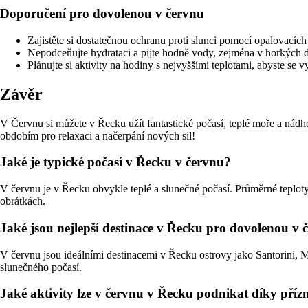
Doporučení pro dovolenou v červnu
Zajistěte si dostatečnou ochranu proti slunci pomocí opalovacíc
Nepodceňujte hydrataci a pijte hodně vody, zejména v horkých 
Plánujte si aktivity na hodiny s nejvyššími teplotami, abyste se v
Závěr
V Červnu si můžete v Řecku užít fantastické počasí, teplé moře a nádh
obdobím pro relaxaci a načerpání nových sil!
Jaké je typické počasí v Řecku v červnu?
V červnu je v Řecku obvykle teplé a slunečné počasí. Průměrné teploty 
obrátkách.
Jaké jsou nejlepší destinace v Řecku pro dovolenou v 
V červnu jsou ideálními destinacemi v Řecku ostrovy jako Santorini, 
slunečného počasí.
Jaké aktivity lze v červnu v Řecku podnikat díky pří