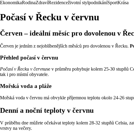
Ekonomika
Rodina
Zdraví
Rezidence
životní styl
podnikání
Sport
Krása
Počasí v Řecku v červnu
Červen – ideální měsíc pro dovolenou v Ře
Červen je jedním z nejoblíbenějších měsíců pro dovolenou v Řecku.
Po
Přehled počasí v červnu
Počasí v Řecku v červnu
se v průměru pohybuje kolem 25-30 stupňů Cel
tak i pro místní obyvatele.
Mořská voda a pláže
Mořská voda v červnu má obvykle příjemnou teplotu okolo 24-26 stupňů 
Denní a noční teploty v červnu
V průběhu dne můžete očekávat teploty kolem 28-32 stupňů Celsia, zatí
vrstvy na večery.