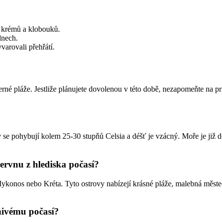
h krémů a klobouků.
dnech.
yvarovali přehřátí.
erné pláže. Jestliže plánujete dovolenou v této době, nezapomeňte na p
se pohybují kolem 25-30 stupňů Celsia a déšť je vzácný. Moře je již do
červnu z hlediska počasí?
Mykonos nebo Kréta. Tyto ostrovy nabízejí krásné pláže, malebná měste
znivému počasí?