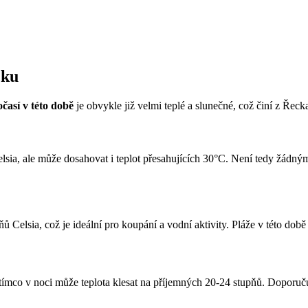
cku
časí v této době
je obvykle již velmi teplé a slunečné, což činí z Řeck
sia, ale může dosahovat i teplot přesahujících 30°C. Není tedy žádným
Celsia, což je ideální pro koupání a vodní aktivity. Pláže v této době
mco v noci může teplota klesat na příjemných 20-24 stupňů. Doporučuje