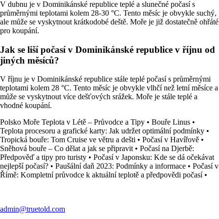
V dubnu je v Dominikánské republice teplé a slunečné počasí s
průměrnými teplotami kolem 28-30 °C. Tento měsíc je obvykle suchý,
ale může se vyskytnout krátkodobé deště. Moře je již dostatečně ohřáté
pro koupání.
Jak se liší počasí v Dominikánské republice v říjnu od
jiných měsíců?
V říjnu je v Dominikánské republice stále teplé počasí s průměrnými
teplotami kolem 28 °C. Tento měsíc je obvykle vlhčí než letní měsíce a
může se vyskytnout více dešťových srážek. Moře je stále teplé a
vhodné koupání.
Polsko Moře Teplota v Létě – Průvodce a Tipy
•
Bouře Linus
•
Teplota procesoru a grafické karty: Jak udržet optimální podmínky
•
Tropická bouře: Tom Cruise ve větru a dešti
•
Počasí v Havířově
•
Sněhová bouře – Co dělat a jak se připravit
•
Počasí na Djerbě:
Předpověď a tipy pro turisty
•
Počasí v Japonsku: Kde se dá očekávat
nejlepší počasí?
•
Paušální daň 2023: Podmínky a informace
•
Počasí v
Římě: Kompletní průvodce k aktuální teplotě a předpovědi počasí
•
admin@truetold.com