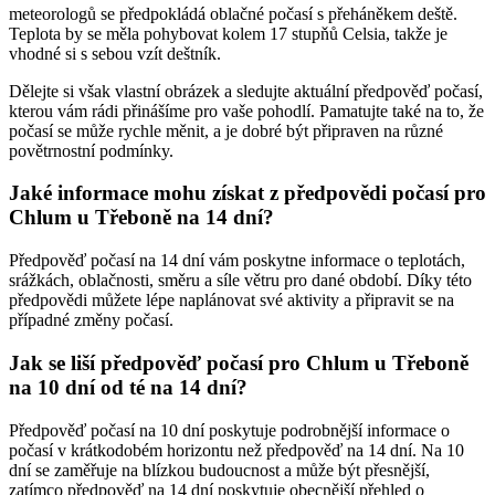
meteorologů se předpokládá oblačné počasí s přeháněkem deště.
Teplota by se měla pohybovat kolem 17 stupňů Celsia, takže je
vhodné si s sebou vzít deštník.
Dělejte si však vlastní obrázek a sledujte aktuální předpověď počasí,
kterou vám rádi přinášíme pro vaše pohodlí. Pamatujte také na to, že
počasí se může rychle měnit, a je dobré být připraven na různé
povětrnostní podmínky.
Jaké informace mohu získat z předpovědi počasí pro
Chlum u Třeboně na 14 dní?
Předpověď počasí na 14 dní vám poskytne informace o teplotách,
srážkách, oblačnosti, směru a síle větru pro dané období. Díky této
předpovědi můžete lépe naplánovat své aktivity a připravit se na
případné změny počasí.
Jak se liší předpověď počasí pro Chlum u Třeboně
na 10 dní od té na 14 dní?
Předpověď počasí na 10 dní poskytuje podrobnější informace o
počasí v krátkodobém horizontu než předpověď na 14 dní. Na 10
dní se zaměřuje na blízkou budoucnost a může být přesnější,
zatímco předpověď na 14 dní poskytuje obecnější přehled o