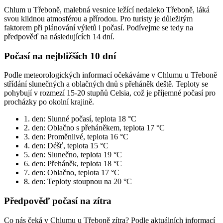
Chlum u Třeboně, malebná vesnice ležící nedaleko Třeboně, láká
svou klidnou atmosférou a přírodou. Pro turisty je důležitým
faktorem při plánování výletů i počasí. Podívejme se tedy na
předpověď na následujících 14 dní.
Počasí na nejbližších 10 dní
Podle meteorologických informací očekáváme v Chlumu u Třeboně
střídání slunečných a oblačných dnů s přeháněk deště. Teploty se
pohybují v rozmezí 15-20 stupňů Celsia, což je příjemné počasí pro
procházky po okolní krajině.
1. den: Slunné počasí, teplota 18 °C
2. den: Oblačno s přeháněkem, teplota 17 °C
3. den: Proměnlivé, teplota 16 °C
4. den: Déšť, teplota 15 °C
5. den: Slunečno, teplota 19 °C
6. den: Přeháněk, teplota 18 °C
7. den: Oblačno, teplota 17 °C
8. den: Teploty stoupnou na 20 °C
Předpověď počasí na zítra
Co nás čeká v Chlumu u Třeboně zítra? Podle aktuálních informací