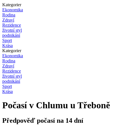
Kategorier
Ekonomika
Rodina
Zdraví
Rezidence
životní styl
podnikání
Sport
Krása
Kategorier
Ekonomika
Rodina
Zdraví
Rezidence
životní styl
podnikání
Sport
Krása
Počasí v Chlumu u Třeboně
Předpověď počasí na 14 dní