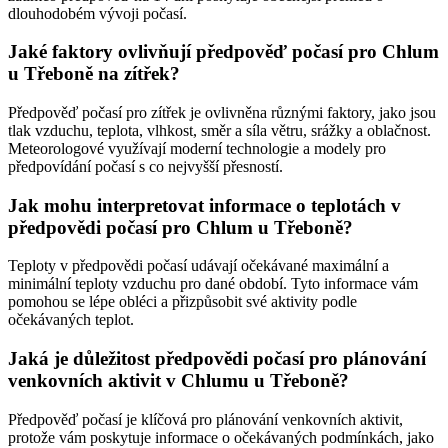
dlouhodobém vývoji počasí.
Jaké faktory ovlivňují předpověď počasí pro Chlum
u Třeboně na zítřek?
Předpověď počasí pro zítřek je ovlivněna různými faktory, jako jsou
tlak vzduchu, teplota, vlhkost, směr a síla větru, srážky a oblačnost.
Meteorologové využívají moderní technologie a modely pro
předpovídání počasí s co nejvyšší přesností.
Jak mohu interpretovat informace o teplotách v
předpovědi počasí pro Chlum u Třeboně?
Teploty v předpovědi počasí udávají očekávané maximální a
minimální teploty vzduchu pro dané období. Tyto informace vám
pomohou se lépe obléci a přizpůsobit své aktivity podle
očekávaných teplot.
Jaká je důležitost předpovědi počasí pro plánování
venkovních aktivit v Chlumu u Třeboně?
Předpověď počasí je klíčová pro plánování venkovních aktivit,
protože vám poskytuje informace o očekávaných podmínkách, jako