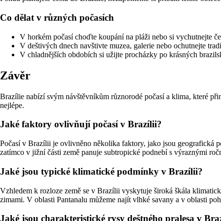
Co dělat v různých počasích
V horkém počasí choďte koupání na pláži nebo si vychutnejte čer
V deštivých dnech navštivte muzea, galerie nebo ochutnejte tradi
V chladnějších obdobích si užijte procházky po krásných brazils
Závěr
Brazílie nabízí svým návštěvníkům různorodé počasí a klima, které přin
nejlépe.
Jaké faktory ovlivňují počasí v Brazílii?
Počasí v Brazílii je ovlivněno několika faktory, jako jsou geografick
zatímco v jižní části země panuje subtropické podnebí s výraznými ro
Jaké jsou typické klimatické podmínky v Brazílii?
Vzhledem k rozloze země se v Brazílii vyskytuje široká škála klimatic
zimami. V oblasti Pantanalu můžeme najít vlhké savany a v oblasti po
Jaké jsou charakteristické rysy deštného pralesa v Braz