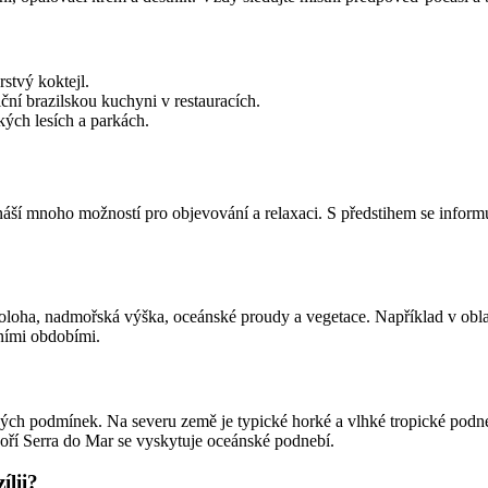
stvý koktejl.
ční brazilskou kuchyni v restauracích.
kých lesích a parkách.
áší mnoho možností pro objevování a relaxaci. S předstihem se informuj
á poloha, nadmořská výška, oceánské proudy a vegetace. Například v obl
čními obdobími.
kých podmínek. Na severu země je typické horké a vlhké tropické podne
hoří Serra do Mar se vyskytuje oceánské podnebí.
ílii?