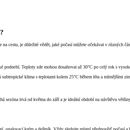
í?
na cestu, je důležité vědět, jaké počasí můžete očekávat v různých čá
pické podnebí. Teploty zde mohou dosahovat až 30°C po celý rok s vyso
á subtropické klima s teplotami kolem 25°C během léta a mírnějšími zi
á sezóna trvá od května do září a je ideální období na návštěvu většiny
čení, opalovací krém a deštník. Vždy sledujte místní předpověď počasí 