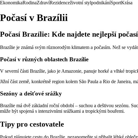
Ekonomika
Rodina
Zdraví
Rezidence
životní styl
podnikání
Sport
Krása
Počasí v Brazílii
Počasí Brazílie: Kde najdete nejlepší počas
Brazílie je známá svým různorodým klimatem a počasím. Než se vydáte 
Počasí v různých oblastech Brazílie
V severní části Brazílie, jako je Amazonie, panuje horké a vlhké tro
Jižní část země, konkrétně region kolem São Paula a Rio de Janeira, m
Sezóny a dešťové srážky
Brazílie má dvě základní roční období – suchou a deštivou sezónu. Such
může být spojená s intenzivními srážkami a tropickými bouřemi.
Tipy pro cestovatele
Pokud plánujete cestu do Brazílie, nezapomeňte si přibalit léhké oble