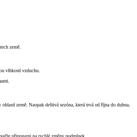
stech země.
kou vlhkostí vzduchu.
mami.
 oblastí země. Naopak deštivá sezóna, která trvá od října do dubna,
a buďte připraveni na rychlé změny podmínek.