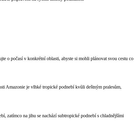
te o počasí v konkrétní oblasti, abyste si mohli plánovat svou cestu co
asti Amazonie je vlhké tropické podnebí kvůli deštným pralesům,
bí, zatímco na jihu se nachází subtropické podnebí s chladnějšími