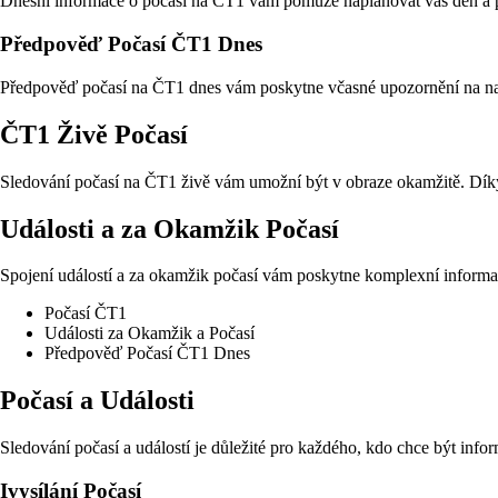
Dnešní informace o počasí na ČT1 vám pomůže naplánovat váš den a při
Předpověď Počasí ČT1 Dnes
Předpověď počasí na ČT1 dnes vám poskytne včasné upozornění na nadchá
ČT1 Živě Počasí
Sledování počasí na ČT1 živě vám umožní být v obraze okamžitě. Díky p
Události a za Okamžik Počasí
Spojení událostí a za okamžik počasí vám poskytne komplexní informač
Počasí ČT1
Události za Okamžik a Počasí
Předpověď Počasí ČT1 Dnes
Počasí a Události
Sledování počasí a událostí je důležité pro každého, kdo chce být info
Ivysílání Počasí