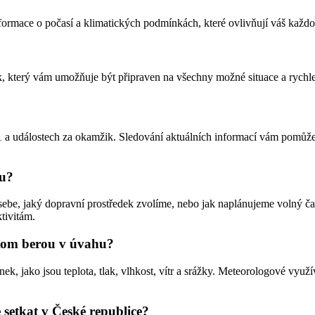
nformace o počasí a klimatických podmínkách, které ovlivňují váš každo
, který vám umožňuje být připraven na všechny možné situace a rychle 
 a událostech za okamžik. Sledování aktuálních informací vám pomůže b
tu?
sebe, jaký dopravní prostředek zvolíme, nebo jak naplánujeme volný ča
tivitám.
i tom berou v úvahu?
 jako jsou teplota, tlak, vlhkost, vítr a srážky. Meteorologové využíva
e setkat v České republice?