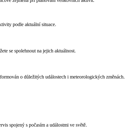
íčové zejména při plánování venkovních aktivit.
vity podle aktuální situace.
te se spolehnout na jejich aktuálnost.
informován o důležitých událostech i meteorologických změnách.
rvis spojený s počasím a událostmi ve světě.