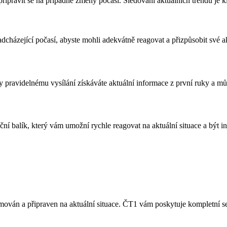
pravit se na případné změny počasí. Sledování aktuálních trendů je kl
zející počasí, abyste mohli adekvátně reagovat a přizpůsobit své akti
ravidelnému vysílání získáváte aktuální informace z první ruky a může
ní balík, který vám umožní rychle reagovat na aktuální situace a být 
rmován a připraven na aktuální situace. ČT1 vám poskytuje kompletní se