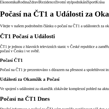
Ekonomika
Rodina
Zdraví
Rezidence
životní styl
podnikání
Sport
Krása
Počasí na ČT1 a Události za Ok
Vítejte v našem podrobném článku o počasí na ČT1 a událostech za okam
ČT1 Počasí a Události
ČT1 je jednou z hlavních televizních stanic v České republice a zaměřu
počasí v Česku i ve světě.
Počasí ČT1
Počasí na ČT1 je prezentováno s důrazem na přesnost a spolehlivost in
Události za Okamžik a Počasí
Ve spojení s událostmi za okamžik získáváte komplexní pohled na aktu
Počasí na ČT1 Dnes