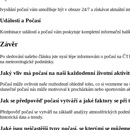
Ivysílání počasí vám umožňuje být v obraze 24/7 a získávat aktuální i
Události a Počasí
Kombinace událostí a počasí vám poskytuje kompletní informační balík
Závěr
Po sledování našeho článku jste nyní lépe informováni o počasí na ČT1
na meteorologické podmínky.
Jaký vliv má počasí na naši každodenní životní aktivi
Počasí může ovlivnit naše rozhodnutí ohledně toho, co si vezmeme na 
slunečné počasí nás může motivoval k procházkám nebo sportovním ak
Jak se předpověď počasí vytváří a jaké faktory se př
Předpověď počasí se vytváří na základě analýzy atmosférických podmínek,
historická data a trendy.
Jaké jsou nejčastější typy počasí, se kterými se můžem