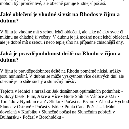
mohou být proměnlivé, ale obecně panuje klidnější počasí.
Jaké oblečení je vhodné si vzít na Rhodos v říjnu a
dubnu?
V říjnu je vhodné mít s sebou lehčí oblečení, ale také nějaký svetr či
mikinu na chladnější večery. V dubnu je již možné nosit lehčí oblečení,
ale je dobré mít s sebou i něco teplejšího na případné chladnější dny.
Jaká je pravděpodobnost deště na Rhodu v říjnu a
dubnu?
V říjnu je pravděpodobnost deště na Rhodu poměrně nízká, srážky
jsou minimální. V dubnu se může vyskytnout více deštivých dní, ale
obecně je to stále suchý a slunečný měsíc.
Teplota v lednici a mrazáku: Jak dosáhnout optimálních podmínek
•
Kulový blesk: Film, Akce a Více
•
Bude Sníh na Vánoce 2023?
•
Tornádo v Nymburce a Zvěřínku
•
Počasí na Kypru
•
Západ a Východ
Slunce v Ostravě
•
Počasí v Istrie
•
Punta Cana Počasí – Ideální
dovolená v Karibiku
•
Slunečné počasí na Slunečním pobřeží v
Bulharsku
•
Počasí v Borohrádku
•