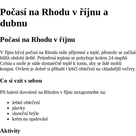
Počasí na Rhodu v říjnu a
dubnu
Počasí na Rhodu v říjnu
V říjnu bývá počasí na Rhodu stále příjemné a teplé, přestože se začíná
blížit období deště. Průměrná teplota se pohybuje kolem 24 stupňů
Celsia a moře je stále dostatečně teplé k tomu, aby se lidé mohli
koupat. Ovšem je dobré si přibalit i lehčí oblečení na chladnější večery.
Co si vzít s sebou
Při balení dovolené na Rhodos v říjnu nezapomeňte na:
lehké oblečení
plavky
sluneční brýle
krém na opalování
Aktivity