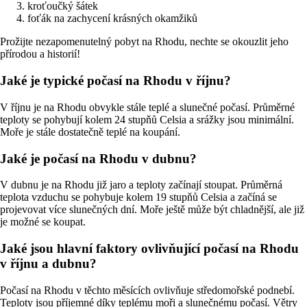
kroťoučký šátek
foťák na zachycení krásných okamžiků
Prožijte nezapomenutelný pobyt na Rhodu, nechte se okouzlit jeho
přírodou a historií!
Jaké je typické počasí na Rhodu v říjnu?
V říjnu je na Rhodu obvykle stále teplé a slunečné počasí. Průměrné
teploty se pohybují kolem 24 stupňů Celsia a srážky jsou minimální.
Moře je stále dostatečně teplé na koupání.
Jaké je počasí na Rhodu v dubnu?
V dubnu je na Rhodu již jaro a teploty začínají stoupat. Průměrná
teplota vzduchu se pohybuje kolem 19 stupňů Celsia a začíná se
projevovat více slunečných dní. Moře ještě může být chladnější, ale již
je možné se koupat.
Jaké jsou hlavní faktory ovlivňující počasí na Rhodu
v říjnu a dubnu?
Počasí na Rhodu v těchto měsících ovlivňuje středomořské podnebí.
Teploty jsou příjemné díky teplému moři a slunečnému počasí. Větry