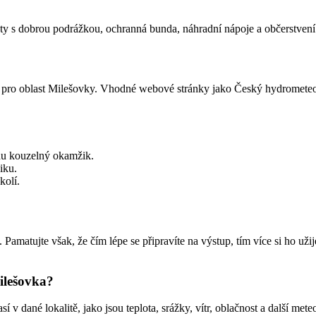
oty s dobrou podrážkou, ochranná bunda, náhradní nápoje a občerstven
 pro oblast Milešovky. Vhodné webové stránky jako Český hydrometeo
vdu kouzelný okamžik.
iku.
kolí.
ít. Pamatujte však, že čím lépe se připravíte na výstup, tím více si ho u
ilešovka?
 dané lokalitě, jako jsou teplota, srážky, vítr, oblačnost a další mete