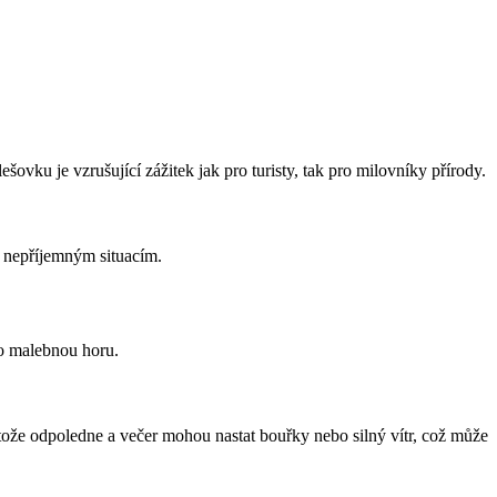
šovku je vzrušující zážitek jak pro turisty, tak pro milovníky přírody.
i nepříjemným situacím.
uto malebnou horu.
otože odpoledne a večer mohou nastat bouřky nebo silný vítr, což může