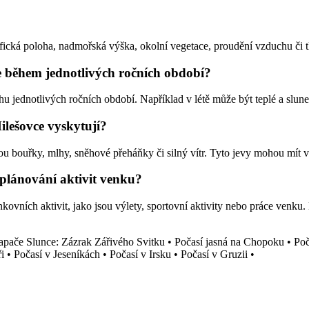
fická poloha, nadmořská výška, okolní vegetace, proudění vzduchu či 
e během jednotlivých ročních období?
ednotlivých ročních období. Například v létě může být teplé a sluneč
Milešovce vyskytují?
 bouřky, mlhy, sněhové přeháňky či silný vítr. Tyto jevy mohou mít vl
plánování aktivit venku?
vních aktivit, jako jsou výlety, sportovní aktivity nebo práce venku.
apače Slunce: Zázrak Zářivého Svitku
•
Počasí jasná na Chopoku
•
Poč
i
•
Počasí v Jeseníkách
•
Počasí v Irsku
•
Počasí v Gruzii
•