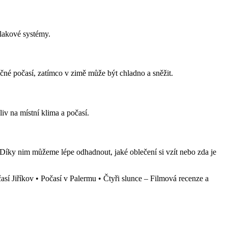
tlakové systémy.
né počasí, zatímco v zimě může být chladno a sněžit.
iv na místní klima a počasí.
 Díky nim můžeme lépe odhadnout, jaké oblečení si vzít nebo zda je
así Jiříkov
•
Počasí v Palermu
•
Čtyři slunce – Filmová recenze a