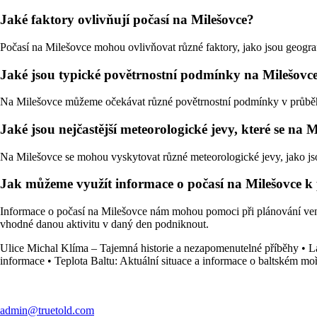
Jaké faktory ovlivňují počasí na Milešovce?
Počasí na Milešovce mohou ovlivňovat různé faktory, jako jsou geogra
Jaké jsou typické povětrnostní podmínky na Milešovc
Na Milešovce můžeme očekávat různé povětrnostní podmínky v průběhu j
Jaké jsou nejčastější meteorologické jevy, které se na 
Na Milešovce se mohou vyskytovat různé meteorologické jevy, jako jsou
Jak můžeme využít informace o počasí na Milešovce k 
Informace o počasí na Milešovce nám mohou pomoci při plánování venko
vhodné danou aktivitu v daný den podniknout.
Ulice Michal Klíma – Tajemná historie a nezapomenutelné příběhy
•
L
informace
•
Teplota Baltu: Aktuální situace a informace o baltském moř
admin@truetold.com