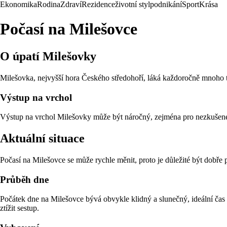
Ekonomika
Rodina
Zdraví
Rezidence
životní styl
podnikání
Sport
Krása
Počasí na Milešovce
O úpatí Milešovky
Milešovka, nejvyšší hora Českého středohoří, láká každoročně mnoho turi
Výstup na vrchol
Výstup na vrchol Milešovky může být náročný, zejména pro nezkušené tu
Aktuální situace
Počasí na Milešovce se může rychle měnit, proto je důležité být dobře p
Průběh dne
Počátek dne na Milešovce bývá obvykle klidný a slunečný, ideální čas 
ztížit sestup.