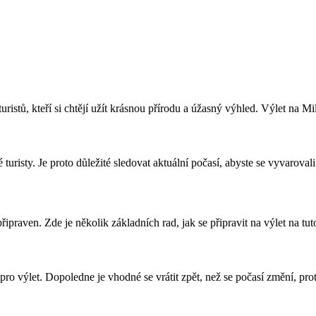
stů, kteří si chtějí užít krásnou přírodu a úžasný výhled. Výlet na Mile
risty. Je proto důležité sledovat aktuální počasí, abyste se vyvaroval
řipraven. Zde je několik základních rad, jak se připravit na výlet na t
pro výlet. Dopoledne je vhodné se vrátit zpět, než se počasí změní, pr