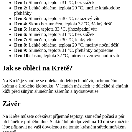
Den 1:
Slunečno, teplota 31 °C, bez srážek
Den 2:
Lehké oblačno, teplota 29 °C, možné krátkodobé
přeháňky
Den 3:
Slunečno, teplota 30 °C, nárazový vítr
Den 4:
Skoro bez mračen, teplota 32 °C, žádný déšť
Den 5:
Jasno, teplota 33 °C, jihozápadní vítr
Den 6:
Slunečno, teplota 31 °C, bez srážek
Den 7:
Slunečno, teplota 30 °C, lehký vítr
Den 8:
Lehké oblačno, teplota 29 °C, možný noční déšť
Den 9:
Slunečno, teplota 31 °C, přehánky odpoledne
Den 10:
Jasno, teplota 32 °C, mírný severovýchodní vítr
Jak se obléci na Krétě?
Na Krétě je vhodné se oblékat do lehkých oděvů, ochranného
krému a širokého klobouku. V letních měsících je důležité si chránit
kůži před silným slunečním zářením a hydratovat se.
Závěr
Na Krétě můžete očekávat příjemné teploty, slunečné počasí a pár
přeháněk v průběhu dne. S aktuální předpovědí na 10 dní se můžete
lépe připravit na vaši dovolenou na tomto krásném středomořském