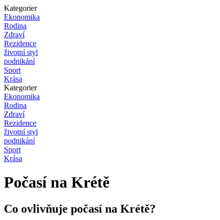
Kategorier
Ekonomika
Rodina
Zdraví
Rezidence
životní styl
podnikání
Sport
Krása
Kategorier
Ekonomika
Rodina
Zdraví
Rezidence
životní styl
podnikání
Sport
Krása
Počasí na Krétě
Co ovlivňuje počasí na Krétě?