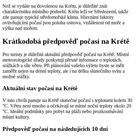
Než se vydáte na dovolenou na Krétu, je důležité znát
charakteristiku místního podnebí. Kréta leží ve Středozemí, takže
zde panuje typické středomořské klima. Hlavními faktory
ovlivňujícími počasí jsou poloha ostrova, vzdálenost od moře a
výška nad mořem.
Krátkodobá předpověď počasí na Krétě
Pro turisty je důležitá aktuální předpověď počasí na Krétě. Místní
meteorologické úřady poskytují přesné informace o teplotách,
srážkách a síle větru. Při plánování vašeho výletu byste se měli
zaměřit nejen na denní teploty, ale i na délku slunečního svitu a
možné srážky.
Aktuální stav počasí na Krétě
V tuto chvíli panuje na Krétě slunečné počasí s teplotami kolem 30
°C. Větru není mnoho a očekávají se mírné noční teploty okolo 20
°C. Ideální podmínky pro pobyt na pláži nebo prozkoumávání
místní kultury.
Předpověď počasí na následujících 10 dní