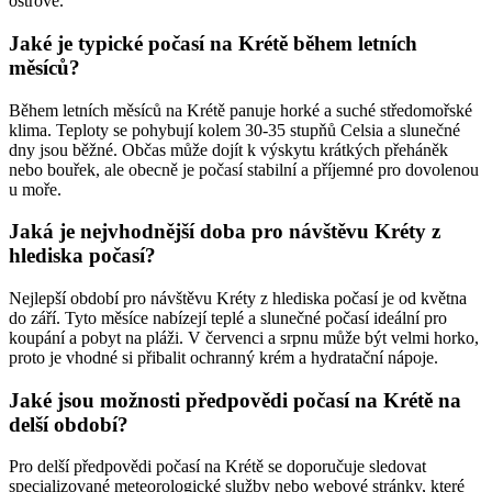
ostrově.
Jaké je typické počasí na Krétě během letních
měsíců?
Během letních měsíců na Krétě panuje horké a suché středomořské
klima. Teploty se pohybují kolem 30-35 stupňů Celsia a slunečné
dny jsou běžné. Občas může dojít k výskytu krátkých přeháněk
nebo bouřek, ale obecně je počasí stabilní a příjemné pro dovolenou
u moře.
Jaká je nejvhodnější doba pro návštěvu Kréty z
hlediska počasí?
Nejlepší období pro návštěvu Kréty z hlediska počasí je od května
do září. Tyto měsíce nabízejí teplé a slunečné počasí ideální pro
koupání a pobyt na pláži. V červenci a srpnu může být velmi horko,
proto je vhodné si přibalit ochranný krém a hydratační nápoje.
Jaké jsou možnosti předpovědi počasí na Krétě na
delší období?
Pro delší předpovědi počasí na Krétě se doporučuje sledovat
specializované meteorologické služby nebo webové stránky, které