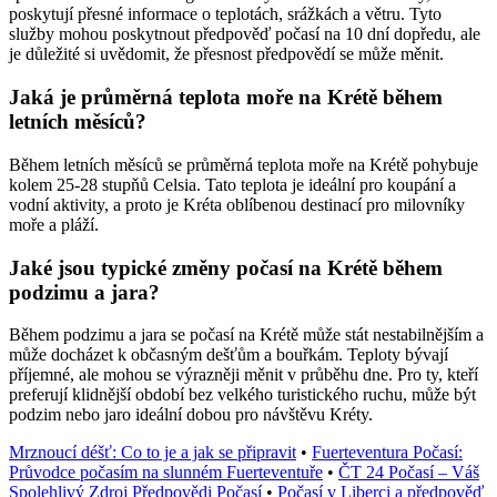
poskytují přesné informace o teplotách, srážkách a větru. Tyto
služby mohou poskytnout předpověď počasí na 10 dní dopředu, ale
je důležité si uvědomit, že přesnost předpovědí se může měnit.
Jaká je průměrná teplota moře na Krétě během
letních měsíců?
Během letních měsíců se průměrná teplota moře na Krétě pohybuje
kolem 25-28 stupňů Celsia. Tato teplota je ideální pro koupání a
vodní aktivity, a proto je Kréta oblíbenou destinací pro milovníky
moře a pláží.
Jaké jsou typické změny počasí na Krétě během
podzimu a jara?
Během podzimu a jara se počasí na Krétě může stát nestabilnějším a
může docházet k občasným dešťům a bouřkám. Teploty bývají
příjemné, ale mohou se výrazněji měnit v průběhu dne. Pro ty, kteří
preferují klidnější období bez velkého turistického ruchu, může být
podzim nebo jaro ideální dobou pro návštěvu Kréty.
Mrznoucí déšť: Co to je a jak se připravit
•
Fuerteventura Počasí:
Průvodce počasím na slunném Fuerteventuře
•
ČT 24 Počasí – Váš
Spolehlivý Zdroj Předpovědi Počasí
•
Počasí v Liberci a předpověď